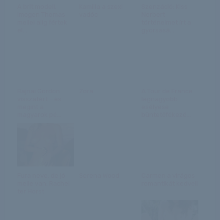
A brit modell,
Kamilla a szexi
Szenzáció: Kiss
Imogen Thomas
vadóc
Norbert
mellei alig fértek
történelmet írt a
el...
gyorsasá...
Bajnai Gordon
Zora
A Tour de France
visszatért – és
legnagyobb
megint a
esélyese
magyarok pé...
büntetőfékezé...
Fura neve, de jó
Serena Wood
Carmen a virágos
melle van: Rachel
romantikát kedveli
ter Horst