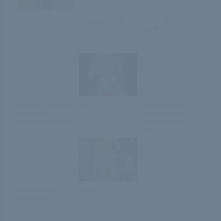
Katia De Lys
Vágygerjesztő
Orbán Viktor az
Monika
egyik
legkeresettebb
tárgyalópartn...
Jótékony célokat
Orsy
Magyar Péter
segítenek a
napirend előtt,
palackvisszaváltók...
alatt és után is
absz...
Videó: Arina
Olivia A
Hashimoto