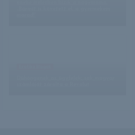
enyhe ítéletben bízik a nagymama:
„Bármit is követett el, a gyermekem
marad!”
Erotika Blogok
Dühöngenek az ügyfelek: sok magyar
számláját zárolta a Revolut