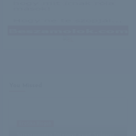
You Missed
Erotika Blogok
Szívszaggató látványt nyújt Szilágyi