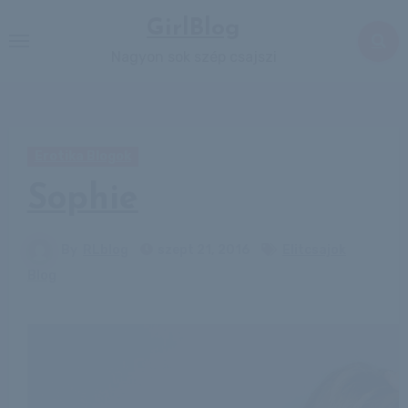
Skip
GirlBlog
to
Nagyon sok szép csajszi
content
Erotika Blogok
Sophie
By
RLblog
szept 21, 2016
Elitcsajok
Blog