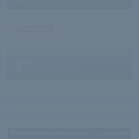
Erotika Blogok
Nagydorogi csecsemőgyilkosság –
enyhe ítéletben bízik a nagymama:
„Bármit is követett el, a gyermekem
marad!”
admin
aug 7, 2026