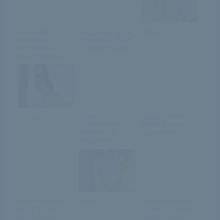
Honvédelmi
Nagy a baj: egyre
Malena
miniszter:
gyorsabban fogy
Magyarország
az oxigén a Föld...
lehet a térség ...
Tyra Lex
Újabb
Végre börtönbe
repülőbaleset
zárták a Quaestor
rázta meg a
nagyvezérét...
világot: két gép ü...
Melyiket a három
Sybil A
Egy rossz lépés –
közül? | 5. hét |
és kész a baj: így
Végeredmény...
válhat halálo...