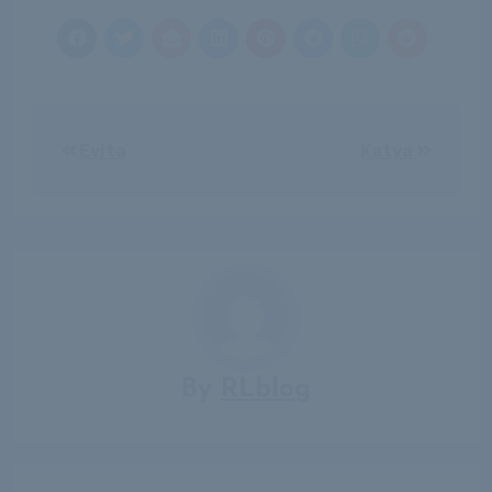
Bejegyzés
Evita
Katya
navigáció
By
RLblog