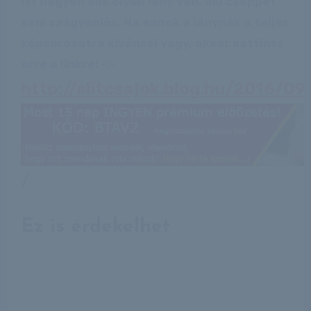
Itt nagyon sok olyan lány van, aki cseppet
sem szégyenlős. Ha ennek a lánynak a teljes
képsorozatra kíváncsi vagy, akkor kattints
erre a linkre: -:-
http://elitcsajok.blog.hu/2016/0
/
Ez is érdekelhet