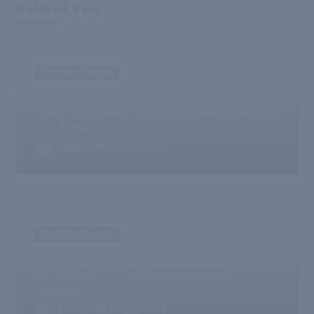
Related Post
Erotika Blogok
Szívszaggató látványt nyújt Szilágyi
Tibor sírja: még csak egy hónapja hunyt
el – fotók
admin
aug 7, 2026
Erotika Blogok
Forsthoffer Ágnes fontos hírt közölt:
„Csodálatos összefogás részesei
voltunk!”
admin
aug 7, 2026