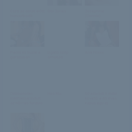
Eszti az ablak előtt
Bibi Jones
Josephine
huncutkodik
(Connie)
Paola és Suzie a
Izgató szép
Ana Foxxx
garázsban
álmokat!
Döbbenetes
Heti Mix
50 ezerből 6 millió
kiállítással indult
követő: a 40 éves
az NB I-es forduló
kapus egy éj...
...