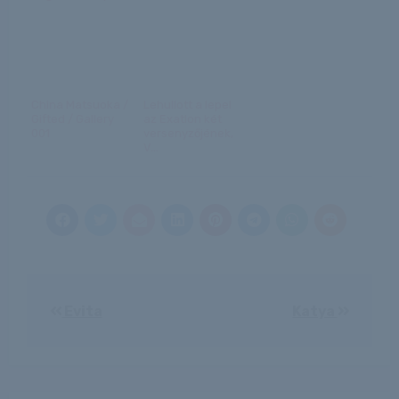
China Matsuoka /
Lehullott a lepel
Gifted / Gallery
az Exatlon két
001
versenyzőjének,
V...
Bejegyzés
Evita
Katya
navigáció