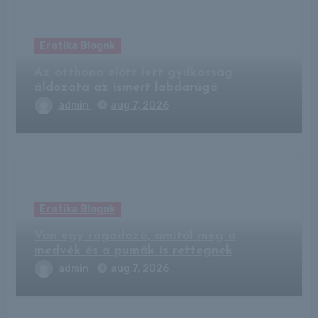
Erotika Blogok
Az otthona előtt lett gyilkosság
áldozata az ismert labdarúgó
admin
aug 7, 2026
Erotika Blogok
Van egy ragadozó, amitől még a
medvék és a pumák is rettegnek
admin
aug 7, 2026