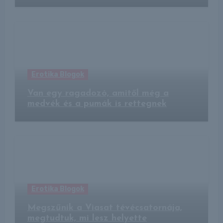
Erotika Blogok
Van egy ragadozó, amitől még a
medvék és a pumák is rettegnek
Erotika Blogok
Megszűnik a Viasat tévécsatornája,
megtudtuk, mi lesz helyette