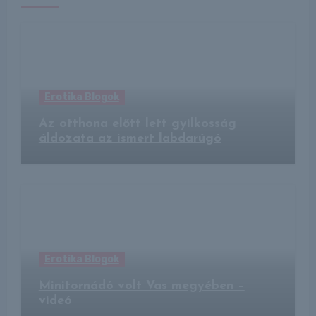
Erotika Blogok
Az otthona előtt lett gyilkosság
áldozata az ismert labdarúgó
Erotika Blogok
Minitornádó volt Vas megyében –
videó