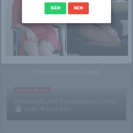
IGEN
NEM
By
RLblog
Related Post
Powered by
WordPress Popup
Erotika Blogok
Minitornádó volt Vas megyében – videó
admin
aug 7, 2026