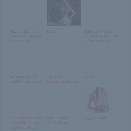
Házasság első
Beau
Galéria: a festő,
látásra Hilda újra
aki imádta a nőket
szerelmes
– Gustav Klim...
Kinevezték az új
Tépd le a
Kaitlin
edzőt Fehérváron
harisnyát Minami
Ez volt az ukránok
April a folyó
法拉莉 Falali
célja a Barátság
ölelésében
vezeték megtám...