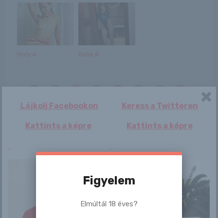
Maly A
Katie A
Lájkolj Facebookon
Keress a Twitteren
Kattints a képre
Kattints a képre
Bejegyzés
Colette
Príma
navigáció
Figyelem
Elmúltál 18 éves?