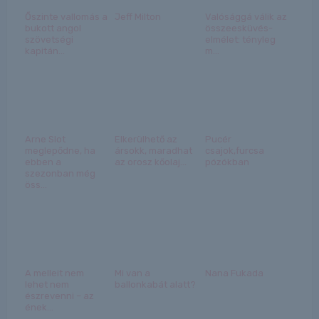
Őszinte vallomás a
Jeff Milton
Valósággá válik az
bukott angol
összeesküvés-
szövetségi
elmélet: tényleg
kapitán...
m...
Arne Slot
Elkerülhető az
Pucér
meglepődne, ha
ársokk, maradhat
csajok,furcsa
ebben a
az orosz kőolaj...
pózókban
szezonban még
öss...
A melleit nem
Mi van a
Nana Fukada
lehet nem
ballonkabát alatt?
észrevenni – az
ének...