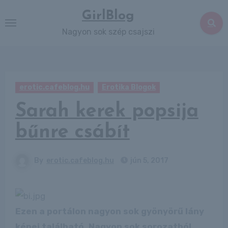
Skip
GirlBlog
to
Nagyon sok szép csajszi
content
erotic.cafeblog.hu
Erotika Blogok
Sarah kerek popsija
bűnre csábít
By
erotic.cafeblog.hu
jún 5, 2017
Ezen a portálon nagyon sok gyönyörű lány
képei található. Nagyon sok sorozatból