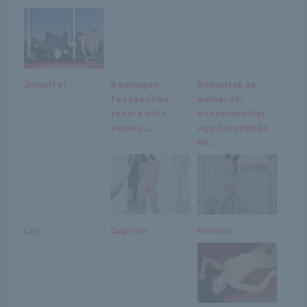
Jennifer
A kollagén
Rohantak az
feszesebbé
emberek:
teszi a bőrt –
összeomolhat
vajon v...
egy toronyház
Ne...
Lily
Caprice
Evelina