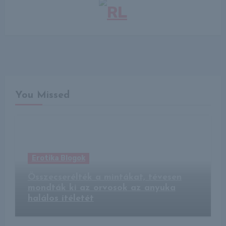
You Missed
Erotika Blogok
Összecserélték a mintákat, tévesen
mondták ki az orvosok az anyuka
halálos ítéletét