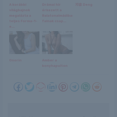
A korábbi
Drámai hír
邓森 Deng
világbajnok
érkezett a
megalázta a
Balatonalmádiban
teljes Forma-1-
falnak csap...
e...
Onorin
Amber a
konyhapulton
Bejegyzés