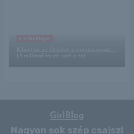
Erotika Blogok
Kihúzták az Ötöslottó nyerőszámait –
1,5 milliárd forint volt a tét
GirlBlog
Nagyon sok szép csajszi