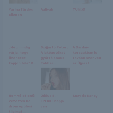
Yarina fürdés
Aaliyah
TUI女孩
közben
„Még mindig
Szijjártó Péter:
A Dárdai-
várja, hogy
A lakóautókat
korszakban is
üzenetet
gyártó Knaus
tovább szenved
kapjon tőle” R...
Tabber...
az Újpest
Nem véletlenül
Július 8. –
Suzy és Nancy
vezettek be
EPERKE napja
drónrepülési
van
tilalmat...