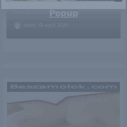
Kihúzták az Ötöslottó nyerőszámait –
Popup
1,5 milliárd forint volt a tét
admin
aug 8, 2026