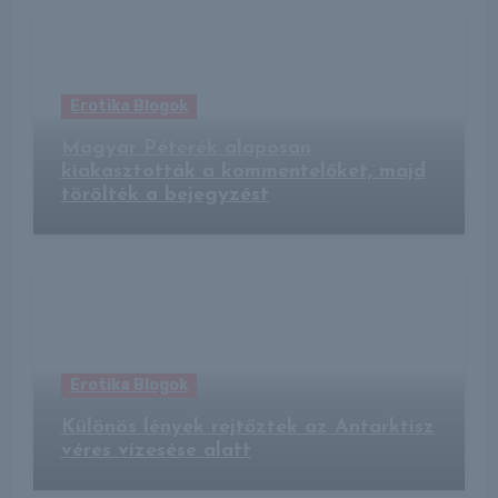
Erotika Blogok
Magyar Péterék alaposan
kiakasztották a kommentelőket, majd
törölték a bejegyzést
Erotika Blogok
Különös lények rejtőztek az Antarktisz
véres vízesése alatt