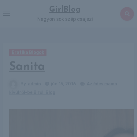
Skip
GirlBlog
to
Nagyon sok szép csajszi
content
Erotika Blogok
Sanita
By
admin
jún 15, 2016
Az édes mama
kívülről-belülről! Blog