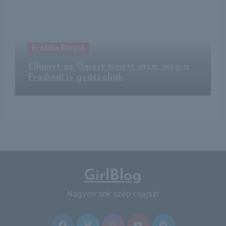
Erotika Blogok
Elhunyt az Újpest ismert arca, még a
Fradinál is gyászolják
GirlBlog
Nagyon sok szép csajszi