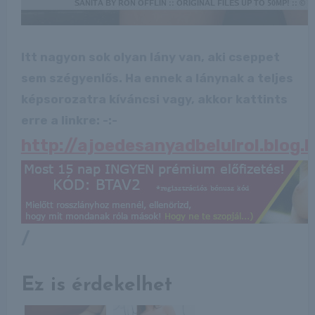
Itt nagyon sok olyan lány van, aki cseppet
sem szégyenlős. Ha ennek a lánynak a teljes
képsorozatra kíváncsi vagy, akkor kattints
erre a linkre: -:-
http://ajoedesanyadbelulrol.blog
/
Ez is érdekelhet