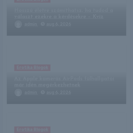
Hosszú életre számíthatsz, ha tudod a
választ ezekre a kérdésekre – Kvíz
admin
aug 6, 2026
Erotika Blogok
Az Apple kamerás AirPods fülhallgatói
már idén megérkezhetnek
admin
aug 6, 2026
Erotika Blogok