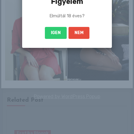
Figyelem
in love?
Elmúltál 18 éves?
IGEN
NEM
By
admin
Powered by
WordPress Popup
Related Post
Erotika Blogok