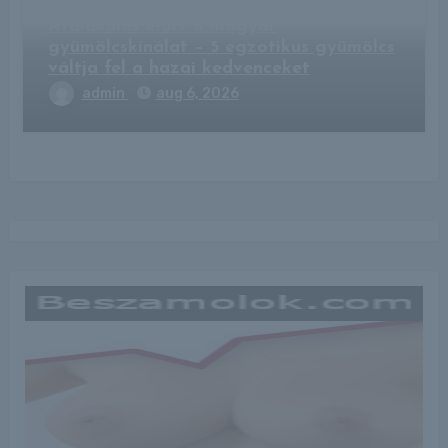
Átalakulás előtt a magyar
gyümölcskínálat – 5 egzotikus gyümölcs
váltja fel a hazai kedvenceket
admin
aug 6, 2026