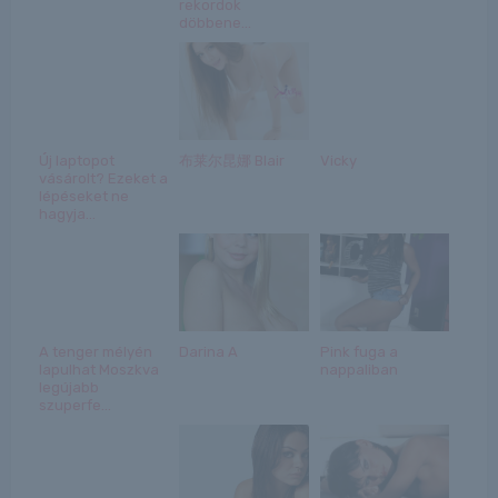
rekordok
döbbene...
Új laptopot
布莱尔昆娜 Blair
Vicky
vásárolt? Ezeket a
lépéseket ne
hagyja...
A tenger mélyén
Darina A
Pink fuga a
lapulhat Moszkva
nappaliban
legújabb
szuperfe...