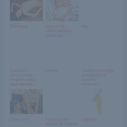
邓森 Deng
Február 13. –
Niki
LINDA, KATALIN
napja van
Gyászol a
Lorena
Gyűjtést indítottak
Ferencváros,
a magyarok a
meghalt a klub
pusztító
legendás ala...
venezuel...
Jillisa Lynn
Ennyi hó nem
Estonika
létezik: itt a havas