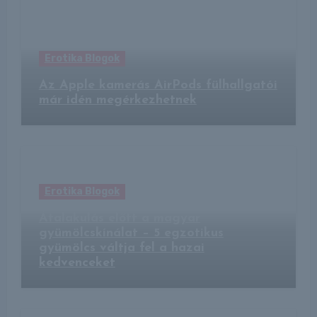
Erotika Blogok
Az Apple kamerás AirPods fülhallgatói
már idén megérkezhetnek
Erotika Blogok
Átalakulás előtt a magyar
gyümölcskínálat – 5 egzotikus
gyümölcs váltja fel a hazai
kedvenceket