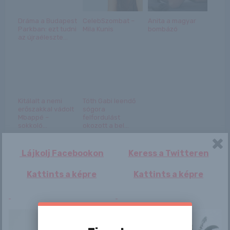
Dráma a Budapest
CelebSzombat –
Anita a magyar
Parkban: ezt tudni
Mila Kunis
bombázó
az újraéleszte...
Kitálalt a nemi
Tóth Gabi leendő
erőszakkal vádolt
sógora
Mbappé –
felfordulást
sokkoló...
okozott a bel...
Lájkolj Facebookon
Keress a Twitteren
Kattints a képre
Kattints a képre
Bejegyzés
Jillian
Have you ever been
navigáció