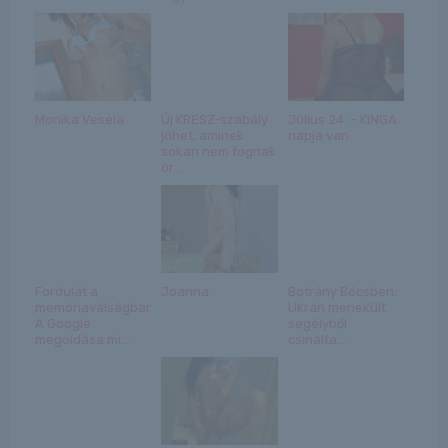
Monika Vesela
Új KRESZ-szabály
Július 24. – KINGA
jöhet, aminek
napja van
sokan nem fognak
ör...
Fordulat a
Joanna
Botrány Bécsben:
memóriaválságban?
Ukrán menekült
A Google
segélyből
megoldása mi...
csinálta...