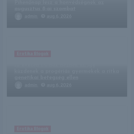
Pihenőnap lesz a honvédségnek az
augusztus 8-ai szombat
admin
aug 6, 2026
Erotika Blogok
10 évesen 80-nak néznek ki: így
küzdenek a progériás gyermekek a ritka
genetikai betegség ellen
admin
aug 6, 2026
Erotika Blogok