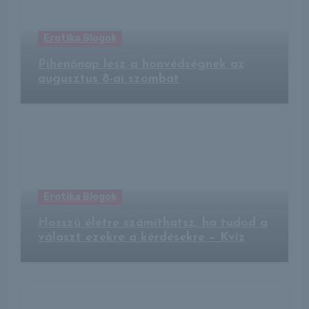
Erotika Blogok
Pihenőnap lesz a honvédségnek az
augusztus 8-ai szombat
Erotika Blogok
Hosszú életre számíthatsz, ha tudod a
választ ezekre a kérdésekre – Kvíz