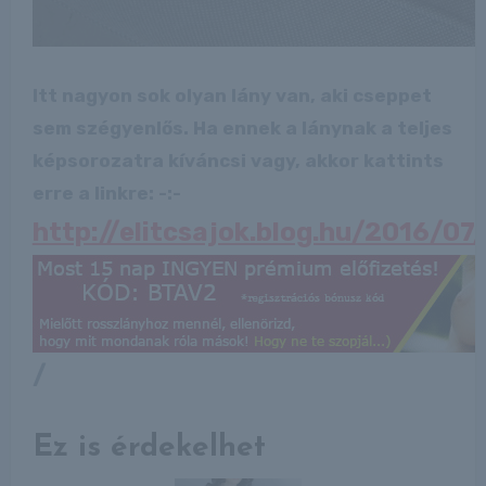
Itt nagyon sok olyan lány van, aki cseppet
sem szégyenlős. Ha ennek a lánynak a teljes
képsorozatra kíváncsi vagy, akkor kattints
erre a linkre: -:-
http://elitcsajok.blog.hu/2016/0
/
Ez is érdekelhet