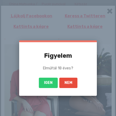
China Matsuoka /
Pucér puncival
Kétszáz
Gifted / Gallery
induljon a 7!
beavatkozás, 300
001
baleset – a
Lájkolj Facebookon
Keress a Twitteren
kormányszóviv...
Kattints a képre
Kattints a képre
Amanda
Laine
Figyelem
Elmúltál 18 éves?
IGEN
NEM
Bejegyzés
Amelie
Jenna a báj és
navigáció
vadság keveréke
(+18)