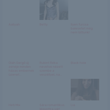
Aaliyah
Betty
Ilyen furcsa
balesetet még
nem láttunk!
Oláh Gergő új
Rubint Réka
Black hole
zenéje minden
nevetve nézett
házas embernek
szembe a
üzenet...
veszéllyel, na...
Heti Mix
Sára romantikus
Lia
légyottra vár!