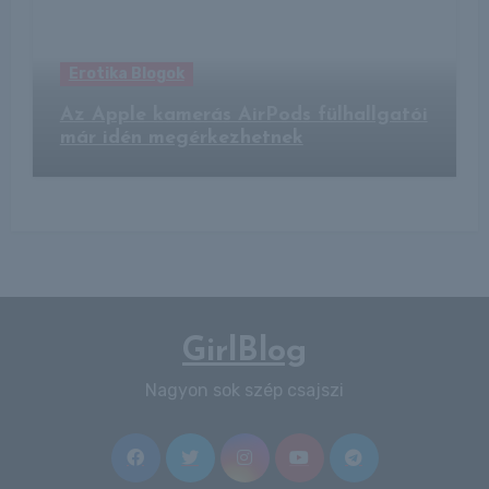
Erotika Blogok
Az Apple kamerás AirPods fülhallgatói
már idén megérkezhetnek
GirlBlog
Nagyon sok szép csajszi