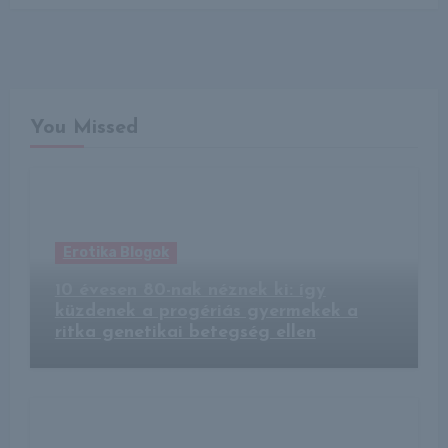
You Missed
Erotika Blogok
10 évesen 80-nak néznek ki: így
küzdenek a progériás gyermekek a
ritka genetikai betegség ellen