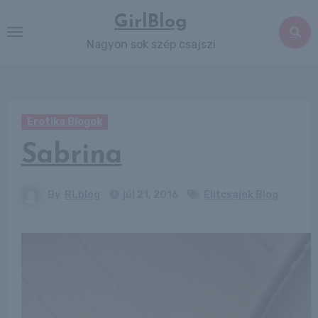
Skip
GirlBlog
to
Nagyon sok szép csajszi
content
Erotika Blogok
Sabrina
By
RLblog
júl 21, 2016
Elitcsajok Blog