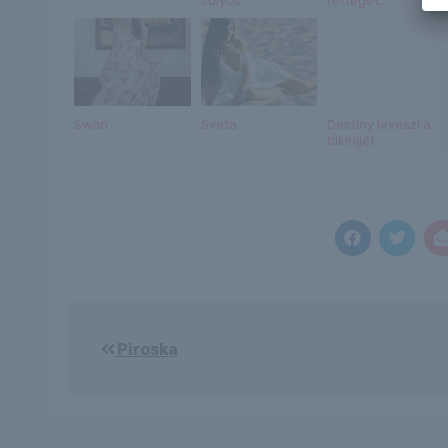
súlyos ...
retteget...
Swan
Sveta
Destiny leveszi a
bikinijét
Bejegyzés
Piroska
navigáció