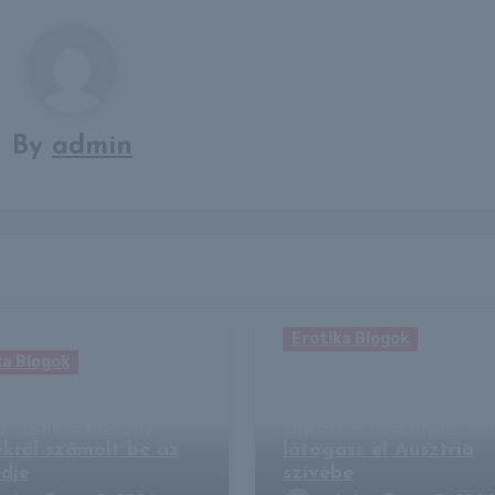
By
admin
Erotika Blogok
ka Blogok
Hallstatt jóval többet
 fenyegetéseket
kínál, mint egy mesebe
t Majka: komoly
tópart – Mutatjuk, mi
ekről számolt be az
látogass el Ausztria
dje
szívébe