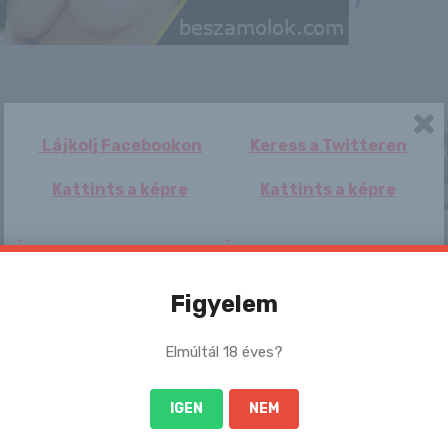
Lájkolj Facebookon
Keress a Twitteren
Kattints a képre
Kattints a képre
Candy
Gyomok jelentek
Kiderült, melyik
Emily Add
meg a pázsitban?
csapat ellen
– Így mentheti
kezdenek
me...
Szoboszlaié...
Figyelem
Elmúltál 18 éves?
Poptörténeti kincs
Feeona
Chanel Fenn
Karnyújtá
IGEN
NEM
– előkerült a Dolly
volt a seg
Roll első k...
nem tudt