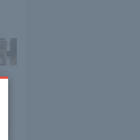
ison
snyira
ítség:
ák