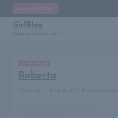
Skip
szo. aug 8th, 2026
to
content
GirlBlog
Nagyon sok szép csajszi
Erotika Blogok
Roberta
By
admin
aug 18, 2016
Az édes mama kív