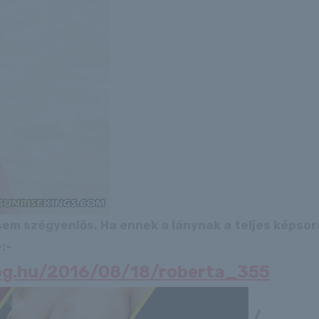
 sem szégyenlős. Ha ennek a lánynak a teljes képso
:-
log.hu/2016/08/18/roberta_355
/