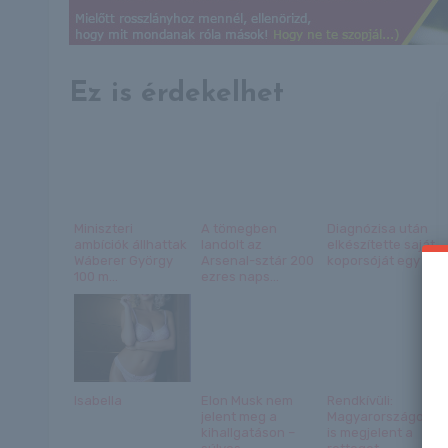
Ez is érdekelhet
Miniszteri
A tömegben
Diagnózisa után
ambíciók állhattak
landolt az
elkészítette saját
Wáberer György
Arsenal-sztár 200
koporsóját egy ...
100 m...
ezres naps...
Isabella
Elon Musk nem
Rendkívüli:
jelent meg a
Magyarországon
kihallgatáson –
is megjelent a