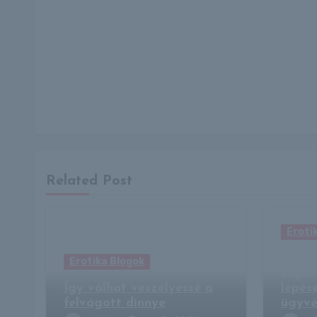
Related Post
Eroti
Újabb
Erotika Blogok
kapot
Így válhat veszélyessé a
lépés
felvágott dinnye
ügyvé