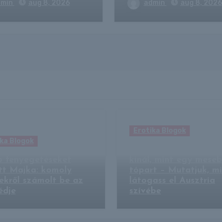
dmin
aug 8, 2026
admin
aug 8, 2026
Erotika Blogok
ka Blogok
Hallstatt jóval többe
b fenyegetéseket
kínál, mint egy meseb
tt Majka: komoly
tópart – Mutatjuk, mi
ekről számolt be az
látogass el Ausztria
édje
szívébe