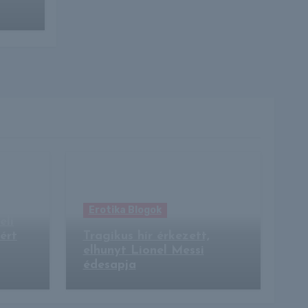
t
Erotika Blogok
eli
ért
Tragikus hír érkezett,
elhunyt Lionel Messi
édesapja