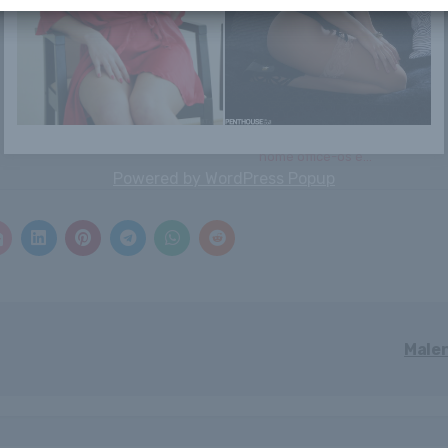
megmen...
Pózolhatnékom
Lynette
Kötelező vizsgálat,
van
ami az összes
home office-os e...
Powered by
WordPress Popup
Male