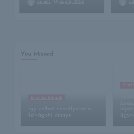
admin
aug 8, 2026
a
You Missed
Eroti
Újab
Erotika Blogok
kapo
Így válhat veszélyessé a
lépés
felvágott dinnye
ügyv