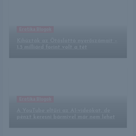
Erotika Blogok
Kihúzták az Ötöslottó nyerőszámait –
1,5 milliárd forint volt a tét
Erotika Blogok
A YouTube eltűri az AI-videókat, de
pénzt keresni bármivel már nem lehet