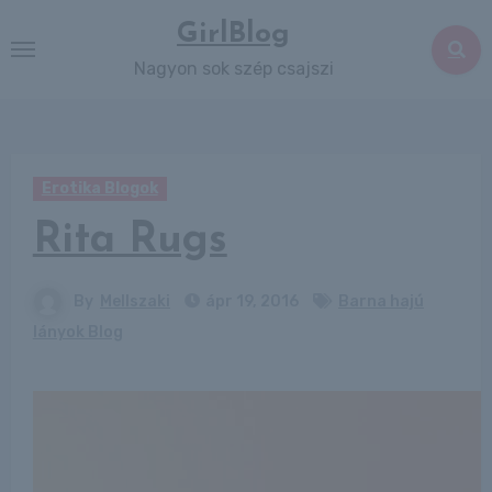
Skip
GirlBlog
to
Nagyon sok szép csajszi
content
Erotika Blogok
Rita Rugs
By
Mellszaki
ápr 19, 2016
Barna hajú
lányok Blog