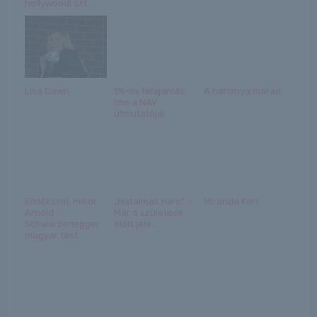
hollywoodi szt...
Lisa Dawn
1%-os felajánlás:
A harisnya marad
íme a NAV
útmutatója!
Emlékszel, mikor
„Hatalmas harc” –
Miranda Kerr
Arnold
Már a születése
Schwarzenegger
előtt jele...
magyar test...