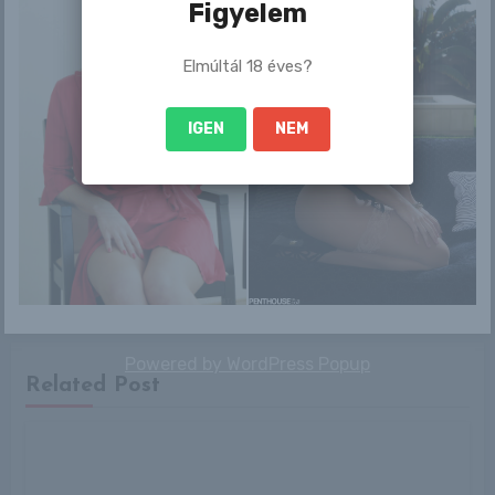
Figyelem
backstage
Elmúltál 18 éves?
IGEN
NEM
By
Mellszaki
Powered by
WordPress Popup
Related Post