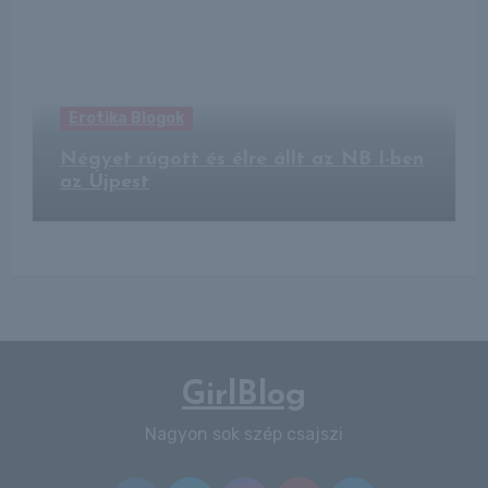
Erotika Blogok
Négyet rúgott és élre állt az NB I-ben
az Újpest
GirlBlog
Nagyon sok szép csajszi