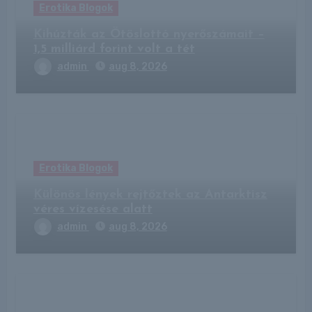
Erotika Blogok
Kihúzták az Ötöslottó nyerőszámait –
1,5 milliárd forint volt a tét
admin
aug 8, 2026
Erotika Blogok
Különös lények rejtőztek az Antarktisz
véres vízesése alatt
admin
aug 8, 2026