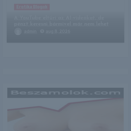
Erotika Blogok
A YouTube eltűri az AI-videókat, de
pénzt keresni bármivel már nem lehet
admin
aug 8, 2026