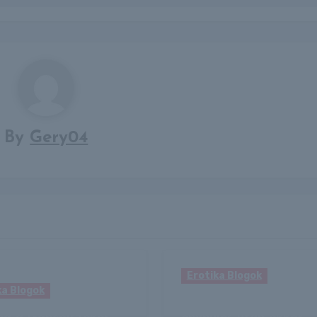
By
Gery04
Erotika Blogok
ka Blogok
Időjárás: pillanatnyi