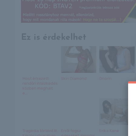
Ez is érdekelhet
Most érkezett:
Skin Diamond
Onorin
rendőri intézkedés
közben meghalt
e...
Tragédia történt III.
Erről fogsz
Erika Kane
Károly udvarában
édeseket álmodni