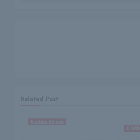
Related Post
Erotika Blogok
Eroti
A világ legszebb