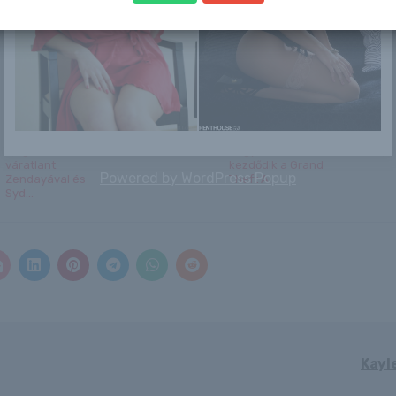
bugyi nélkül
fellebbeznek az
egy évre el...
Az HBO Max
Zoey Kush
Bejelentették,
meghúzta a
hogy mikor
váratlant:
kezdődik a Grand
Powered by
WordPress Popup
Zendayával és
Theft A...
Syd...
Kayl