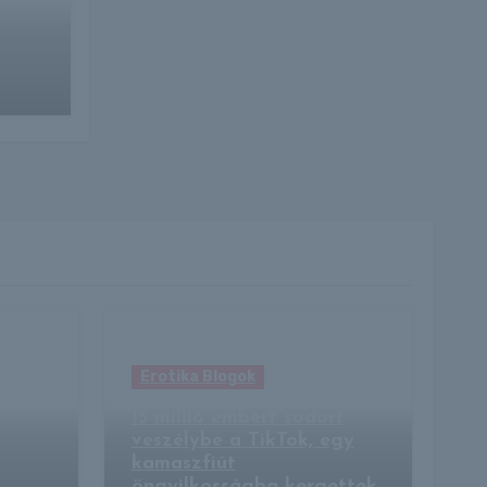
Erotika Blogok
15 millió embert sodort
veszélybe a TikTok, egy
kamaszfiút
öngyilkosságba kergettek