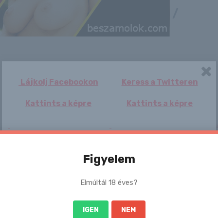
/
Lájkolj Facebookon
Keress a Twitteren
Kattints a képre
Kattints a képre
Menczer Tamás: A
Ellenállhatatlan
Anne P
Fumika Ha
Tisza röhej
látvány: a Vad
Videó
Angyal fenekét
ali...
Figyelem
Elmúltál 18 éves?
IGEN
NEM
Connie
Corvette
Folytatódik a
Sybil A
rakottszoknyával,
botrány,