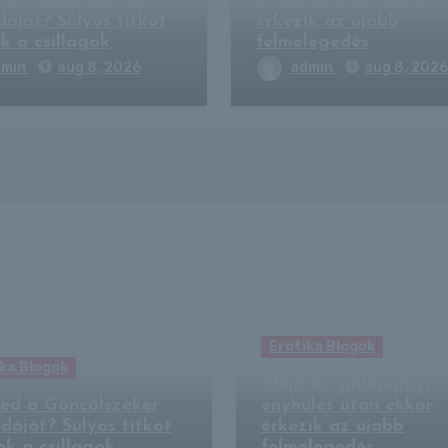
ed a Göncölszekér
enyhülés után ekkor
dáját? Súlyos titkot
érkezik az újabb
k a csillagok
felmelegedés
dmin
aug 8, 2026
admin
aug 8, 2026
Erotika Blogok
ka Blogok
Időjárás: pillanatnyi
red a Göncölszekér
enyhülés után ekkor
dáját? Súlyos titkot
érkezik az újabb
ek a csillagok
felmelegedés