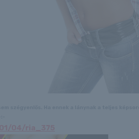
 sem szégyenlős. Ha ennek a lánynak a teljes képso
:-
6/01/04/ria_375