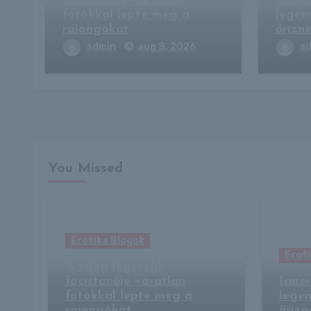
focistanője váratlan
Ismer
fotókkal lepte meg a
legen
rajongókat
őrizne
admin
aug 8, 2026
a
You Missed
Erotika Blogok
Eroti
A világ legszebb
focistanője váratlan
Isme
fotókkal lepte meg a
legen
rajongókat
őrizn