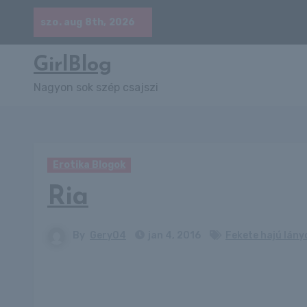
Skip
szo. aug 8th, 2026
to
content
GirlBlog
Nagyon sok szép csajszi
Erotika Blogok
Ria
By
Gery04
jan 4, 2016
Fekete hajú lány