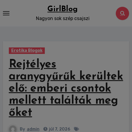
Skip
GirlBlog
to
Nagyon sok szép csajszi
content
Erotika Blogok
Rejtélyes
aranygyűrűk kerültek
elő: emberi csontok
mellett találták meg
őket
By
admin
júl 7, 2026