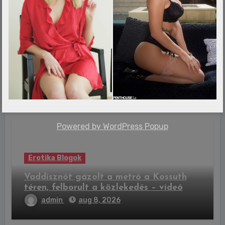
Erotika Blogok
Tragikus hír érkezett, elhunyt Lionel
Messi édesapja
admin
aug 8, 2026
Powered by
WordPress Popup
Erotika Blogok
Vaddisznót gázolt a metró a Kossuth
téren, felborult a közlekedés – videó
admin
aug 8, 2026