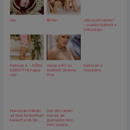
Ilze
梅 Mei
„Kib.szott rablás!”
– csalást kiáltott a
bokszbajn...
Február 6. – DÓRA,
Vamp a 80-as
Deborah a
DOROTTYA napja
évekből: Jeanne
rosszlány
van
Fine
Marozsán Fábián
Von der Leyen
az első fordulóban
marad, de
kiesett a US Op...
gyengébb lesz,
mint valaha...