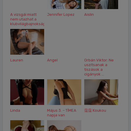
A vizsgái miatt
Jennifer Lopez
Aislin
nem utazhat a
klubvilágbajnokságra...
Lauren
Angel
Orbán Viktor: Ne
uszítsanak a
tiszások a
cigányok ...
Linda
Május 3. – TÍMEA
蔻蔻 Koukou
napja van