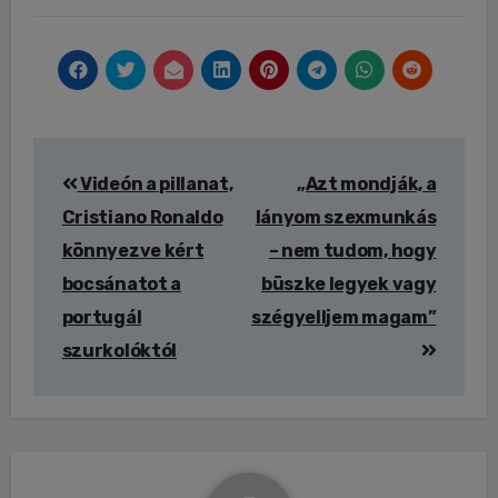
Bejegyzés
Videón a pillanat,
„Azt mondják, a
navigáció
Cristiano Ronaldo
lányom szexmunkás
könnyezve kért
– nem tudom, hogy
bocsánatot a
büszke legyek vagy
portugál
szégyelljem magam”
szurkolóktól