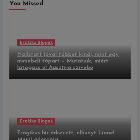
You Missed
Erotika Blogok
Hallstatt jóval többet kínál, mint egy
mesebeli tópart – Mutatjuk, miért
látogass el Ausztria szívébe
Erotika Blogok
Tragikus hír érkezett, elhunyt Lionel
Messi édesapja