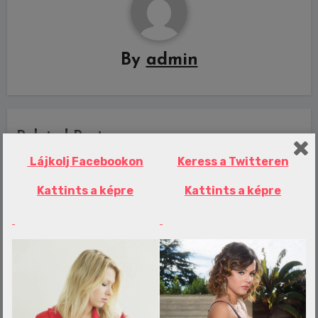
By
admin
Related Post
Lájkolj Facebookon
Keress a Twitteren
Kattints a képre
Kattints a képre
Erotika Blogok
Hallstatt jóval többet kínál, mint egy
mesebeli tópart – Mutatjuk, miért
látogass el Ausztria szívébe
admin
aug 8, 2026