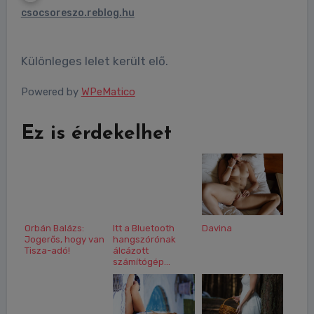
csocsoreszo.reblog.hu
Különleges lelet került elő.
Powered by
WPeMatico
Ez is érdekelhet
Orbán Balázs:
Itt a Bluetooth
Davina
Jogerős, hogy van
hangszórónak
Tisza-adó!
álcázott
számítógép...