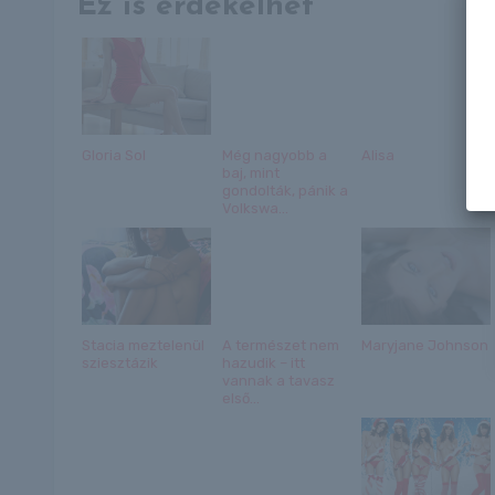
Ez is érdekelhet
Gloria Sol
Még nagyobb a
Alisa
baj, mint
gondolták, pánik a
Volkswa...
Stacia meztelenül
A természet nem
Maryjane Johnson
sziesztázik
hazudik – itt
vannak a tavasz
első...