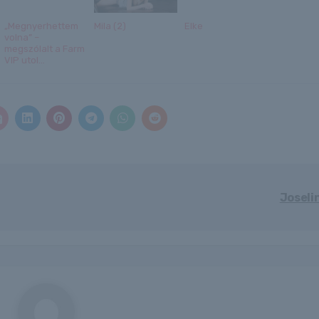
„Megnyerhettem
Mila (2)
Elke
volna” –
megszólalt a Farm
VIP utol...
Joseli