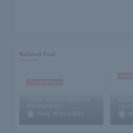
Related Post
Eroti
Erotika Blogok
Gelen
Kiderült, mennyi pénzzel
mi a 
tartják életben az ukrán
megúj
költségvetést
vezet
admin
aug 6, 2026
a