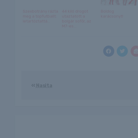
Szexbotrány rázta
44 kiló drogot
Boldog
meg a topfutballt:
utaztatott a
karácsonyt!
letartóztattá...
bolgár sofőr, az
M7-es...
Bejegyzés
Nasita
navigáció