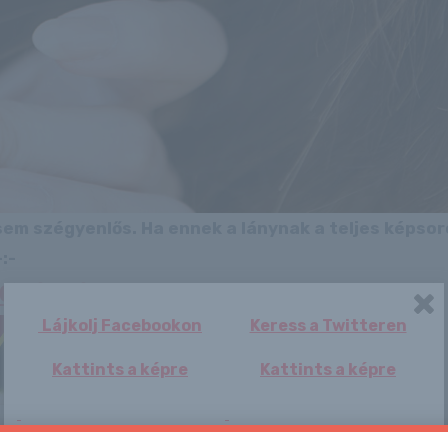
 sem szégyenlős. Ha ennek a lánynak a teljes képso
:-
/05/05/reira
Lájkolj Facebookon
Keress a Twitteren
/
Kattints a képre
Kattints a képre