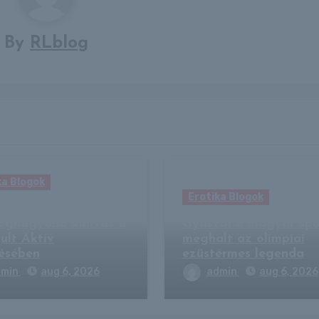
By
RLblog
ka Blogok
Erotika Blogok
csér Tímea elárulta,
legnagyobb kihívás a
Gyászol a magyar spo
ult Aktív
meghalt az olimpiai
ésében
ezüstérmes legenda
dmin
aug 6, 2026
admin
aug 6, 2026