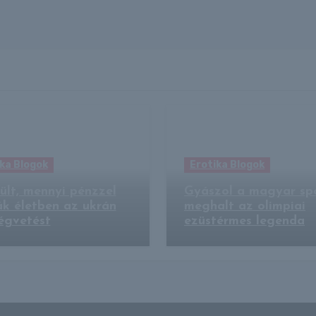
ka Blogok
Erotika Blogok
ült, mennyi pénzzel
Gyászol a magyar spo
ák életben az ukrán
meghalt az olimpiai
égvetést
ezüstérmes legenda