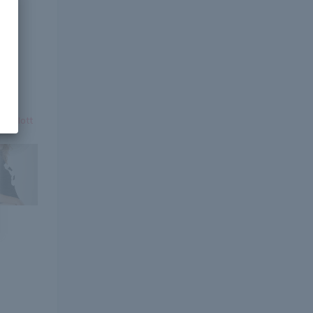
t a
rca
gy omlott