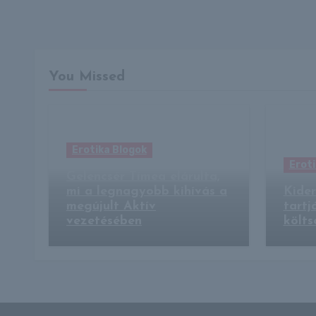
You Missed
Erotika Blogok
Eroti
Gelencsér Tímea elárulta,
mi a legnagyobb kihívás a
Kider
megújult Aktív
tartj
vezetésében
költs