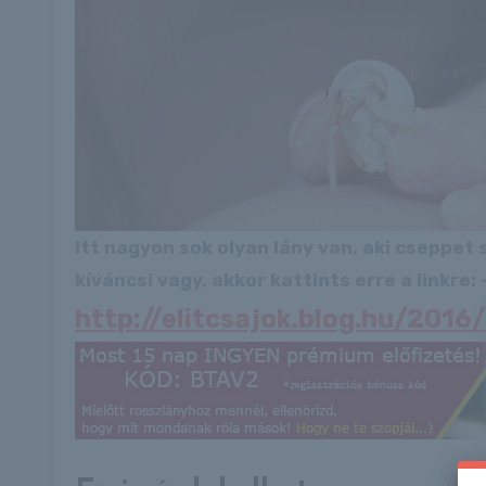
Itt nagyon sok olyan lány van, aki cseppet
kíváncsi vagy, akkor kattints erre a linkre: -
http://elitcsajok.blog.hu/2016