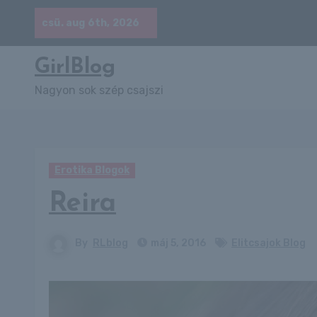
Skip
csü. aug 6th, 2026
to
content
GirlBlog
Nagyon sok szép csajszi
Erotika Blogok
Reira
By
RLblog
máj 5, 2016
Elitcsajok Blog