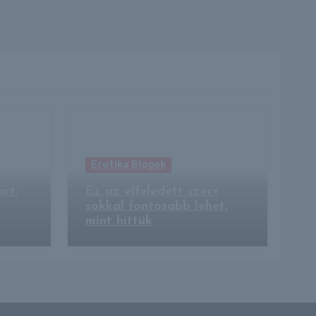
Erotika Blogok
rt:
Ez az elfeledett szerv
sokkal fontosabb lehet,
mint hittük