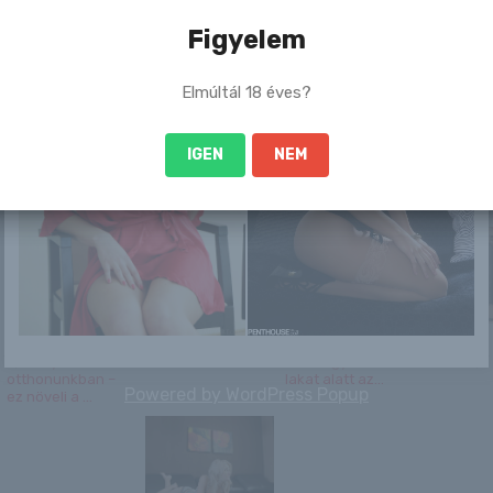
Figyelem
Elmúltál 18 éves?
IGEN
NEM
Marley
Nudista fotók
A magyar
Megszólal
gyorskoris lányok
Trónok ha
megmutatták
sztárja, í
titkos olim...
össz...
Láthatatlan
Holly Anderson
Lelepleztük a
Angel S
veszély az
titkot: így őrzik hét
otthonunkban –
lakat alatt az...
Powered by
WordPress Popup
ez növeli a ...