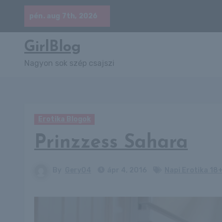
Skip
pén. aug 7th, 2026
to
content
GirlBlog
Nagyon sok szép csajszi
Erotika Blogok
Prinzzess Sahara
By
Gery04
ápr 4, 2016
Napi Erotika 18