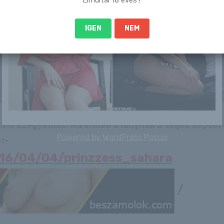
IGEN
NEM
 sem szégyenlős. Ha ennek a lánynak a teljes képso
Powered by
WordPress Popup
:-
2016/04/04/prinzzess_sahara
/