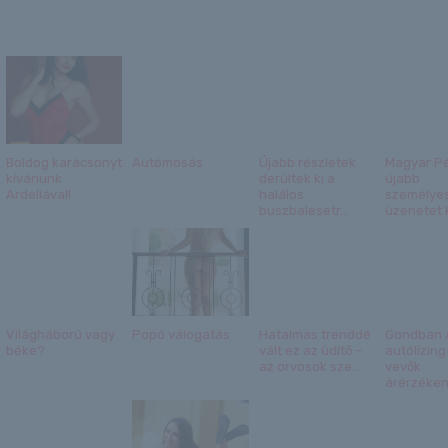
Boldog karácsonyt
Autómosás
Újabb részletek
Magyar Pé
kívánunk
derültek ki a
újabb
Ardeliával!
halálos
személye
buszbalesetr...
üzenetet k
Világháború vagy
Popó válogatás
Hatalmas trenddé
Gondban 
béke?
vált ez az üdítő –
autólízing
az orvosok sze...
vevők
árérzéken