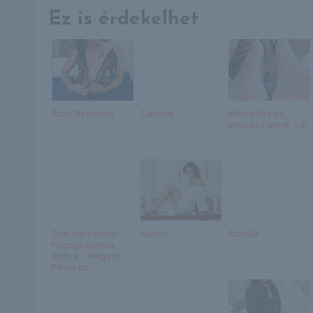
Ez is érdekelhet
Roxy Reynolds
Caprice
Mercedes és
csupasz lábak – 2.
One man show
Noémi
Szibilla
hazugságokra
építve – Magyar
Péter po...