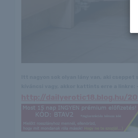
Itt nagyon sok olyan lány van, aki cseppet
kíváncsi vagy, akkor kattints erre a linkre: -
http://dailyerotic18.blog.hu/