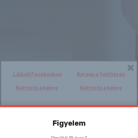
Lájkolj Facebookon
Keress a Twitteren
Kattints a képre
Kattints a képre
Figyelem
Elmúltál 18 éves?