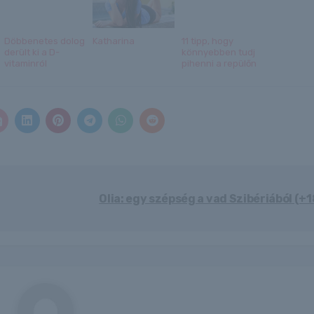
Döbbenetes dolog
Katharina
11 tipp, hogy
derült ki a D-
könnyebben tudj
vitaminról
pihenni a repülőn
Olia: egy szépség a vad Szibériából (+