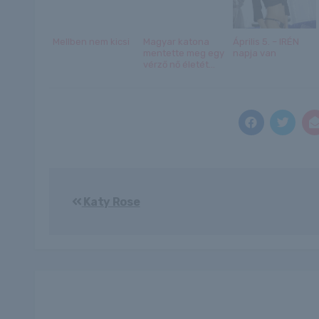
Mellben nem kicsi
Magyar katona
Április 5. – IRÉN
mentette meg egy
napja van
vérző nő életét...
Bejegyzés
Katy Rose
navigáció