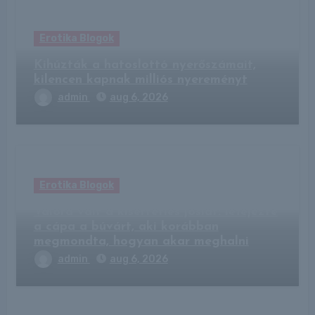
Erotika Blogok
Kihúzták a hatoslottó nyerőszámait,
kilencen kapnak milliós nyereményt
admin
aug 6, 2026
Erotika Blogok
Valóra vált a kísérteties jóslat: lefejezte
a cápa a búvárt, aki korábban
megmondta, hogyan akar meghalni
admin
aug 6, 2026