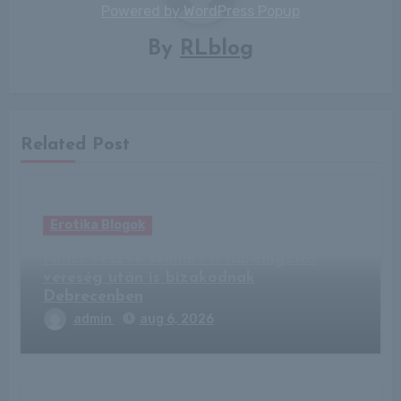
Powered by
WordPress Popup
By
RLblog
Related Post
Erotika Blogok
Nincs veszve semmi? A háromgólos
vereség után is bizakodnak
Debrecenben
admin
aug 6, 2026