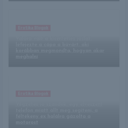
Erotika Blogok
Valóra vált a kísérteties jóslat:
lefejezte a cápa a búvárt, aki
korábban megmondta, hogyan akar
meghalni
Erotika Blogok
Végzetes jó szándék: egy elveszett
telefon miatt állt meg segíteni, a
féltékeny ex halálra gázolta a
motorost