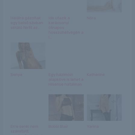
Halálra gázoltak
Ide utazik a
Nóra
egy belső sávban
karácsonyi
sétáló férfit az...
ötnapos
hosszúhétvégén a
l...
Sonya
Egy házimozi
Katherine
alapköve is lehet a
Hisense hatalmas
...
Erre senki nem
Bobbi Blair
Yarina
számított: