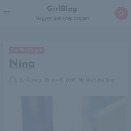
Skip
GirlBlog
to
Nagyon sok szép csajszi
content
Erotika Blogok
Nina
By
RLblog
nov 17, 2015
Mai Suna Blog