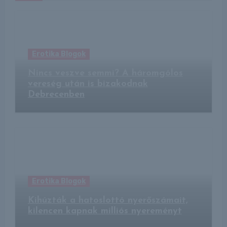
Erotika Blogok
Nincs veszve semmi? A háromgólos
vereség után is bizakodnak
Debrecenben
Erotika Blogok
Kihúzták a hatoslottó nyerőszámait,
kilencen kapnak milliós nyereményt