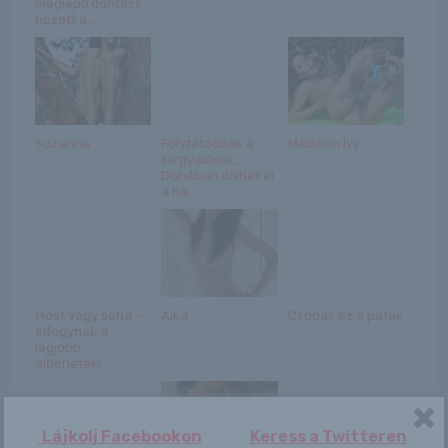
meglepő döntést
hozott a...
Suzanna
Folytatódnak a
Madison Ivy
tárgyalások,
Dohában dőlhet el
a há...
Most vagy soha –
Aika
Csodás ez a patak
elfogynak a
legjobb
albérletek!...
Lájkolj Facebookon
Keress a Twitteren