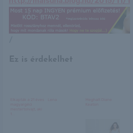
http://maisuna.blog.hu/2015/11/
/
Ez is érdekelhet
Elkapták a 21 éves
Lena
Meghalt Diane
magyargéci
Keaton
mestertolvajt, aki
1...