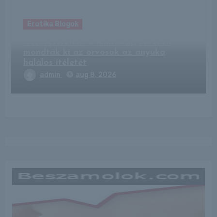
Erotika Blogok
Összecserélték a mintákat, tévesen
mondták ki az orvosok az anyuka
halálos ítéletét
admin
aug 8, 2026