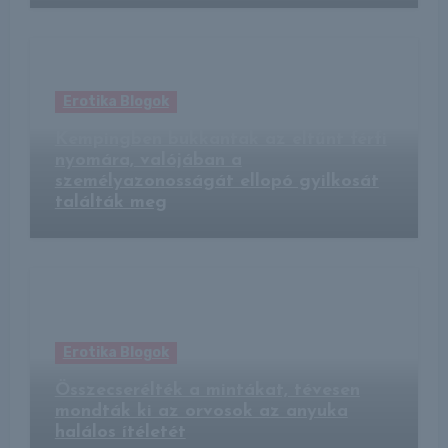
Erotika Blogok
Kempingben bukkantak az eltűnt férfi
nyomára, valójában a
személyazonosságát ellopó gyilkosát
találták meg
Erotika Blogok
Összecserélték a mintákat, tévesen
mondták ki az orvosok az anyuka
halálos ítéletét