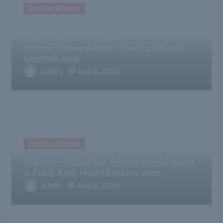
Erotika Blogok
Kempingben bukkantak az eltűnt férfi
nyomára, valójában a
személyazonosságát ellopó gyilkosát
találták meg
admin
aug 8, 2026
Erotika Blogok
Kubatov Gábor két fontos szóval üzent
a Fradi-Real Madrid meccs után
admin
aug 8, 2026