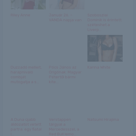
Riley Anne
Január 26. –
Szoboszlai
VANDA napja van
Dominik is érintett:
széteshet a
Liverp...
Duzzadó melleit,
Pócs János az
Karina White
harapnivaló
Origónak: Magyar
combját
Pétertől bármi
mutogatja a s...
kite...
A Duna újabb
Verstappen
Natsumi Hirajima
áldozatot vetett
tárgyal a
partra: egy fiatal
Mercedesszel, a
l...
Red Bull lemo...