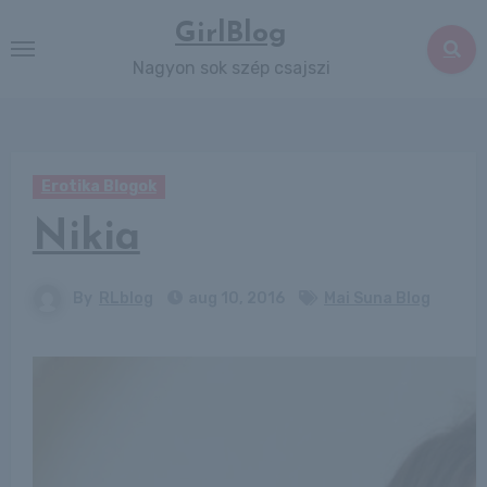
Skip
GirlBlog
to
Nagyon sok szép csajszi
content
Erotika Blogok
Nikia
By
RLblog
aug 10, 2016
Mai Suna Blog