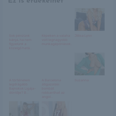
Ez is érdekelhet
Sok pénzünk
Képeken a valaha
Jillisa Lynn
bánja, ha nem
volt legnagyobb
figyelünk a
munkagépóriások...
közelgő hatá...
A történelem
A Barcelona
Suzanna
legdrágább
átigazolási
Bajnokok Ligája-
bombát
döntője? B...
robbanthat az
angol...