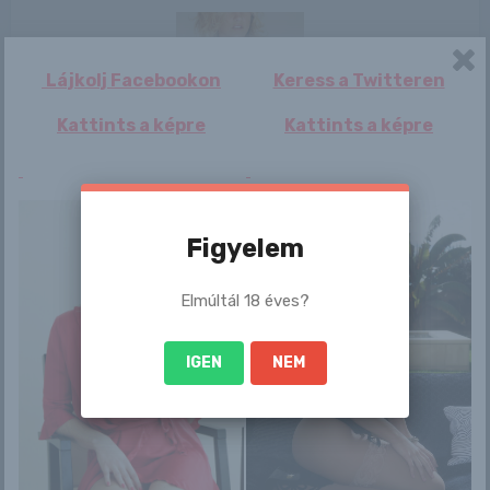
Lájkolj Facebookon
Keress a Twitteren
Kattints a képre
Kattints a képre
Viki
Lia
Francia
hírszerzési
igazgató: Brüsszel
beavatkozot...
Figyelem
Elmúltál 18 éves?
Suzanne
Május 26. – EVELIN
Berkshire
napja van
IGEN
NEM