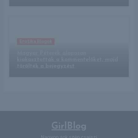
Erotika Blogok
Magyar Péterék alaposan
kiakasztották a kommentelőket, majd
törölték a bejegyzést
GirlBlog
Nagyon sok szép csajszi