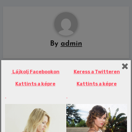
By
admin
Lájkolj Facebookon
Keress a Twitteren
Related Post
Kattints a képre
Kattints a képre
Erotika Blogok
Több kilométeres a dugó az M1-esen,
felborult egy kamion