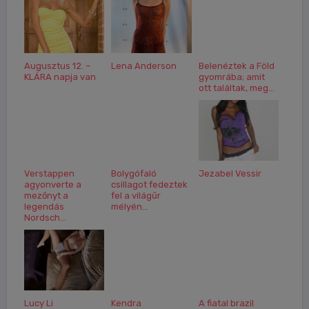
Augusztus 12. –
Lena Anderson
Belenéztek a Föld
KLÁRA napja van
gyomrába; amit
ott találtak, meg...
Verstappen
Bolygófaló
Jezabel Vessir
agyonverte a
csillagot fedeztek
mezőnyt a
fel a világűr
legendás
mélyén...
Nordsch...
Lucy Li
Kendra
A fiatal brazil