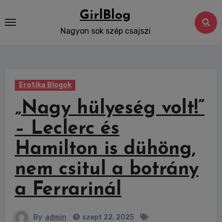
Skip
GirlBlog
to
Nagyon sok szép csajszi
content
Erotika Blogok
„Nagy hülyeség volt!”
– Leclerc és
Hamilton is dühöng,
nem csitul a botrány
a Ferrarinál
By
admin
szept 22, 2025