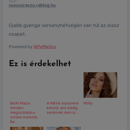
csocsoreszo.reblog.hu
Újabb gyenge versenyhétvégén van túl az olasz
csapat.
Powered by
WPeMatico
Ez is érdekelhet
Berki Mazsi
A NASA olyasmire
Molly
minden
készül, ami eddig
megszólalása
senkinek sem si...
szívbe markoló,
Be...