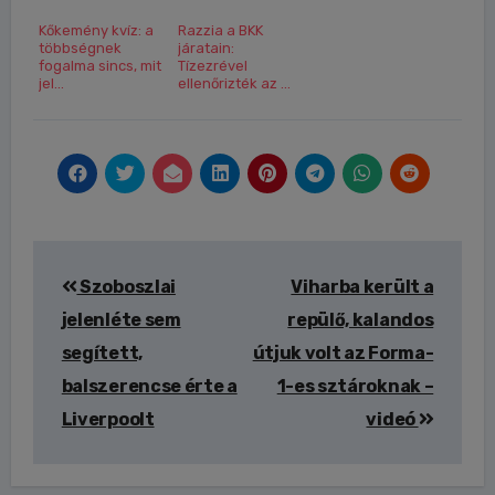
Kőkemény kvíz: a
Razzia a BKK
többségnek
járatain:
fogalma sincs, mit
Tízezrével
jel...
ellenőrizték az ...
Bejegyzés
Szoboszlai
Viharba került a
navigáció
jelenléte sem
repülő, kalandos
segített,
útjuk volt az Forma-
balszerencse érte a
1-es sztároknak –
Liverpoolt
videó