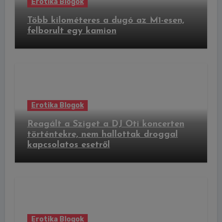
Erotika Blogok
Több kilométeres a dugó az M1-esen,
felborult egy kamion
Erotika Blogok
Reagált a Sziget a DJ Oti koncerten
történtekre, nem hallottak droggal
kapcsolatos esetről
Erotika Blogok