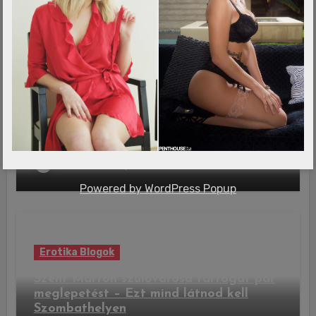
admin
aug 10, 2026
Erotika Blogok
Hosszú és egészséges élet: íme a
tökéletes reggeli receptje
admin
aug 10, 2026
Powered by
WordPress Popup
Erotika Blogok
Szent Márton szülővárosa tartogat pár
meglepetést – Ezt mind látnod kell
Szombathelyen