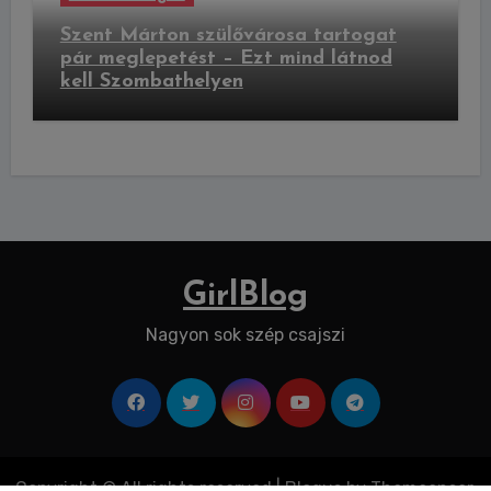
Szent Márton szülővárosa tartogat
pár meglepetést – Ezt mind látnod
kell Szombathelyen
GirlBlog
Nagyon sok szép csajszi
Copyright © All rights reserved
|
Blogus
by
Themeansar
.