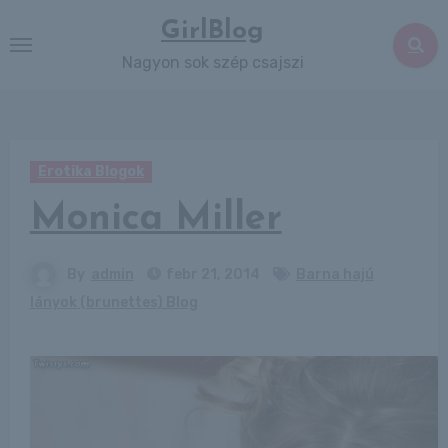
Skip
GirlBlog
to
Nagyon sok szép csajszi
content
Erotika Blogok
Monica Miller
By
admin
febr 21, 2014
Barna hajú
lányok (brunettes) Blog