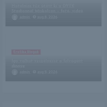
Hatalmas tűz ütött ki a DVTK
Stadionnál Miskolcon – fotó, videó
admin
aug 8, 2026
Erotika Blogok
Így válhat veszélyessé a felvágott
dinnye
admin
aug 8, 2026