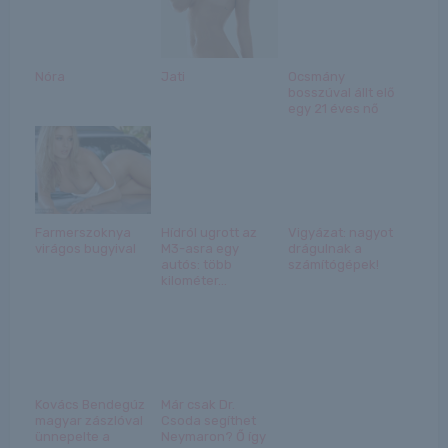
Nóra
Jati
Ocsmány
bosszúval állt elő
egy 21 éves nő
Farmerszoknya
Hídról ugrott az
Vigyázat: nagyot
virágos bugyival
M3-asra egy
drágulnak a
autós: több
számítógépek!
kilométer...
Kovács Bendegúz
Már csak Dr.
magyar zászlóval
Csoda segíthet
ünnepelte a
Neymaron? Ő így