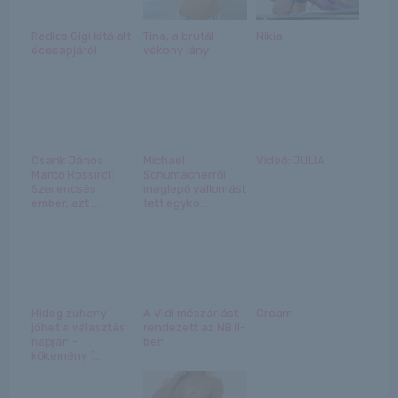
Radics Gigi kitálalt
Tina, a brutál
Nikia
édesapjáról
vékony lány
Csank János
Michael
Videó: JULIA
Marco Rossiról:
Schumacherről
Szerencsés
meglepő vallomást
ember, azt ...
tett egyko...
Hideg zuhany
A Vidi mészárlást
Cream
jöhet a választás
rendezett az NB II-
napján –
ben
kőkemény f...