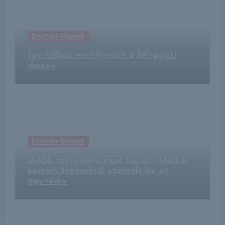
Erotika Blogok
Így válhat veszélyessé a felvágott
dinnye
Erotika Blogok
Újabb fenyegetéseket kapott Majka:
komoly lépésekről számolt be az
ügyvédje