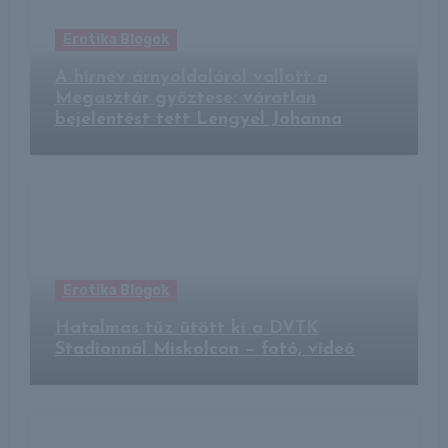
Erotika Blogok
A hírnév árnyoldaláról vallott a
Megasztár győztese: váratlan
bejelentést tett Lengyel Johanna
Erotika Blogok
Hatalmas tűz ütött ki a DVTK
Stadionnál Miskolcon – fotó, videó