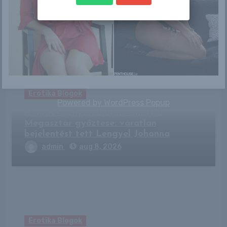
Related Post
Erotika Blogok
Powered by
WordPress Popup
A hírnév árnyoldaláról vallott a
Megasztár győztese: váratlan
bejelentést tett Lengyel Johanna
admin
aug 8, 2026
Erotika Blogok