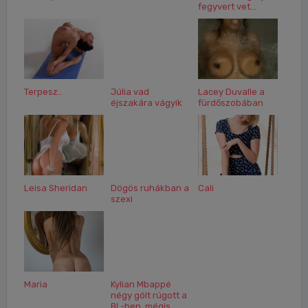
fegyvert vet...
Terpesz..
Júlia vad
Lacey Duvalle a
éjszakára vágyik
fürdőszobában
Leisa Sheridan
Dögös ruhákban a
Cali
szexi
Maria
Kylian Mbappé
négy gólt rúgott a
BL-ben, mégis