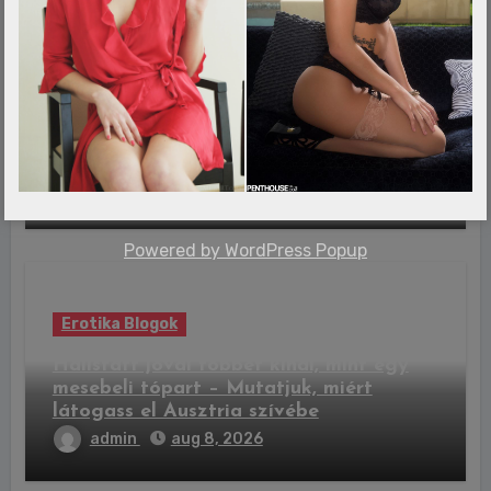
Erotika Blogok
Újabb fenyegetéseket kapott Majka:
komoly lépésekről számolt be az
ügyvédje
admin
aug 8, 2026
Powered by
WordPress Popup
Erotika Blogok
Hallstatt jóval többet kínál, mint egy
mesebeli tópart – Mutatjuk, miért
látogass el Ausztria szívébe
admin
aug 8, 2026