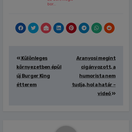
bor...
Bejegyzés
Különleges
Aranyosi megint
navigáció
környezetben épül
cigányozott, a
új Burger King
humorista nem
étterem
tudja, hol a határ –
videó