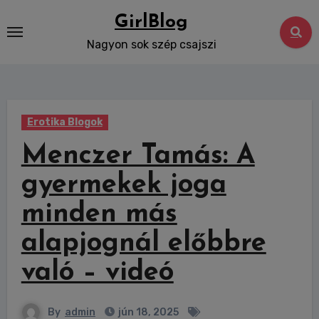
Skip
GirlBlog
to
Nagyon sok szép csajszi
content
Erotika Blogok
Menczer Tamás: A
gyermekek joga
minden más
alapjognál előbbre
való – videó
By
admin
jún 18, 2025