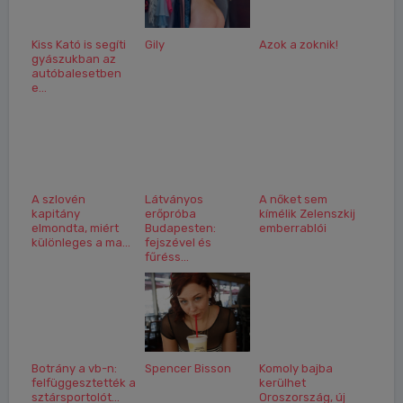
Kiss Kató is segíti
Gily
Azok a zoknik!
gyászukban az
autóbalesetben
e...
A szlovén
Látványos
A nőket sem
kapitány
erőpróba
kímélik Zelenszkij
elmondta, miért
Budapesten:
emberrablói
különleges a ma...
fejszével és
fűréss...
Botrány a vb-n:
Spencer Bisson
Komoly bajba
felfüggesztették a
kerülhet
sztársportolót...
Oroszország, új