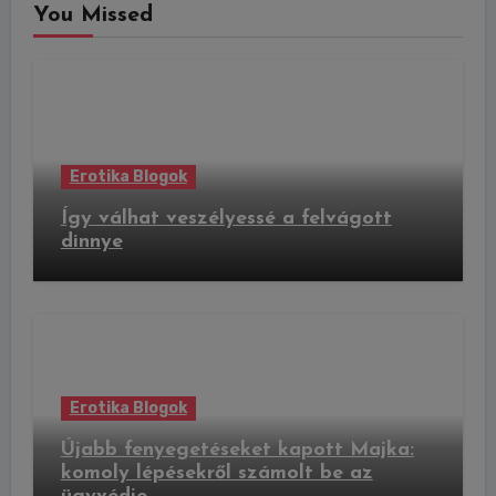
You Missed
Erotika Blogok
Így válhat veszélyessé a felvágott
dinnye
Erotika Blogok
Újabb fenyegetéseket kapott Majka:
komoly lépésekről számolt be az