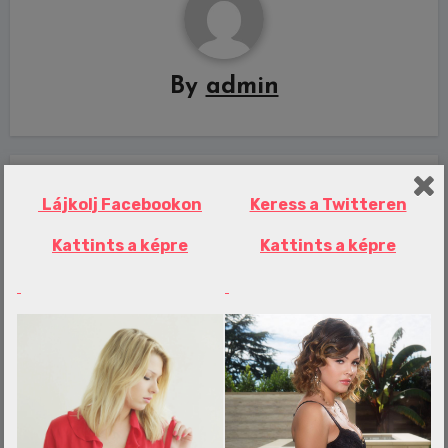
By
admin
Related Post
Lájkolj Facebookon
Keress a Twitteren
Kattints a képre
Kattints a képre
Erotika Blogok
Így válhat veszélyessé a felvágott
dinnye
admin
aug 8, 2026