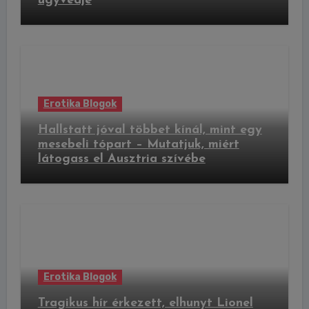
ügyvédje
Erotika Blogok
Hallstatt jóval többet kínál, mint egy
mesebeli tópart – Mutatjuk, miért
látogass el Ausztria szívébe
Erotika Blogok
Tragikus hír érkezett, elhunyt Lionel