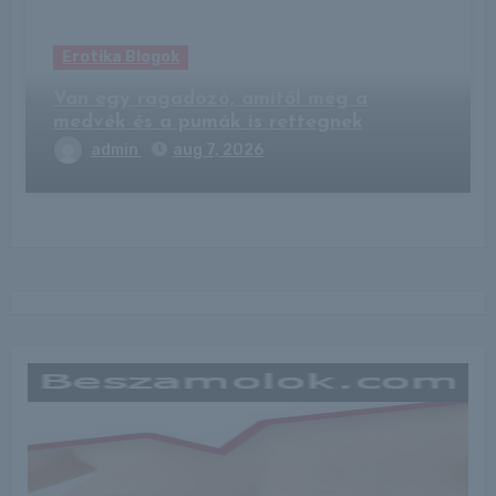
Erotika Blogok
Van egy ragadozó, amitől még a
medvék és a pumák is rettegnek
admin
aug 7, 2026