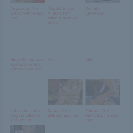
Augusztus 11. –
Megdöntötték
Jennifer
ZSUZSANNA napja
Milák Kristóf
Lawrence
van
olimpiai aranyat
érő cs...
Diego Simeone az
Viki
Niki
ágyba zavarta a
dühös Barcelona-
s...
Két csodaszer, ami
Január 23. –
Február 18. –
segíthet elkerülni
EMESE napja van
BERNADETT napja
a rákot – az...
van