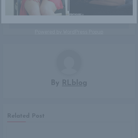
Bejegyzés
Kenze
Alla
navigáció
Powered by
WordPress Popup
By
RLblog
Related Post