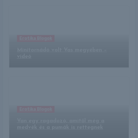
Erotika Blogok
Minitornádó volt Vas megyében –
videó
Erotika Blogok
Van egy ragadozó, amitől még a
medvék és a pumák is rettegnek