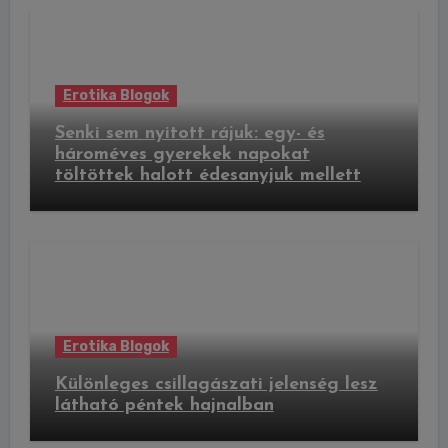
Erotika Blogok
Senki sem nyitott rájuk: egy- és
hároméves gyerekek napokat
töltöttek halott édesanyjuk mellett
Erotika Blogok
Különleges csillagászati jelenség lesz
látható péntek hajnalban