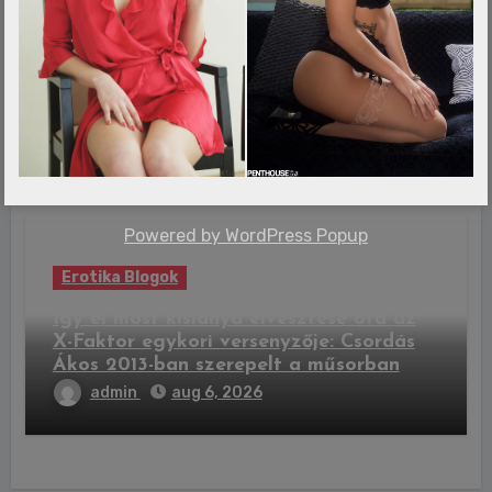
Erotika Blogok
Különleges csillagászati jelenség lesz
látható péntek hajnalban
admin
aug 6, 2026
Powered by
WordPress Popup
Erotika Blogok
Így él most kislánya elvesztése óta az
X-Faktor egykori versenyzője: Csordás
Ákos 2013-ban szerepelt a műsorban
admin
aug 6, 2026