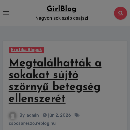
Skip
GirlBlog
to
Nagyon sok szép csajszi
content
Erotika Blogok
Megtalálhatták a
sokakat sújtó
szörnyű betegség
ellenszerét
By
admin
jún 2, 2026
csocsoreszo.reblog.hu