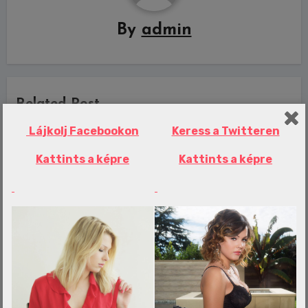
By
admin
Related Post
Lájkolj Facebookon
Keress a Twitteren
Kattints a képre
Kattints a képre
Erotika Blogok
Senki sem nyitott rájuk: egy- és
hároméves gyerekek napokat töltöttek
halott édesanyjuk mellett
admin
aug 6, 2026