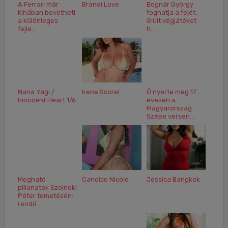
A Ferrari már
Brandi Love
Bognár György
Kínában bevetheti
foghatja a fejét,
a különleges
őrült végjátékot
fejle...
h...
Nana Yagi /
Irene Scorel
Ő nyerte meg 17
Innocent Heart 1/6
évesen a
Magyarország
Szépe versen...
Megható
Candice Nicole
Jessica Bangkok
pillanatok Szolnoki
Péter temetésén:
rendő...