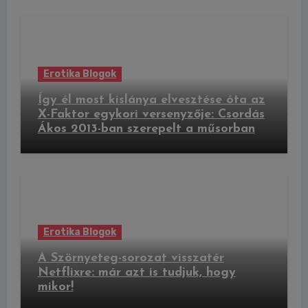
Erotika Blogok
Így él most kislánya elvesztése óta az
X-Faktor egykori versenyzője: Csordás
Ákos 2013-ban szerepelt a műsorban
Erotika Blogok
A Szörnyeteg-sorozat visszatér
Netflixre: már azt is tudjuk, hogy
mikor!