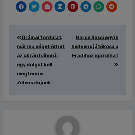
Bejegyzés
Drámai fordulat,
Marco Rossi egyik
navigáció
már ma véget érhet
kedvenc játékosa a
az ukrán háború:
Fradihoz igazolhat
egy dolgot kell
megtennie
Zelenszkijnek