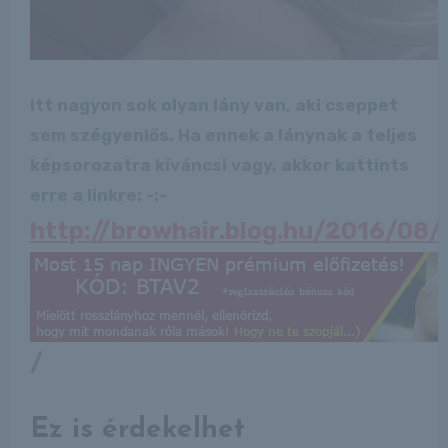
Itt nagyon sok olyan lány van, aki cseppet
sem szégyenlős. Ha ennek a lánynak a teljes
képsorozatra kíváncsi vagy, akkor kattints
erre a linkre: -:-
http://browhair.blog.hu/2016/08
/
Ez is érdekelhet