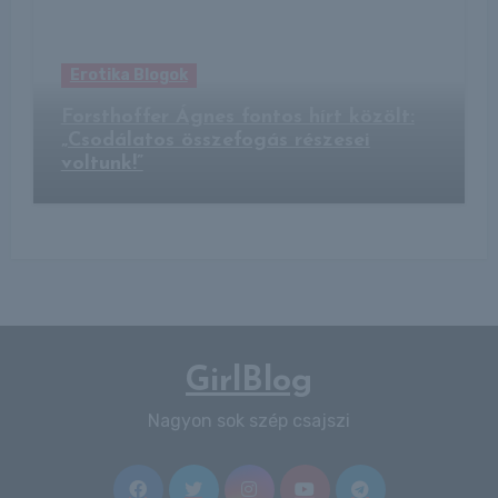
Erotika Blogok
Forsthoffer Ágnes fontos hírt közölt:
„Csodálatos összefogás részesei
voltunk!”
GirlBlog
Nagyon sok szép csajszi