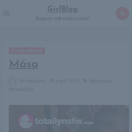
Skip
GirlBlog
to
Nagyon sok szép csajszi
content
Erotika Blogok
Mása
By
Mellszaki
aug 3, 2016
Barna hajú
lányok Blog