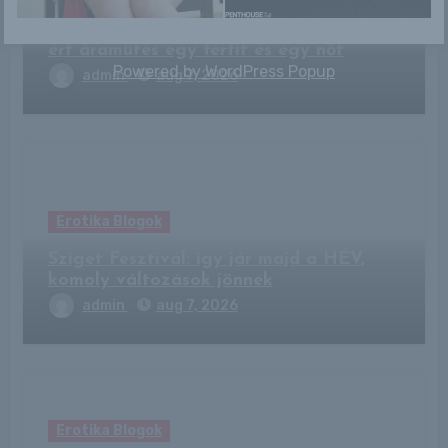
Tragikus baleset történt, az otthonában
ért áramütés egy férfit és egy nőt
Powered by
WordPress Popup
admin
aug 7, 2026
Erotika Blogok
Sziget Fesztivál: így jár majd a HÉV,
komoly változások jönnek
admin
aug 7, 2026
Erotika Blogok