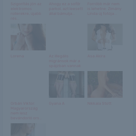
Szigorítás jön az
Ahogy ez a sofőr
Forróbb már nem
elektromos
parkol, azt leesett
is lehetne: Zimány
rollerekre, újabb
állal bámulja...
Linda új fotója...
rés...
Lorena
Az illegális
Asa Akira
migránsok már a
spájzban vannak
Orbán Viktor:
Gyana A
Nikkala Stott
Magyarország
nem lesz
bevándorló ors...