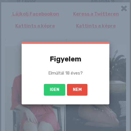
Taylor
Amanda
navigáció
Lájkolj Facebookon
Keress a Twitteren
Kattints a képre
Kattints a képre
Figyelem
By
Mellszaki
Elmúltál 18 éves?
IGEN
NEM
Related Post
Erotika Blogok