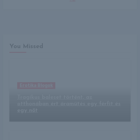
You Missed
Erotika Blogok
Tragikus baleset történt, az
otthonában ért áramütés egy férfit és
egy nőt