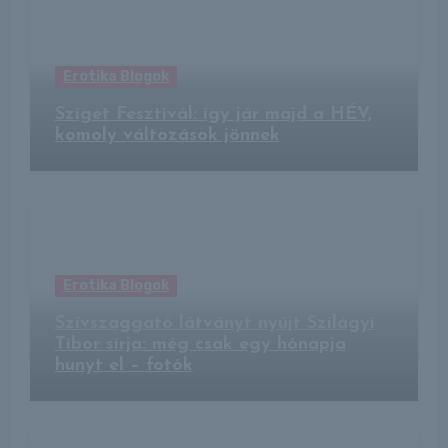
Erotika Blogok
Sziget Fesztivál: így jár majd a HÉV,
komoly változások jönnek
Erotika Blogok
Szívszaggató látványt nyújt Szilágyi
Tibor sírja: még csak egy hónapja
hunyt el – fotók