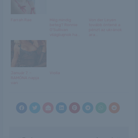
Farrah Rae
Még mindig
Von der Leyen
beteg? Ronnie
tovább öntené a
O’Sullivan
pénzt az ukránok
világbajnok ha...
ara...
Január 7. –
Violla
RAMÓNA napja
van
Bejegyzés