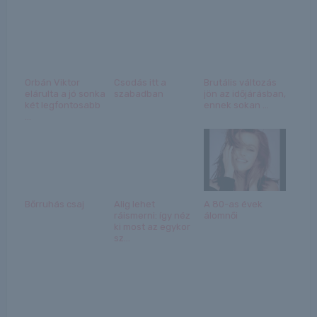
Orbán Viktor
Csodás itt a
Brutális változás
elárulta a jó sonka
szabadban
jön az időjárásban,
két legfontosabb
ennek sokan ...
...
Bőrruhás csaj
Alig lehet
A 80-as évek
ráismerni: így néz
álomnői
ki most az egykor
sz...