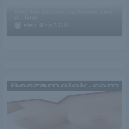
Szívszaggató látványt nyújt Szilágyi
Tibor sírja: még csak egy hónapja hunyt
el – fotók
admin
aug 7, 2026