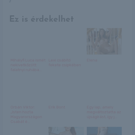
Ez is érdekelhet
Mihályfi Luca ismét
Lexi csábító
Elena
nekivetkőzött:
fekete csipkében
falatnyi ruhába...
Orbán Viktor:
Erik Bont
Egy lap, amely
„Isten hozta
megváltoztatta az
Magyarországon
újságírást, így j...
Csabát é...