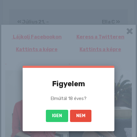
Bejegyzés
Július 21. –
Ella C
navigáció
DANIELLA napja van
Lájkolj Facebookon
Keress a Twitteren
Kattints a képre
Kattints a képre
Figyelem
By
Mellszaki
Elmúltál 18 éves?
IGEN
NEM
Related Post