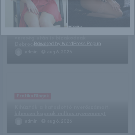
Erotika Blogok
Nincs veszve semmi? A háromgólos
vereség után is bizakodnak
Powered by
WordPress Popup
Debrecenben
admin
aug 6, 2026
Erotika Blogok
Kihúzták a hatoslottó nyerőszámait,
kilencen kapnak milliós nyereményt
admin
aug 6, 2026