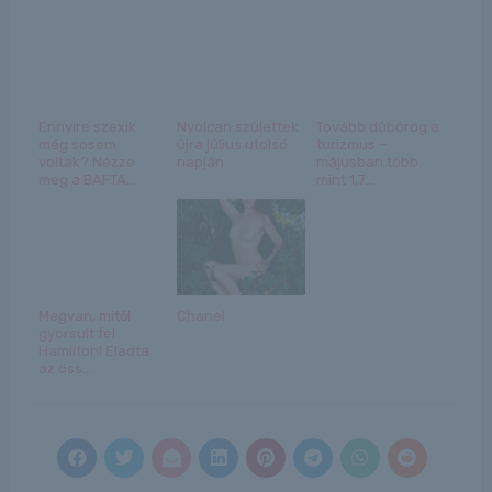
Ennyire szexik
Nyolcan születtek
Tovább dübörög a
még sosem
újra július utolsó
turizmus –
voltak? Nézze
napján
májusban több
meg a BAFTA...
mint 1,7...
Megvan, mitől
Chanel
gyorsult fel
Hamilton! Eladta
az öss...