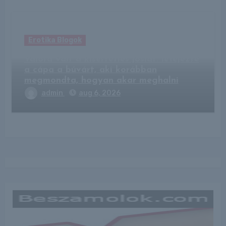
Erotika Blogok
Valóra vált a kísérteties jóslat: lefejezte
a cápa a búvárt, aki korábban
megmondta, hogyan akar meghalni
admin
aug 6, 2026