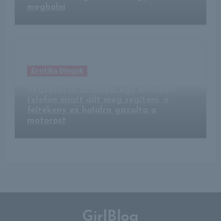
meghalni
Erotika Blogok
Végzetes jó szándék: egy elveszett
telefon miatt állt meg segíteni, a
féltékeny ex halálra gázolta a
motorost
GirlBlog