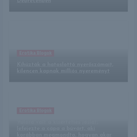
Debrecenben
Erotika Blogok
Kihúzták a hatoslottó nyerőszámait,
kilencen kapnak milliós nyereményt
Erotika Blogok
Valóra vált a kísérteties jóslat:
lefejezte a cápa a búvárt, aki
korábban megmondta, hogyan akar