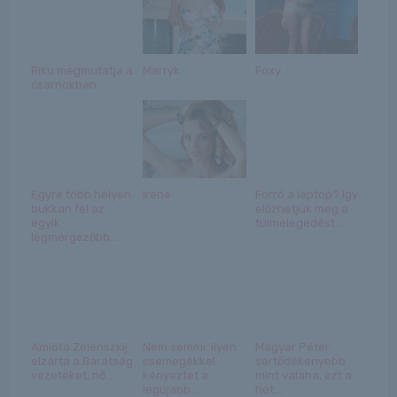
Riku megmutatja a
Marryk
Foxy
csarnokban
Egyre több helyen
Irene
Forró a laptop? Így
bukkan fel az
előzhetjük meg a
egyik
túlmelegedést...
legmérgezőbb...
Amióta Zelenszkij
Nem semmi: ilyen
Magyar Péter
elzárta a Barátság
csemegékkel
sértődékenyebb
vezetéket, nő...
kényeztet a
mint valaha, ezt a
legújabb ...
hét...