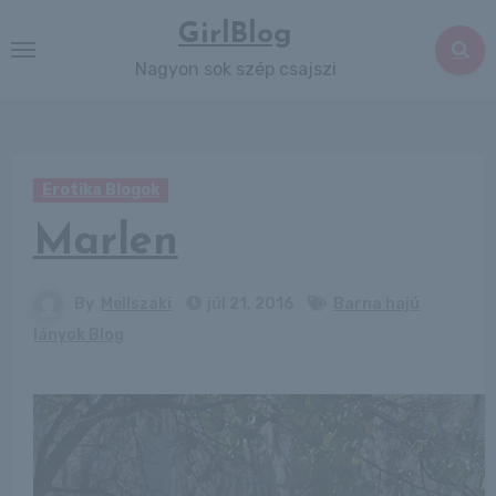
Skip
GirlBlog
to
Nagyon sok szép csajszi
content
Erotika Blogok
Marlen
By
Mellszaki
júl 21, 2016
Barna hajú
lányok Blog