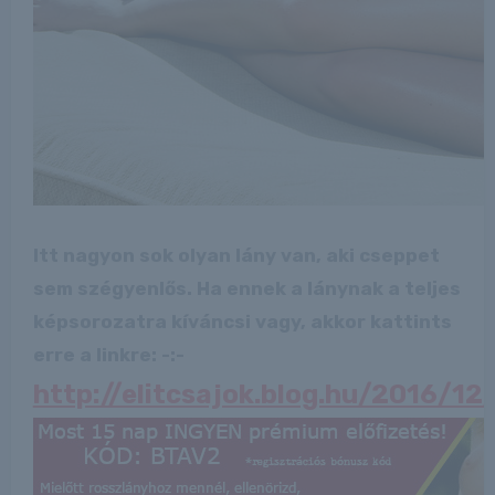
Itt nagyon sok olyan lány van, aki cseppet
sem szégyenlős. Ha ennek a lánynak a teljes
képsorozatra kíváncsi vagy, akkor kattints
erre a linkre: -:-
http://elitcsajok.blog.hu/2016/1