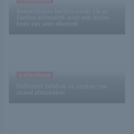
Romantikázós lesifotó került elő az
Exatlon sztárjairól: most már biztos,
hogy egy párt alkotnak
Erotika Blogok
Holttestet találtak az egykori vasi
strand öltözőjében