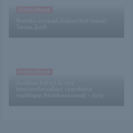
Erotika Blogok
Brutális színpadi balesetéről mesélt
Tarján Zsófi
Erotika Blogok
Árokban kötött ki egy
kényszerleszállást végrehajtó
repülőgép Röjtökmuzsajnál – fotó