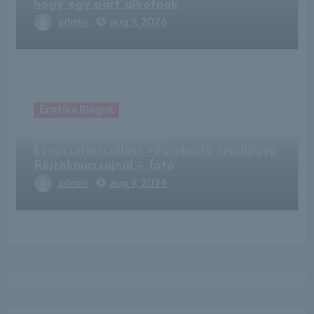
hogy egy párt alkotnak
admin
aug 9, 2026
Erotika Blogok
Árokban kötött ki egy
kényszerleszállást végrehajtó repülőgép
Röjtökmuzsajnál – fotó
admin
aug 9, 2026