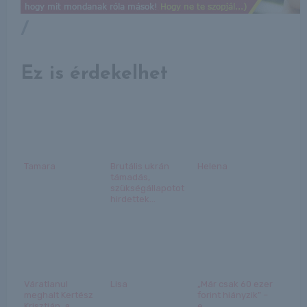
/
Ez is érdekelhet
Tamara
Brutális ukrán
Helena
támadás,
szükségállapotot
hirdettek...
Váratlanul
Lisa
„Már csak 60 ezer
meghalt Kertész
forint hiányzik” –
Krisztián, a
e...