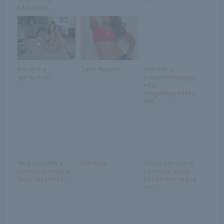
kétszeres ...
Kanapé a
Jade Nacole
Aláírták a
garázsban
kulcsfontosságú
MOL-
megállapodást a
NIS...
Megviccelték a
Vízi túra
Diana hercegné
Liverpool magyar
nyomdokain jár
focistáit, látni k...
Katalin hercegné:
ne...