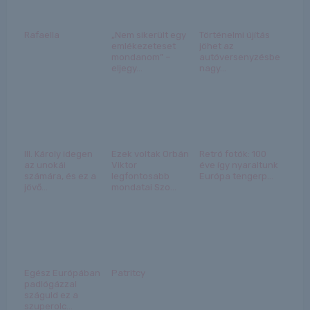
Rafaella
„Nem sikerült egy
Történelmi újítás
emlékezeteset
jöhet az
mondanom” –
autóversenyzésben,
eljegy...
nagy...
III. Károly idegen
Ezek voltak Orbán
Retró fotók: 100
az unokái
Viktor
éve így nyaraltunk
számára, és ez a
legfontosabb
Európa tengerp...
jövő...
mondatai Szo...
Egész Európában
Patritcy
padlógázzal
száguld ez a
szuperolc...