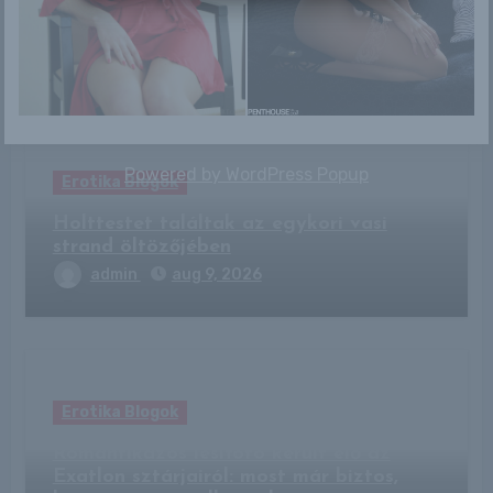
Related Post
Powered by
WordPress Popup
Erotika Blogok
Holttestet találtak az egykori vasi
strand öltözőjében
admin
aug 9, 2026
Erotika Blogok
Romantikázós lesifotó került elő az
Exatlon sztárjairól: most már biztos,