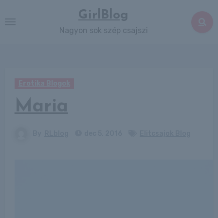
Skip
GirlBlog
to
Nagyon sok szép csajszi
content
Erotika Blogok
Maria
By
RLblog
dec 5, 2016
Elitcsajok Blog