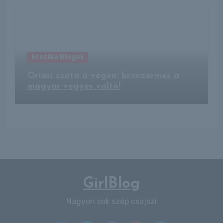
Erotika Blogok
Óriási csata a végén: bronzérmes a
magyar vegyes váltó!
GirlBlog
Nagyon sok szép csajszi