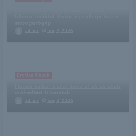
Felejtsd el a vegyszereket: ettől a
filléres trükktől illatos és csillogó lesz a
mosogatógép
admin
aug 8, 2026
Erotika Blogok
Három ember életét követelték az eheti
szabadtéri tűzesetek
admin
aug 8, 2026