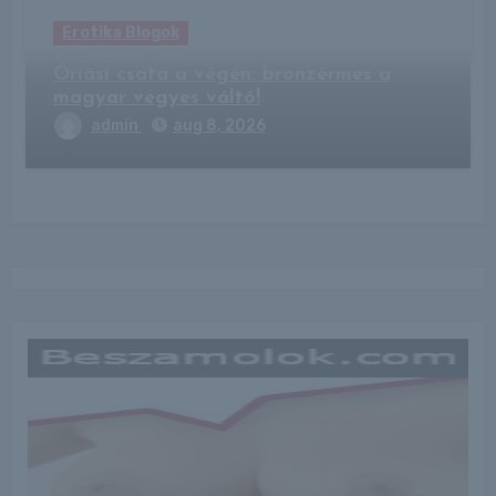
Erotika Blogok
Óriási csata a végén: bronzérmes a
magyar vegyes váltó!
admin
aug 8, 2026