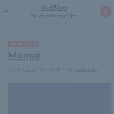
Skip
GirlBlog
to
Nagyon sok szép csajszi
content
Erotika Blogok
Mango
By
RLblog
júl 30, 2016
Mai Suna Blog