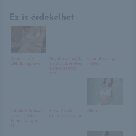
Ez is érdekelhet
Január 23. –
Megölte az apját,
Kívánatos nagy
EMESE napja van
majd döbbenetes
mellek
magyarázatot
ado...
Lebukott Brüsszel:
Vékony szőke
Alina Li
százmilliókkal
fürdőruhás képei
tömné Ukrajna
zs...