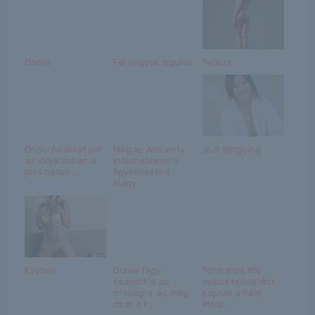
Divina
Fel vagyok izgulva
Tereza
Óriási fordulat jön
Még az Amnesty
冰冰 Bingbing
az időjárásban a
International is
jövő héten...
figyelmezteti
Magy...
Kayden
Durva fagy
Több mint 100
csapott le az
milliós büntetést
országra: ez még
kaptak a Real
csak a k...
Madr...