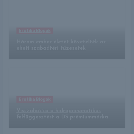
Erotika Blogok
Három ember életét követelték az
eheti szabadtéri tűzesetek
Erotika Blogok
Visszahozza a hidropneumatikus
felfüggesztést a DS prémiummárka