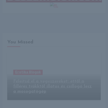
You Missed
Erotika Blogok
Felejtsd el a vegyszereket: ettől a
filléres trükktől illatos és csillogó lesz
a mosogatógép