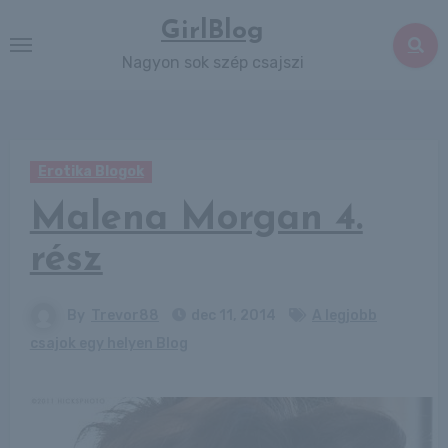
Skip
GirlBlog
to
Nagyon sok szép csajszi
content
Erotika Blogok
Malena Morgan 4.
rész
By
Trevor88
dec 11, 2014
A legjobb
csajok egy helyen Blog