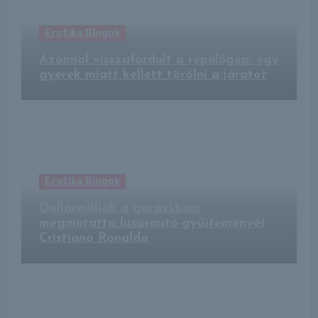
Erotika Blogok
Azonnal visszafordult a repülőgép: egy
gyerek miatt kellett törölni a járatot
Erotika Blogok
Dollármilliók a garázsban:
megmutatta luxusautó-gyűjteményét
Cristiano Ronaldo