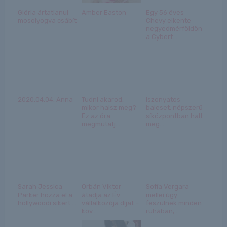
Glória ártatlanul
Amber Easton
Egy 56 éves
mosolyogva csábít
Chevy elkente
negyedmérföldön
a Cybert...
2020.04.04. Anna
Tudni akarod,
Iszonyatos
mikor halsz meg?
baleset, népszerű
Ez az óra
síközpontban halt
megmutatj...
meg...
Sarah Jessica
Orbán Viktor
Sofía Vergara
Parker hozza el a
átadja az Év
mellei úgy
hollywoodi sikert ...
vállalkozója díjat –
feszülnek minden
köv...
ruhában,...