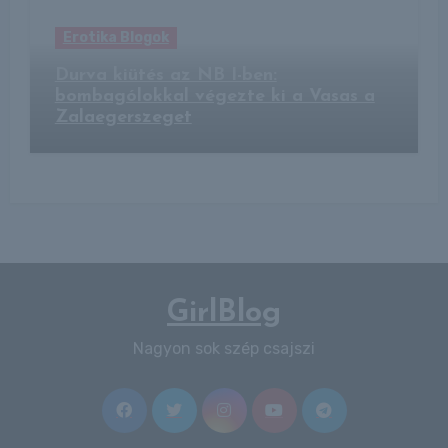
Erotika Blogok
Durva kiütés az NB I-ben:
bombagólokkal végezte ki a Vasas a
Zalaegerszeget
GirlBlog
Nagyon sok szép csajszi