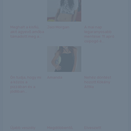
Meghalt a kisfiú,
Jaci Morgan
A mai nap
akit agyevő amőba
legaranyosabb
támadott meg a...
mentése: 11 apró
csipogó é...
Ön tudja, hogy mi
Amanda
Nehéz döntést
a közös a
hozott Kökény
pizzában és a
Attila
jódliban...
Újabb veszély
Megdöbbentő,
Elveszett