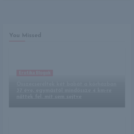
You Missed
Erotika Blogok
Összecseréltek két babát a kórházban
37 éve, egymástól mindössze 4 km-re
nőttek fel, mit sem sejtve