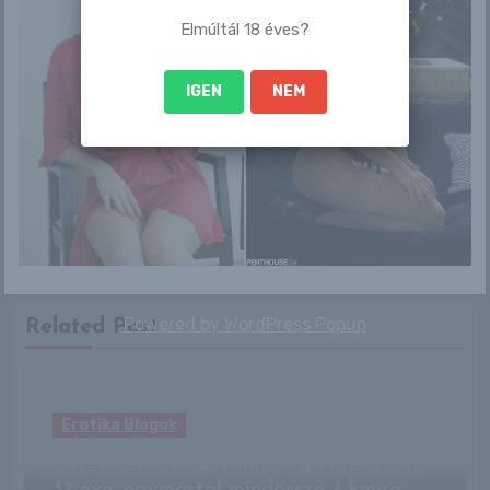
Elmúltál 18 éves?
IGEN
NEM
By
Trevor88
Powered by
WordPress Popup
Related Post
Erotika Blogok
Összecseréltek két babát a kórházban
37 éve, egymástól mindössze 4 km-re