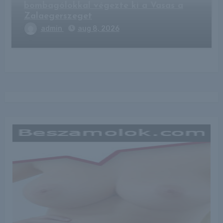
bombagólokkal végezte ki a Vasas a
Zalaegerszeget
admin
aug 8, 2026