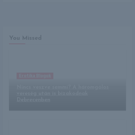
You Missed
Erotika Blogok
Nincs veszve semmi? A háromgólos
vereség után is bizakodnak
Debrecenben