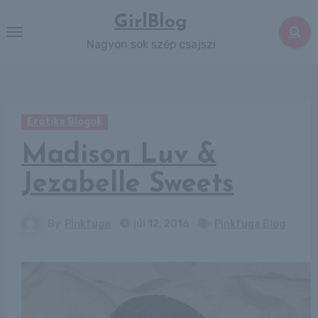
Skip
GirlBlog
to
Nagyon sok szép csajszi
content
Erotika Blogok
Madison Luv &
Jezabelle Sweets
By
Pinkfuga
júl 12, 2016
Pinkfuga Blog