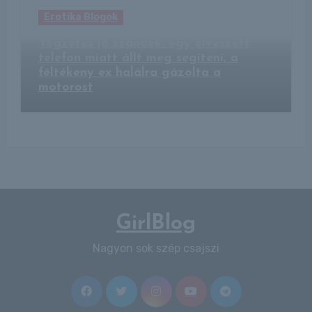
Erotika Blogok
Végzetes jó szándék: egy elveszett
telefon miatt állt meg segíteni, a
féltékeny ex halálra gázolta a
motorost
GirlBlog
Nagyon sok szép csajszi