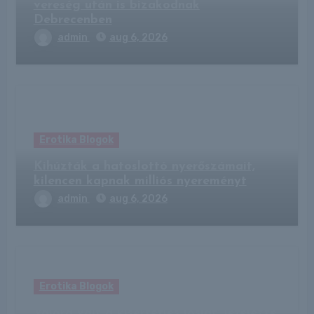
vereség után is bizakodnak
Debrecenben
admin
aug 6, 2026
Erotika Blogok
Kihúzták a hatoslottó nyerőszámait,
kilencen kapnak milliós nyereményt
admin
aug 6, 2026
Erotika Blogok
Valóra vált a kísérteties jóslat: lefejezte