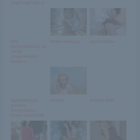
segítségét kéri a...
Alla
Noelle Monique
Ayumi Anime
Kostromichova, az
ukrán
szupermodell
brutál d...
Kigyulladt egy
Helene
Anomie Belle
kocsma
Bangkokban,
sokan meghaltak