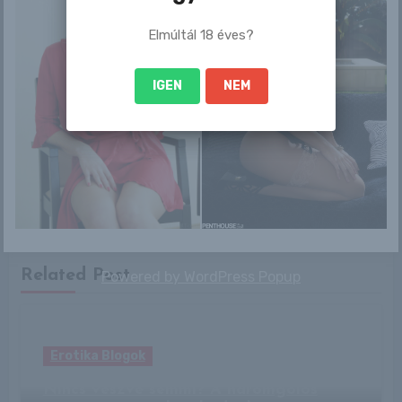
Elmúltál 18 éves?
IGEN
NEM
By
Pinkfuga
Related Post
Powered by
WordPress Popup
Erotika Blogok
Nincs veszve semmi? A háromgólos