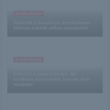
Erotika Blogok
Kihúzták a hatoslottó nyerőszámait,
kilencen kapnak milliós nyereményt
Erotika Blogok
Valóra vált a kísérteties jóslat:
lefejezte a cápa a búvárt, aki
korábban megmondta, hogyan akar
meghalni