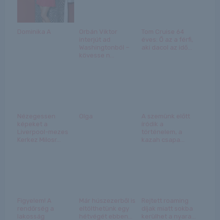
Dominika A
Orbán Viktor
Tom Cruise 64
interjút ad
éves: Ő az a férfi,
Washingtonból –
aki dacol az idő...
kövesse n...
Nézegessen
Olga
A szemünk előtt
képeket a
íródik a
Liverpool-mezes
történelem, a
Kerkez Milosr...
kazah csapa...
Figyelem! A
Már húszezerből is
Rejtett roaming
rendőrség a
eltölthetünk egy
díjak miatt sokba
lakosság
hétvégét ebben...
kerülhet a nyara...