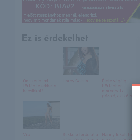
Ez is érdekelhet
Ön szerint mi
Horny Calisia
Élete végéig
történt ezekkel a
börtönben
kocsikkal?
maradhat a
gázoló, aki kéts...
Vila
Sokkoló fordulat a
Nanny tökéletes
háborúban, Trump
meztelensége