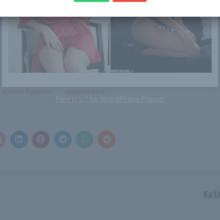
áldozatait, most
aggódik a lánya ...
vásárlók mást
Sztálin né
zsar...
akarnak!...
jö...
A profi ingatlanos
Illegalizálják a
Lenka
10 ismérve –
levetkőztető
ezekre figyeljen, ...
appokat és a
Powered by
WordPress Popup
hamis k...
Kat