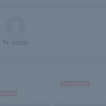
By
admin
Erotika Blogok
Valóra vált a kísérteti
ka Blogok
jóslat: lefejezte a cáp
ták a hatoslottó
búvárt, aki korábban