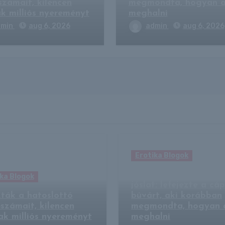
számait, kilencen
megmondta, hogyan a
k milliós nyereményt
meghalni
dmin
aug 6, 2026
admin
aug 6, 2026
Erotika Blogok
Valóra vált a kísértet
ka Blogok
jóslat: lefejezte a cá
ták a hatoslottó
búvárt, aki korábban
számait, kilencen
megmondta, hogyan 
k milliós nyereményt
meghalni