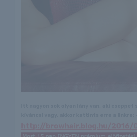
Itt nagyon sok olyan lány van, aki cseppet
kíváncsi vagy, akkor kattints erre a linkre: -
http://browhair.blog.hu/2016/