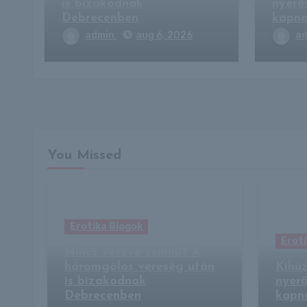
is bizakodnak
nyerő
Debrecenben
kapna
admin
aug 6, 2026
a
You Missed
Erotika Blogok
Eroti
Nincs veszve semmi? A
háromgólos vereség után
Kihúz
is bizakodnak
nyerő
Debrecenben
kapna