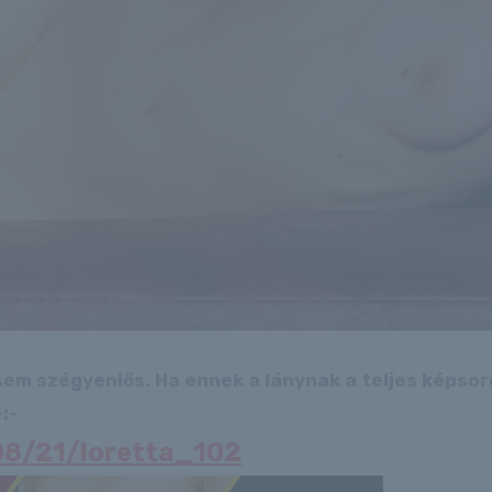
 sem szégyenlős. Ha ennek a lánynak a teljes képso
:-
08/21/loretta_102