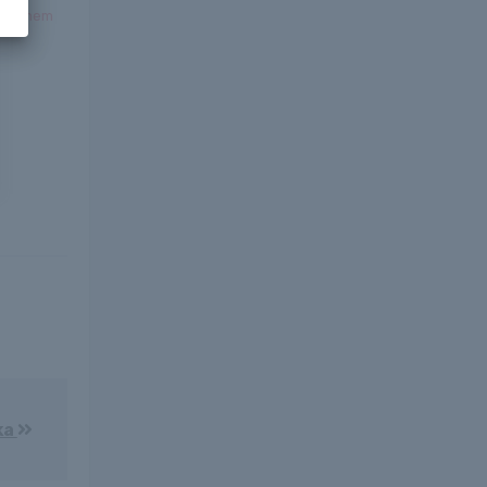
lkül nem
ka