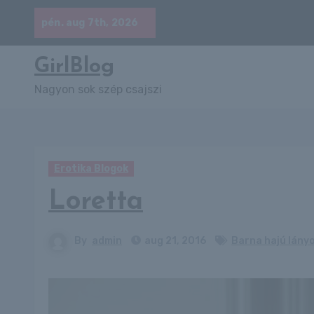
Skip
pén. aug 7th, 2026
to
content
GirlBlog
Nagyon sok szép csajszi
Erotika Blogok
Loretta
By
admin
aug 21, 2016
Barna hajú lány