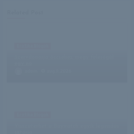
Related Post
Erotika Blogok
Szervdonorja öccséhez megy feleségül
egy nő
admin
aug 9, 2026
Erotika Blogok
Visszatérhet a Baywatch egyik legendás
sztárja