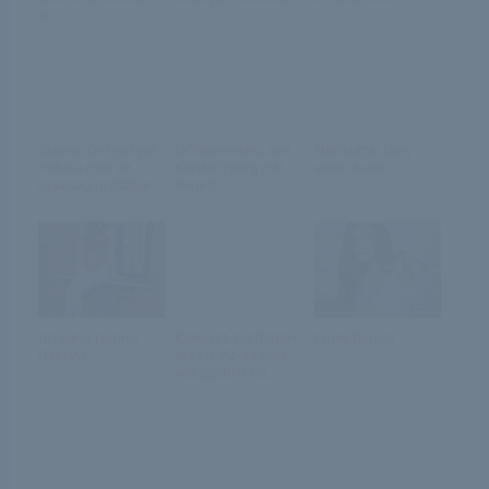
a...
...
Gulyás Gergellyel
Döbbenetes, ami
Napsugár lány
indul a nap az
Korda Györgyről
szexi fotói
Igazság órájában
terjed
...
Ariadna riadna
Kiderült, külföldön
Emily Bloom
(Meryl)
lesz a 92-szeres
válogatott Fa...