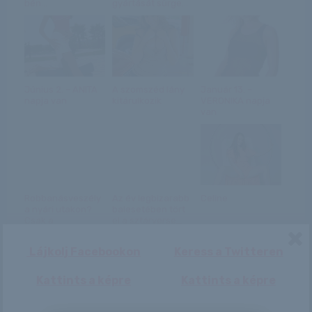
bén...
gyártását sürge...
Június 2. – ANITA
A szomszéd lány
Január 13. –
napja van
kitárulkozik
VERONIKA napja
van
Robbanásveszély
Az év legbizarabb
Celine
a nyári utakon?
balesetében tört
Csak a
el a sztárverse...
guminyomás ...
Lájkolj Facebookon
Keress a Twitteren
Kattints a képre
Kattints a képre