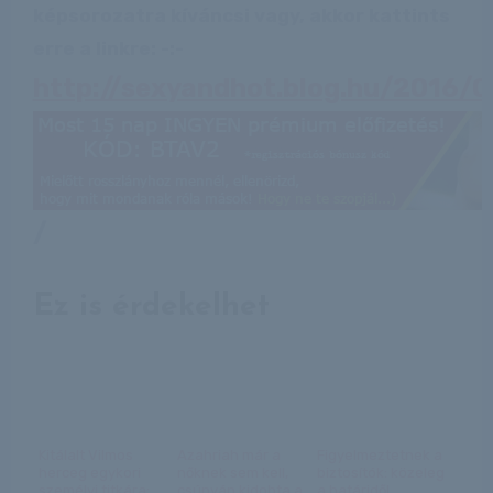
képsorozatra kíváncsi vagy, akkor kattints
erre a linkre: -:-
http://sexyandhot.blog.hu/2016/
/
Ez is érdekelhet
Kitálalt Vilmos
Azahriah már a
Figyelmeztetnek a
herceg egykori
nőknek sem kell,
biztosítók: közeleg
személyi titkára:
csúnyán kidobta a
a határidő!...