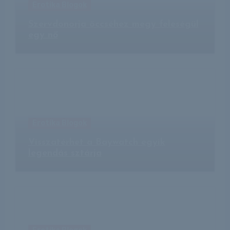
Erotika Blogok
Szervdonorja öccséhez megy feleségül
egy nő
Erotika Blogok
Visszatérhet a Baywatch egyik
legendás sztárja