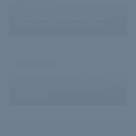
Erotika Blogok
„A fiatalság forrásából ivott?” – 67
évesen ilyen bombaformában van a
Sabrina, a tiniboszorkány sztárja
Erotika Blogok
Lezuhant egy városnéző helikopter
egy turistalátványosság közelében Rio
de Janeiróban, négyen meghaltak –
fotók, videó