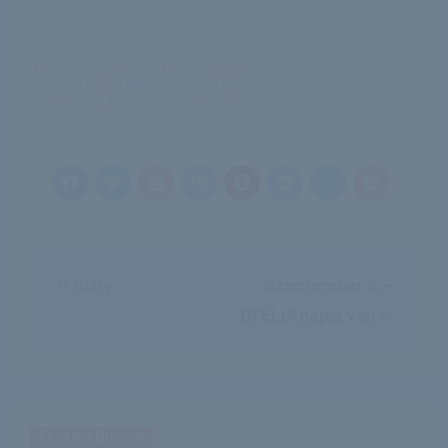
Botrány: napokon
Készülj időben az
belül az utcán fog
őszi megfázásra
sétálni a száz...
antibiotikumok n...
Bejegyzés
Holly
Szeptember 5. –
navigáció
OFÉLIA napja van
Erotika Blogok