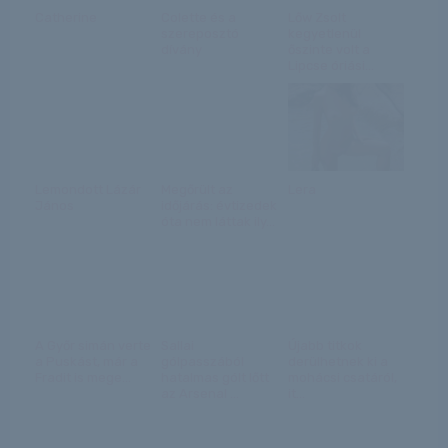
Catherine
Colette és a
Lőw Zsolt
szereposztó
kegyetlenül
dívány
őszinte volt a
Lipcse óriási...
Lemondott Lázár
Megőrült az
Lera
János
időjárás: évtizedek
óta nem láttak ily...
A Győr simán verte
Sallai
Újabb titkok
a Puskást, már a
gólpasszából
derülhetnek ki a
Fradit is mege...
hatalmas gólt lőtt
mohácsi csatáról,
az Arsenal ...
it...