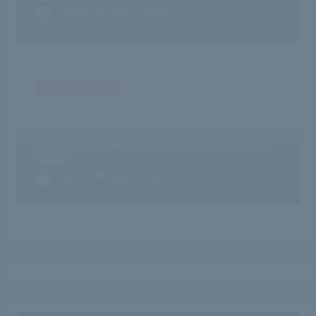
admin
aug 9, 2026
Erotika Blogok
Lezuhant egy városnéző helikopter egy
turistalátványosság közelében Rio de
Janeiróban, négyen meghaltak – fotók,
videó
admin
aug 9, 2026