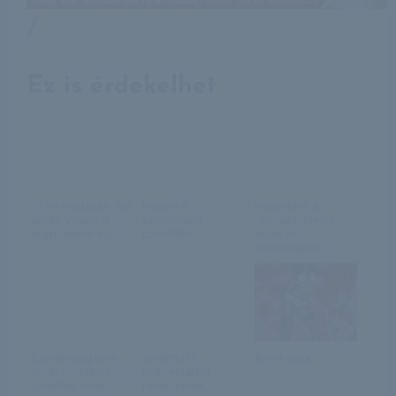
/
Ez is érdekelhet
Itt a kimutatás: így
Régen a
Megjelent a
adják-veszik a
szalmában
„temurendelet”,
jegybankok saj...
csinálták
vége az
olcsóságnak: i...
Szinte meg sem
Zelenszkij
Ana Foxxx
lehet mozdulni –
drónelhárító
pusztító árvíz
rendszerek