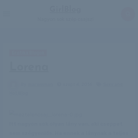
Skip
GirlBlog
to
Nagyon sok szép csajszi
content
Erotika Blogok
Lorena
By
marwelman
szept 4, 2016
Sexy and
Hot Blog
Itt nagyon sok olyan lány van, aki cseppet
sem szégyenlős. Ha ennek a lánynak a teljes