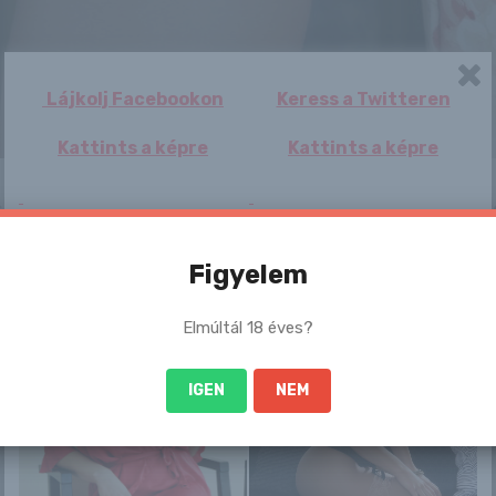
Lájkolj Facebookon
Keress a Twitteren
Kattints a képre
Kattints a képre
 sem szégyenlős. Ha ennek a lánynak a teljes képso
:-
Figyelem
/10/03/li_800
Elmúltál 18 éves?
/
IGEN
NEM