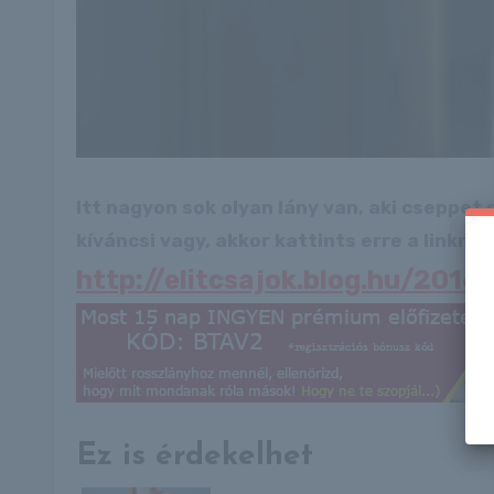
Itt nagyon sok olyan lány van, aki cseppet
kíváncsi vagy, akkor kattints erre a linkre: -
http://elitcsajok.blog.hu/2016
Ez is érdekelhet