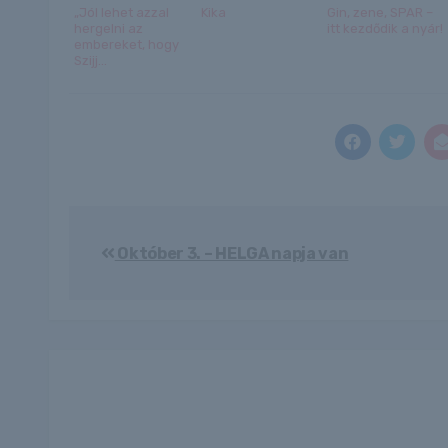
„Jól lehet azzal
Kika
Gin, zene, SPAR –
hergelni az
itt kezdődik a nyár!
embereket, hogy
Szijj...
Bejegyzés
Október 3. – HELGA napja van
navigáció