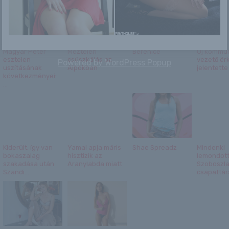
Magyar Péter
Meztelen
Berenice
Új kommun
esztelen
csúszkálás az
vezető ér
Powered by
WordPress Popup
uszításának
Alpokban
jelentette 
következményei:
...
Kiderült: így van
Yamal apja máris
Shae Spreadz
Mindenki
bokaszalag
hisztizik az
lemondott 
szakadása után
Aranylabda miatt
Szoboszla
Szandi...
csapattárs