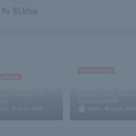
By
RLblog
Erotika Blogok
ka Blogok
Szilvalekvár sütőben
d? Ez a nyári
elkészítve minimális
ezések legnagyobb
erőfeszítéssel? Mutatj
lye
hogyan csináld
dmin
aug 6, 2026
admin
aug 6, 2026