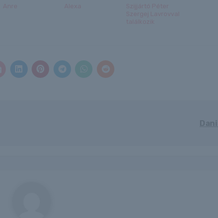
Anre
Alexa
Szijjártó Péter
Szergej Lavrovval
találkozik
Dani