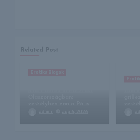
Related Post
Erotika Blogok
Eroti
Elviselhetetlen hőség
miatt adtak ki riasztást
Tudta
Olaszországban:
grill
veszélyben van a Pó is
veszé
admin
aug 6, 2026
a