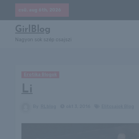
Skip
csü. aug 6th, 2026
to
content
GirlBlog
Nagyon sok szép csajszi
Erotika Blogok
Li
By
RLblog
okt 3, 2016
Elitcsajok Blog