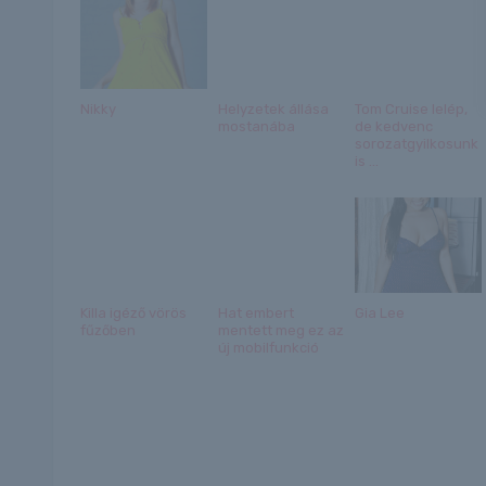
Nikky
Helyzetek állása
Tom Cruise lelép,
mostanába
de kedvenc
sorozatgyilkosunk
is ...
Killa igéző vörös
Hat embert
Gia Lee
fűzőben
mentett meg ez az
új mobilfunkció