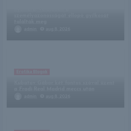
Kempingben bukkantak az eltűnt férfi
nyomára, valójában a
személyazonosságát ellopó gyilkosát
találták meg
admin
aug 8, 2026
Erotika Blogok
Kubatov Gábor két fontos szóval üzent
a Fradi-Real Madrid meccs után
admin
aug 8, 2026