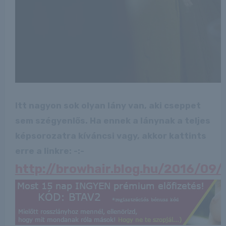
Itt nagyon sok olyan lány van, aki cseppet
sem szégyenlős. Ha ennek a lánynak a teljes
képsorozatra kíváncsi vagy, akkor kattints
erre a linkre: -:-
http://browhair.blog.hu/2016/09