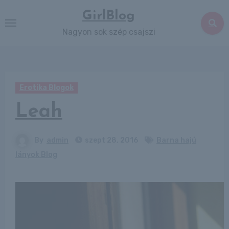
Skip
GirlBlog
to
Nagyon sok szép csajszi
content
Erotika Blogok
Leah
By
admin
szept 28, 2016
Barna hajú
lányok Blog