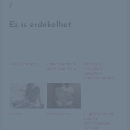
/
Ez is érdekelhet
Betti visszatért!
Exkluzív interjút
Botrány a
adott Kapu Tibor
kiállításon:
megette a
képeket egy diák...
Selena
Kristen Pyles
Megrázó fotókon
a berlini
terrortámadás
utáni pill...