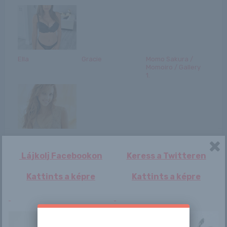
Ella
Gracie
Momo Sakura /
Momoiro / Gallery
1.
Jessica Alba
Feldolgozhatatlan
Amerikában
Robert Redford
folytatódik az
halála: ezek volt...
ádáz csata a vb-
Lájkolj Facebookon
Keress a Twitteren
győzelem...
Kattints a képre
Kattints a képre
Flower
Brandi Love
Luciana