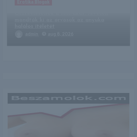
Erotika Blogok
Összecserélték a mintákat, tévesen
mondták ki az orvosok az anyuka
halálos ítéletét
admin
aug 8, 2026