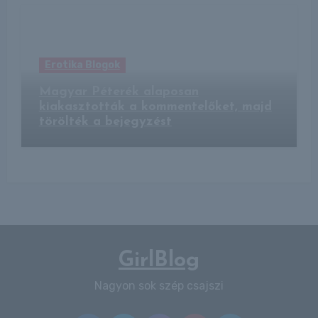
Erotika Blogok
Magyar Péterék alaposan
kiakasztották a kommentelőket, majd
törölték a bejegyzést
GirlBlog
Nagyon sok szép csajszi