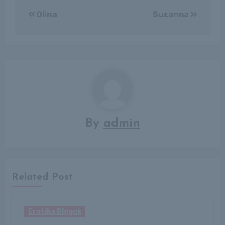
Bejegyzés
Olina
Suzanna
navigáció
By
admin
Related Post
Erotika Blogok