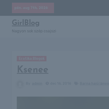
Skip
pén. aug 7th, 2026
to
content
GirlBlog
Nagyon sok szép csajszi
Erotika Blogok
Ksenee
By
admin
dec 16, 2016
Barna hajú lányo