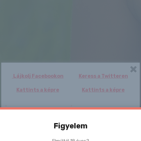
Lájkolj Facebookon
Keress a Twitteren
Kattints a képre
Kattints a képre
Figyelem
Elmúltál 18 éves?