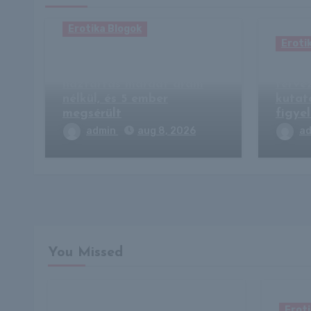
Erotika Blogok
Eroti
Heves tájfun csapott le
Japánban: 14 ezer
Meste
háztartás maradt áram
tervez
nélkül, és 5 ember
kutat
megsérült
figye
admin
aug 8, 2026
a
You Missed
Eroti