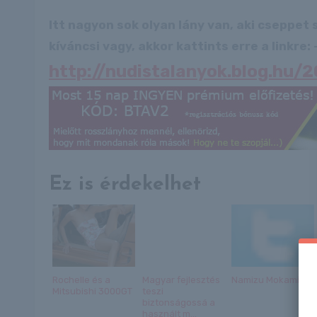
Itt nagyon sok olyan lány van, aki cseppet
kíváncsi vagy, akkor kattints erre a linkre: -
http://nudistalanyok.blog.hu
Ez is érdekelhet
Rochelle és a
Magyar fejlesztés
Namizu Mokamiki
Mitsubishi 3000GT
teszi
biztonságossá a
használt m...