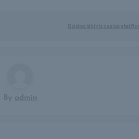
Boldog bikinis csajos stelfi
By
admin