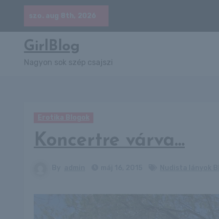
Skip
szo. aug 8th, 2026
to
content
GirlBlog
Nagyon sok szép csajszi
Erotika Blogok
Koncertre várva…
By
admin
máj 16, 2015
Nudista lányok B