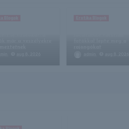
ka Blogok
Erotika Blogok
rséges intelligencia
A világ legszebb
ett új vírusokat, a
focistanője váratlan
ók már a veszélyekre
fotókkal lepte meg a
lmeztetnek
rajongókat
dmin
aug 8, 2026
admin
aug 8, 2026
ka Blogok