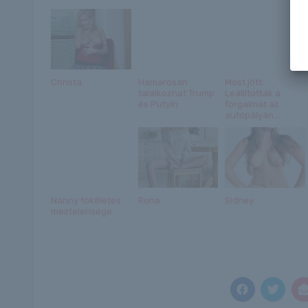
Christa
Hamarosan
Most jött:
találkozhat Trump
Leállították a
és Putyin
forgalmat az
autópályán ...
Nanny tökéletes
Runa
Sidney
meztelensége