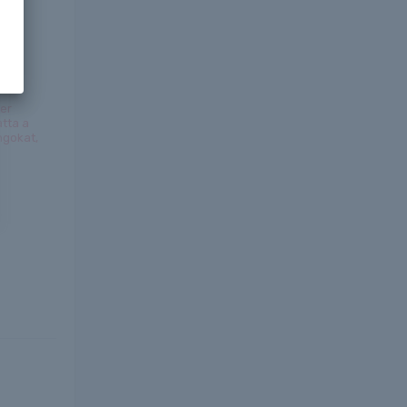
ver
tta a
gokat,