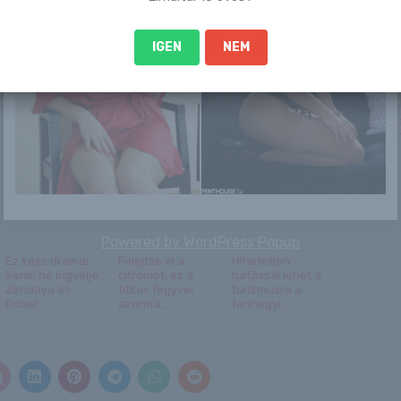
IGEN
NEM
Tóparti szépség
Sandy
Imádok a
Jamie Oli
kanapémon
megkonga
pózolni
vészharan
elege v...
Powered by
WordPress Popup
Ez kész dráma!
Felejtse el a
Hihetetlen
Senki ne irigyelje
citromot, ez a
hatással lehet a
Zendaya és
titkos fegyver
turizmusra a
Rober...
azonna...
ferihegyi...