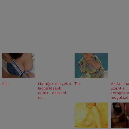
Mila
Mutatjuk, melyek a
Tia
Az Arsena
legtartósabb
üzent a
b
autók – ezekkel
károgókn
ne...
megalázó k