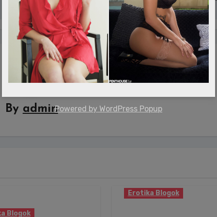
By
admin
Powered by
WordPress Popup
Erotika Blogok
Valóra vált a kísérteti
ka Blogok