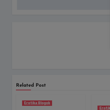
Related Post
Erotika Blogok
Eroti