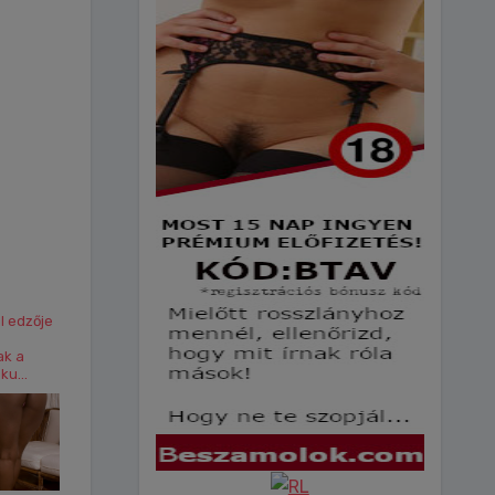
l edzője
ak a
u...