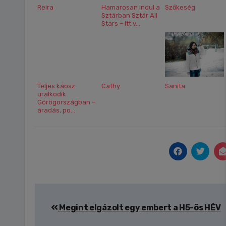
Reira
Hamarosan indul a
Szőkeség
Sztárban Sztár All
Stars – Itt v...
Teljes káosz
Cathy
Sanita
uralkodik
Görögországban –
áradás, po...
Bejegyzés
Megint elgázolt egy embert a H5-ös HÉV
navigáció