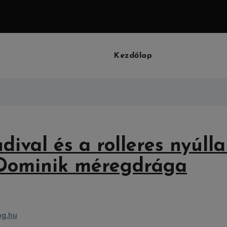
Kezdőlap
ival és a rolleres nyúllal
 Dominik méregdrága
og.hu