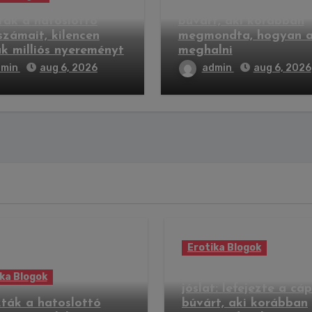
jóslat: lefejezte a cáp
ták a hatoslottó
búvárt, aki korábban
számait, kilencen
megmondta, hogyan a
k milliós nyereményt
meghalni
dmin
aug 6, 2026
admin
aug 6, 2026
Erotika Blogok
Valóra vált a kísértet
ka Blogok
jóslat: lefejezte a cá
ták a hatoslottó
búvárt, aki korábban