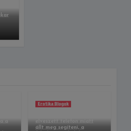
a a
kar
Erotika Blogok
ies
Végzetes jó szándék: egy
pa a
elveszett telefon miatt
állt meg segíteni, a