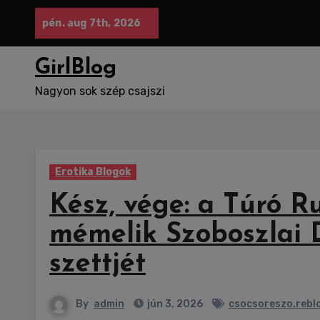
Skip
pén. aug 7th, 2026
to
content
GirlBlog
Nagyon sok szép csajszi
Erotika Blogok
Kész, vége: a Túró Rud
mémelik Szoboszlai
szettjét
By
admin
jún 3, 2026
csocsoreszo.rebl