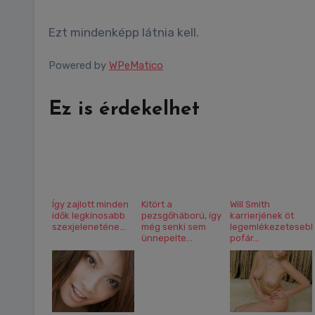
Ezt mindenképp látnia kell.
Powered by
WPeMatico
Ez is érdekelhet
Így zajlott minden
Kitört a
Will Smith
idők legkínosabb
pezsgőháború, így
karrierjének öt
szexjeleneténe...
még senki sem
legemlékezeteseb
ünnepelte...
pofár...