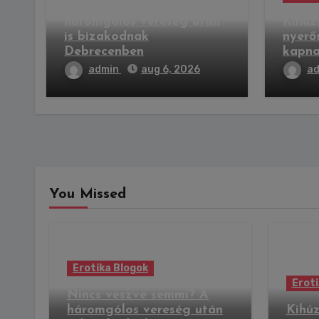
Nincs veszve semmi? A
háromgólos vereség után
Kihúz
is bizakodnak
nyerő
Debrecenben
kapna
admin
aug 6, 2026
a
You Missed
Erotika Blogok
Eroti
Nincs veszve semmi? A
háromgólos vereség után
Kihúz