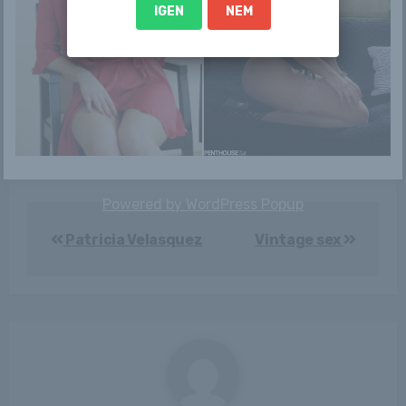
IGEN
NEM
Lezárult a
Molnár Anikó:
doppingbotrány:
„Tragédia felé
vb-ezüstérmet
tartunk! Ébrednie
kap a mag...
kel...
Powered by
WordPress Popup
Bejegyzés
Patricia Velasquez
Vintage sex
navigáció