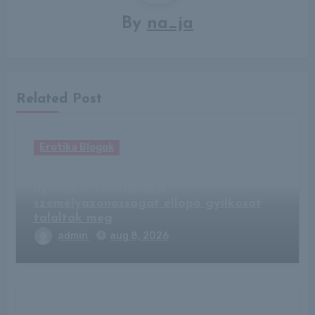
By
na_ja
Related Post
Erotika Blogok
Kempingben bukkantak az eltűnt férfi
nyomára, valójában a
személyazonosságát ellopó gyilkosát
találták meg
admin
aug 8, 2026