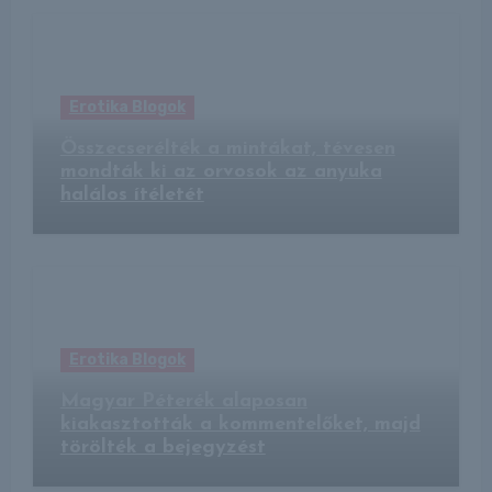
Erotika Blogok
Összecserélték a mintákat, tévesen
mondták ki az orvosok az anyuka
halálos ítéletét
Erotika Blogok
Magyar Péterék alaposan
kiakasztották a kommentelőket, majd
törölték a bejegyzést