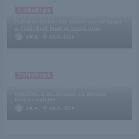
Erotika Blogok
Kubatov Gábor két fontos szóval üzent
a Fradi-Real Madrid meccs után
admin
aug 8, 2026
Erotika Blogok
Összecserélték a mintákat, tévesen
mondták ki az orvosok az anyuka
halálos ítéletét
admin
aug 8, 2026