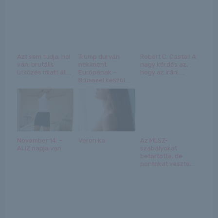
Azt sem tudja, hol
Trump durván
Robert C. Castel: A
van: brutális
nekiment
nagy kérdés az,
ütközés miatt áll...
Európának –
hogy az iráni ...
Brüsszel készül ...
November 14. –
Veronika
Az MLSZ-
ALIZ napja van
szabályokat
betartotta, de
pontokat veszte...