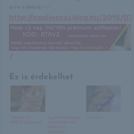
erre a linkre: -:-
http://napijocsaj.blog.hu/2015/0
/
Ez is érdekelhet
Január 23. –
Egyre több dolog
Csücsöri
EMESE napja van
derül ki Marcus
Rashford
Barcelon...