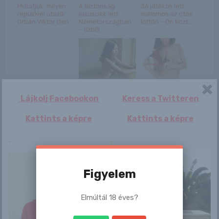
Mutatjuk, milyen
A biztonság
36 játékos lett
repülővel utazik
luxuscikk lett
milliomos az ötös
Orbán Viktor Don...
Németországban
lottón – Ön közt...
– tízből...
Esti programhoz
蔻蔻 Koukou
Isabella Chrystin
Lájkolj Facebookon
Keress a Twitteren
öltözve
Kattints a képre
Kattints a képre
Az ember, aki ott
Berenice (utolsó
Daisy A
sem volt: Magyar
posztom)
Figyelem
Péter saját érd...
Elmúltál 18 éves?