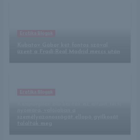
Erotika Blogok
Kubatov Gábor két fontos szóval
üzent a Fradi-Real Madrid meccs után
Erotika Blogok
Kempingben bukkantak az eltűnt férfi
nyomára, valójában a
személyazonosságát ellopó gyilkosát
találták meg