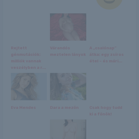
Rejtett
Várandós
A „csalónap”
génmutációk:
meztelen lányok
átka: egy zsíros
milliók vannak
étel – és mári...
veszélyben a r...
Eva Mendes
Dara a mezőn
Csak hogy tudd
ki a főnök!