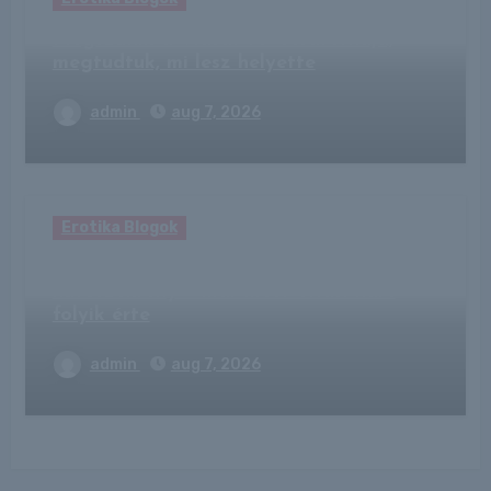
Megszűnik a Viasat tévécsatornája,
megtudtuk, mi lesz helyette
admin
aug 7, 2026
Erotika Blogok
Itt az embereknek készült japán
hűtőszekrény – már most óriási harc
folyik érte
admin
aug 7, 2026