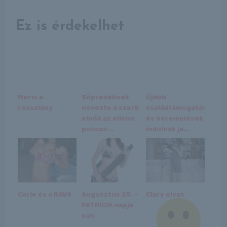
Ez is érdekelhet
Merci a
Söpredéknek
Újabb
rosszlány
nevezte a szerb
családtámogatások
elnök az ellene
és béremelések
puccso...
indulnak ja...
Carie és a RAV4
Augusztus 25. –
Clary olvas
PATRÍCIA napja
van