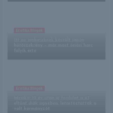
Erotika Blogok
Itt az embereknek készült japán
hűtőszekrény – már most óriási harc
folyik érte
Erotika Blogok
Mexikó: 12 év után új fordulat a 43
eltűnt diák ügyében, letartóztatták a
volt kormányzót