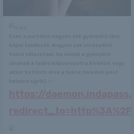
Ezen a portálon nagyon sok gyönyörű lány
képei található. Nagyon sok sorozatból
tudsz választani. Ha ennek a gyönyörű
lánynak a teljes képsorozatra kíváncsi vagy
akkor kattints erre a linkre: (eredeti post
helyére ugrik) -:-
https://daemon.indapass
redirect_to=http%3A%2F