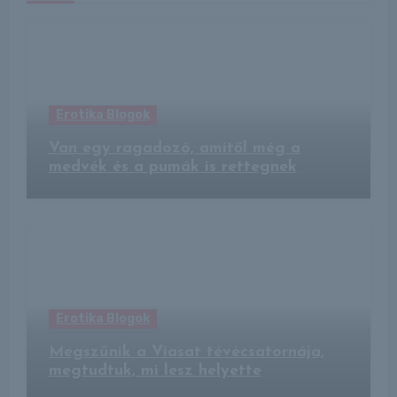
Erotika Blogok
Van egy ragadozó, amitől még a
medvék és a pumák is rettegnek
Erotika Blogok
Megszűnik a Viasat tévécsatornája,
megtudtuk, mi lesz helyette