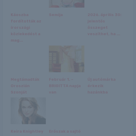
Káoszba
Semija
2026. április 30:
fordították az
jelentős
írországi
összeget
közlekedést a
veszíthet, ha ...
mag...
Megtámadták
Február 1. –
Új autómárka
Oroszlán
BRIGITTA napja
érkezik
Szonját
van
hazánkba
Keira Knightley
Erőszak a sajtó