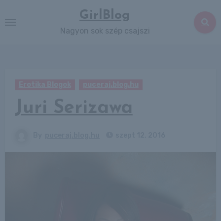
Skip
GirlBlog
to
Nagyon sok szép csajszi
content
Erotika Blogok
puceraj.blog.hu
Juri Serizawa
By
puceraj.blog.hu
szept 12, 2016