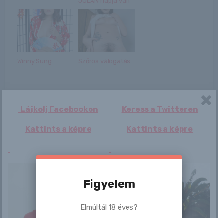
JOLÁN napja van
Winny Sung
Szőrös válogatás
Lájkolj Facebookon
Keress a Twitteren
Kattints a képre
Kattints a képre
Bejegyzés
Anabel
Karissa
navigáció
Figyelem
Elmúltál 18 éves?