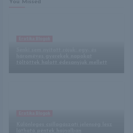
You Missed
Erotika Blogok
Senki sem nyitott rájuk: egy- és
hároméves gyerekek napokat
töltöttek halott édesanyjuk mellett
Erotika Blogok
Különleges csillagászati jelenség lesz
látható péntek hajnalban