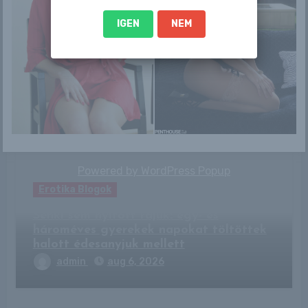
IGEN
NEM
By
admin
Related Post
Powered by
WordPress Popup
Erotika Blogok
Senki sem nyitott rájuk: egy- és
hároméves gyerekek napokat töltöttek
halott édesanyjuk mellett
admin
aug 6, 2026