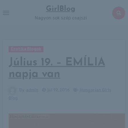
Skip
GirlBlog
to
Nagyon sok szép csajszi
content
Erotika Blogok
Július 19. – EMÍLIA
napja van
By
admin
júl 19, 2016
Hungarian Girls
Blog