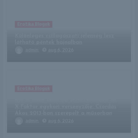
Erotika Blogok
Különleges csillagászati jelenség lesz
látható péntek hajnalban
admin
aug 6, 2026
Erotika Blogok
Így él most kislánya elvesztése óta az
X-Faktor egykori versenyzője: Csordás
Ákos 2013-ban szerepelt a műsorban
admin
aug 6, 2026