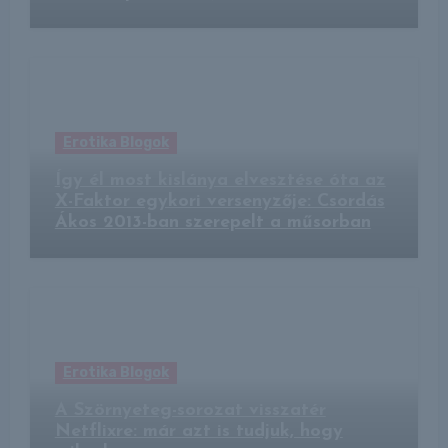
Erotika Blogok
Így él most kislánya elvesztése óta az
X-Faktor egykori versenyzője: Csordás
Ákos 2013-ban szerepelt a műsorban
Erotika Blogok
A Szörnyeteg-sorozat visszatér
Netflixre: már azt is tudjuk, hogy