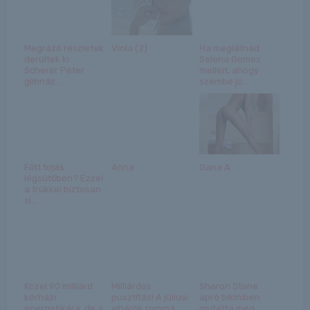
Megrázó részletek
Viola (2)
Ha meglátnád
derültek ki
Selena Gomez
Scherer Péter
melleit, ahogy
gimnáz...
szembe jö...
Főtt tojás
Anna
Gana A
légsütőben? Ezzel
a trükkel biztosan
si...
Közel 90 milliárd
Milliárdos
Sharon Stone
kórházi
pusztítás! A júliusi
apró bikiniben
energetikára, de a
viharok rommá
mutatta meg