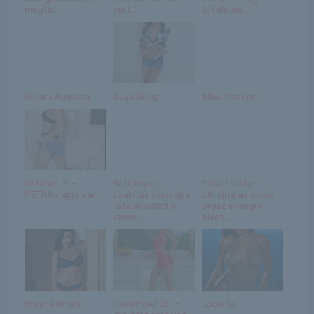
megta...
vert...
tökéletes ...
Hikaru Aoyama
Saya Song
Alise Moreno
Október 2. –
Botrányos
Orbán Viktor:
PETRA napja van
szakítás után újra
Ukrajna az olcsó
rátalálhatott a
orosz energia
szere...
elvét...
Bunnie Brook
November 20. –
Luciana