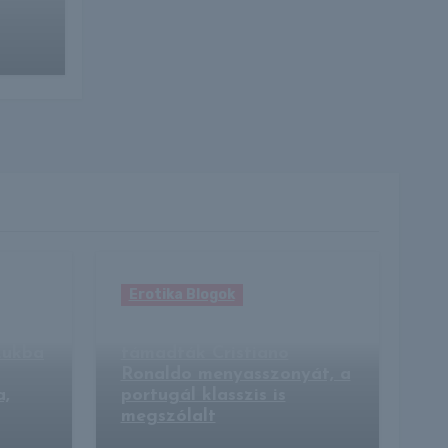
Erotika Blogok
Bikinis fotói miatt
zukba
támadták Cristiano
Ronaldo menyasszonyát, a
a,
portugál klasszis is
megszólalt