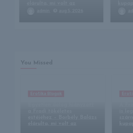
elárulta, mi volt az
kupa
admin
aug 5, 2026
a
You Missed
Erotika Blogok
Eroti
Egyetlen dolog hiányzott
A Fra
a Fradi tökéletes
is le
estéjéhez – Borbély Balázs
szárn
elárulta, mi volt az
kupa