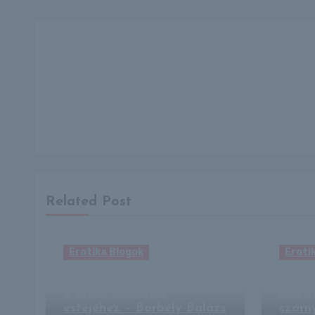
Related Post
Erotika Blogok
Eroti
Egyetlen dolog hiányzott
A Fra
a Fradi tökéletes
is le
estéjéhez – Borbély Balázs
szárn