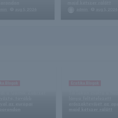
porondon
majd kétszer rálőtt
dmin
aug 5, 2026
admin
aug 5, 2026
ka Blogok
Erotika Blogok
di a Górnik Zabrzét
TikTokon csalta a há
győzte, tovább
lánya feltételezett
yal az európai
erőszaktevőjét az ap
porondon
majd kétszer rálőtt