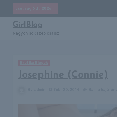
Skip
csü. aug 6th, 2026
to
content
GirlBlog
Nagyon sok szép csajszi
Erotika Blogok
Josephine (Connie)
By
admin
febr 20, 2014
Barna hajú lán