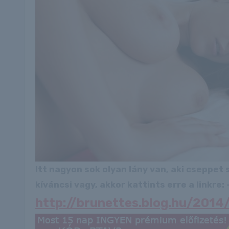
Itt nagyon sok olyan lány van, aki cseppet
kíváncsi vagy, akkor kattints erre a linkre: -
http://brunettes.blog.hu/201