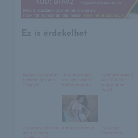
Ez is érdekelhet
Magyar válogatott
„A szürke hölgy
Gyomorrontásod
focistát igazolt a
szelleme kísérti” –
van? Ezt edd,
Diósgyőr
hátborzongató ...
hogy jobban
legyél
Öntudatra ébred a
Anna Grigorenko
Evil Angel
mesterséges
Testbericht
intelligencia?