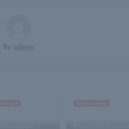
By
admin
ka Blogok
Erotika Blogok
di a Górnik Zabrzét
TikTokon csalta a há
győzte, tovább
lánya feltételezett
yal az európai
erőszaktevőjét az apa