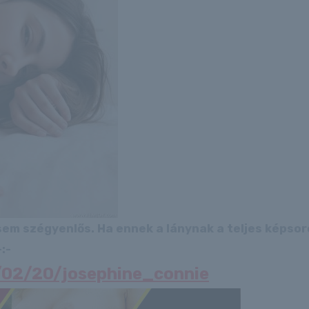
 sem szégyenlős. Ha ennek a lánynak a teljes képso
:-
4/02/20/josephine_connie