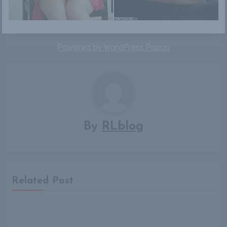
Bejegyzés
Keri
Milla
navigáció
Powered by
WordPress Popup
By
RLblog
Related Post