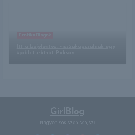
Erotika Blogok
Itt a bejelentés: visszakapcsolnak egy
újabb turbinát Pakson
GirlBlog
Nagyon sok szép csajszi