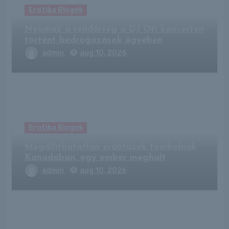
Erotika Blogok
Nyomoz a rendőrség a DJ Oti koncerten
történt bedrogozások ügyében
admin
aug 10, 2026
Erotika Blogok
Megállíthatatlan erdőtüzek tombolnak
Kanadában, egy ember meghalt
admin
aug 10, 2026