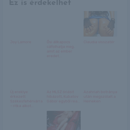
Ez is érdekelhet
Joy Lamore
Ősi állkapocs
Claudia visszatér
cáfolhatja meg,
amit az ember
eredet...
Új ereklye
Az MLSZ óriásit
Azahriah botránya
érkezett
hibázott, Kubatov
után megszólalt a
Székesfehérvárra
Gábor egyből rea...
Heineken
– ritka alkot...