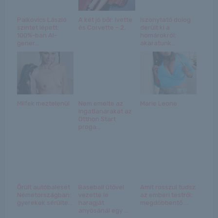
Palkovics László
A két jó bőr: Ivette
Iszonytató dolog
szintet lépett:
és Corvette – 2.
derült ki a
100%-ban AI-
homárokról;
gener...
akaratunk...
Milfek meztelenül
Nem emelte az
Marie Leone
ingatlanárakat az
Otthon Start
proga...
Őrült autóbaleset
Baseball ütővel
Amit rosszul tudsz
Németországban:
vezette le
az emberi testről:
gyerekek sérülte...
haragját
megdöbbentő ...
anyósánál egy ...