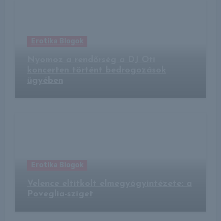
Erotika Blogok
Nyomoz a rendőrség a DJ Oti
koncerten történt bedrogozások
ügyében
Erotika Blogok
Velence eltitkolt elmegyógyintézete: a
Poveglia-sziget