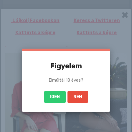
Lájkolj Facebookon
Keress a Twitteren
Döntött a
Hatalmas a dugó
Victoria Daniels
Kattints a képre
Kattints a képre
kormány: 20 tonna
az M1-esen:
fölött csak
kamionbaleset
autópályán...
miatt ál...
Figyelem
Elmúltál 18 éves?
Varázslatos
Maria Espen
szépségű Nana
IGEN
NEM