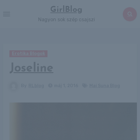
Skip
GirlBlog
to
Nagyon sok szép csajszi
content
Erotika Blogok
Joseline
By
RLblog
máj 1, 2016
Mai Suna Blog