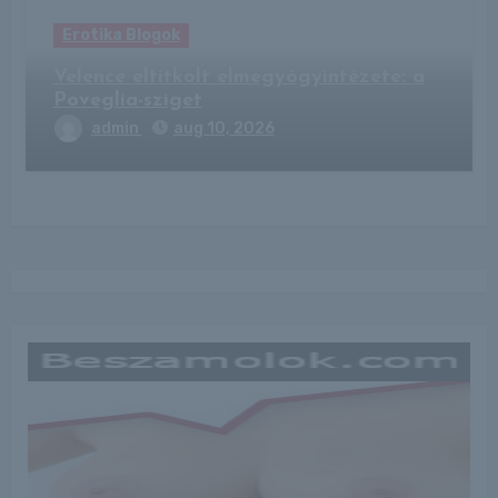
Erotika Blogok
Velence eltitkolt elmegyógyintézete: a
Poveglia-sziget
admin
aug 10, 2026