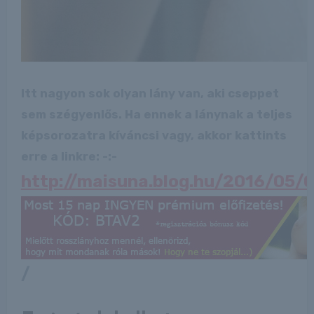
Itt nagyon sok olyan lány van, aki cseppet
sem szégyenlős. Ha ennek a lánynak a teljes
képsorozatra kíváncsi vagy, akkor kattints
erre a linkre: -:-
http://maisuna.blog.hu/2016/05/0
/