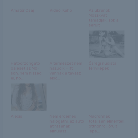
Amatőr Csaj
Videó: Kaho
Az ukránok
Moszkvát
támadják, sok a
sérült
Hátborzongató
A természet nem
Ősrégi nudista
baleset az M0-
hazudik – itt
fényképek
son: nem hiszed
vannak a tavasz
el, ho...
első...
Alexis
Nem érdemes
Macronnak
halogatni: az autó
totálisan elmentek
átírásának
otthonról: őrült
elmulasz...
lépé...