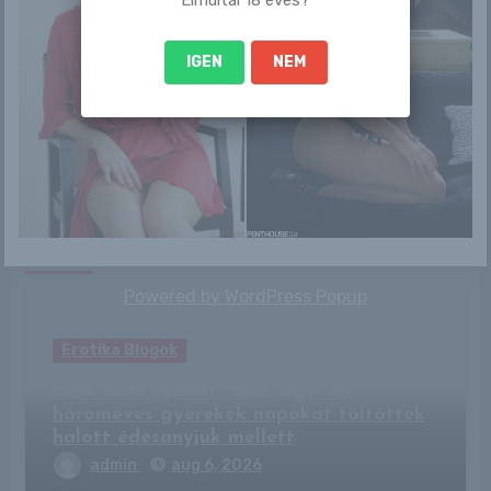
IGEN
NEM
By
Pinkfuga
Related Post
Powered by
WordPress Popup
Erotika Blogok
Senki sem nyitott rájuk: egy- és
hároméves gyerekek napokat töltöttek
halott édesanyjuk mellett
admin
aug 6, 2026