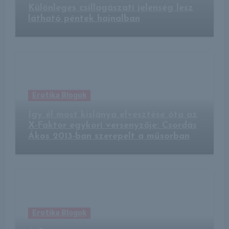
Különleges csillagászati jelenség lesz
látható péntek hajnalban
Erotika Blogok
Így él most kislánya elvesztése óta az
X-Faktor egykori versenyzője: Csordás
Ákos 2013-ban szerepelt a műsorban
Erotika Blogok