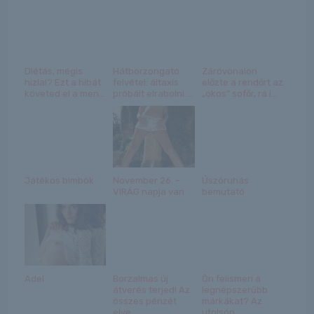
Diétás, mégis
Hátborzongató
Záróvonalon
hizlal? Ezt a hibát
felvétel: áltaxis
előzte a rendőrt az
követed el a men...
próbált elrabolni ...
„okos” sofőr, rá i...
Játékos bimbók
November 26. –
Úszóruhás
VIRÁG napja van
bemutató
Adel
Borzalmas új
Ön felismeri a
átverés terjed! Az
legnépszerűbb
összes pénzét
márkákat? Az
elve...
utolsón ...