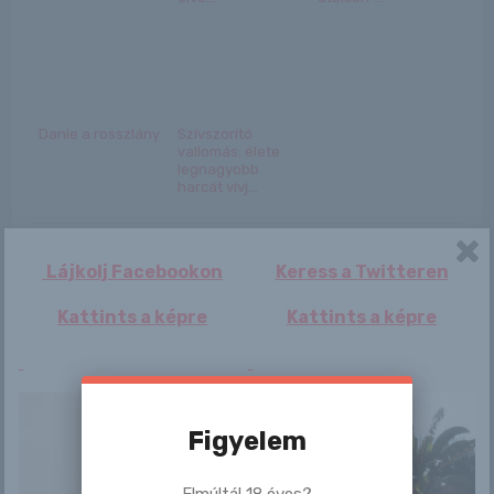
Danie a rosszlány
Szívszorító
vallomás: élete
legnagyobb
harcát vívj...
Lájkolj Facebookon
Keress a Twitteren
Kattints a képre
Kattints a képre
Bejegyzés
Maisie Cousins
Anna
navigáció
Figyelem
Elmúltál 18 éves?