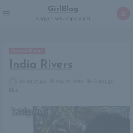
Skip
GirlBlog
to
Nagyon sok szép csajszi
content
Erotika Blogok
India Rivers
By
Pinkfuga
febr 11, 2016
Pinkfuga
Blog