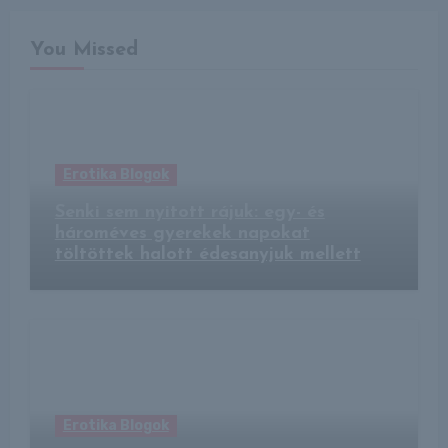
You Missed
Erotika Blogok
Senki sem nyitott rájuk: egy- és
hároméves gyerekek napokat
töltöttek halott édesanyjuk mellett
Erotika Blogok