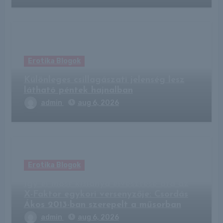
Erotika Blogok
Különleges csillagászati jelenség lesz
látható péntek hajnalban
admin
aug 6, 2026
Erotika Blogok
Így él most kislánya elvesztése óta az
X-Faktor egykori versenyzője: Csordás
Ákos 2013-ban szerepelt a műsorban
admin
aug 6, 2026