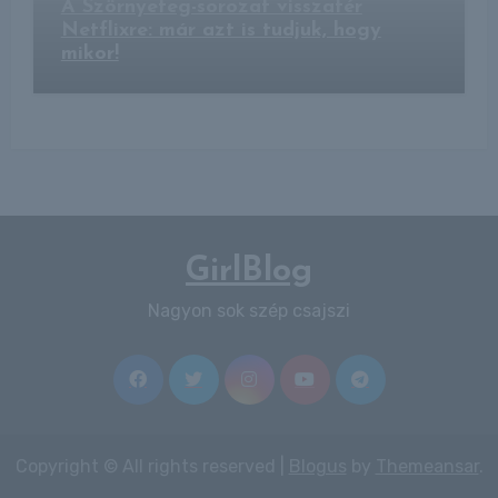
A Szörnyeteg-sorozat visszatér
Netflixre: már azt is tudjuk, hogy
mikor!
GirlBlog
Nagyon sok szép csajszi
Copyright © All rights reserved
|
Blogus
by
Themeansar
.