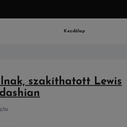
Kezdőlap
lnak, szakíthatott Lewis
rdashian
g.hu