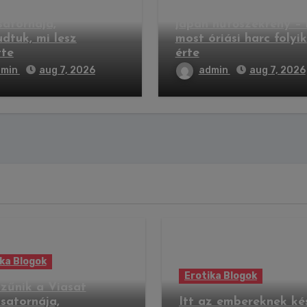
űnik a Viasat
Itt az embereknek kés
satornája,
japán hűtőszekrény –
dtuk, mi lesz
most óriási harc folyik
tte
érte
dmin
aug 7, 2026
admin
aug 7, 2026
ka Blogok
Erotika Blogok
zűnik a Viasat
satornája,
Itt az embereknek ké