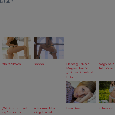
olatuk?
Mia Malkova
Sasha
Herceg Erika a
Nagy beje
Megasztárról:
tett Zelen
„Idén is láthatnak
ma...
„Orbán öt golyót
A Forma-1-be
Lisa Dawn
Edessa G
kap” – újabb
vágyik a rali