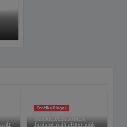
zült
 már
Erotika Blogok
Mexikó: 12 év után új
szült
fordulat a 43 eltűnt diák