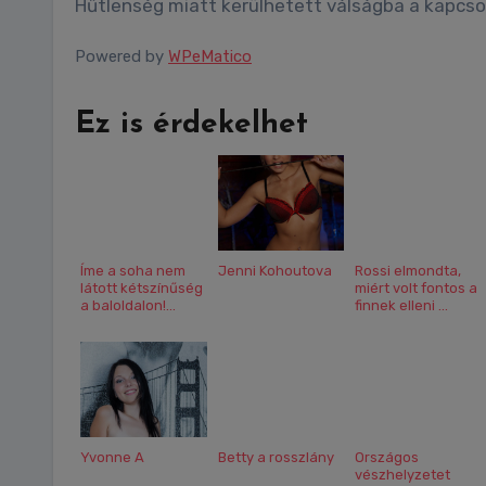
Hűtlenség miatt kerülhetett válságba a kapcs
Powered by
WPeMatico
Ez is érdekelhet
Íme a soha nem
Jenni Kohoutova
Rossi elmondta,
látott kétszínűség
miért volt fontos a
a baloldalon!...
finnek elleni ...
Yvonne A
Betty a rosszlány
Országos
vészhelyzetet