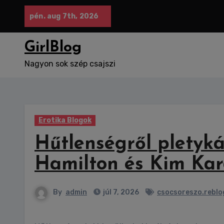
Skip
pén. aug 7th, 2026
to
content
GirlBlog
Nagyon sok szép csajszi
Erotika Blogok
Hűtlenségről pletyká
Hamilton és Kim Ka
By
admin
júl 7, 2026
csocsoreszo.reblo