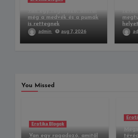
Megsz
Van egy ragadozó, amitől
tévéc
még a medvék és a pumák
megtu
is rettegnek
helye
admin
aug 7, 2026
a
You Missed
Eroti
Erotika Blogok
Megs
Van egy ragadozó, amitől
tévéc