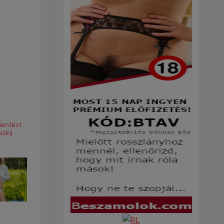
lentést
szkij