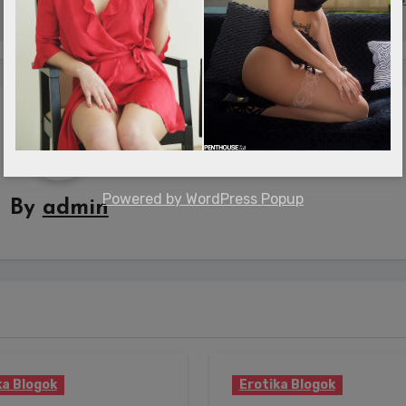
Powered by
WordPress Popup
By
admin
ka Blogok
Erotika Blogok