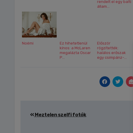
rendelt el egy balti
állam...
Noémi
Ez hihetetlenül
Először
kínos: a McLaren
rögzítették:
megalázta Oscar
halálos erőszak
P...
egy csimpánz-...
Bejegyzés
Meztelen szelfi fotók
navigáció