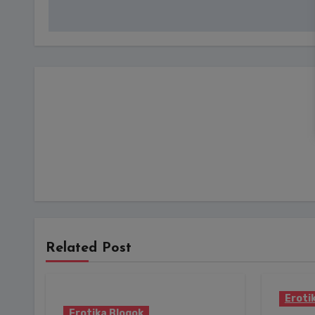
Related Post
Eroti
Erotika Blogok