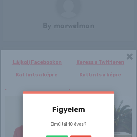
By
marwelman
Related Post
Lájkolj Facebookon
Keress a Twitteren
Kattints a képre
Kattints a képre
Erotika Blogok
Szervdonorja öccséhez megy feleségül
Figyelem
egy nő
admin
aug 9, 2026
Elmúltál 18 éves?