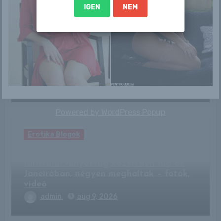
IGEN
NEM
Erotika Blogok
Visszatérhet a Baywatch egyik legendás
sztárja
admin
aug 9, 2026
Powered by
WordPress Popup
Erotika Blogok
Lezuhant egy városnéző helikopter egy
turistalátványosság közelében Rio de
Janeiróban, négyen meghaltak – fotók,
videó
admin
aug 9, 2026