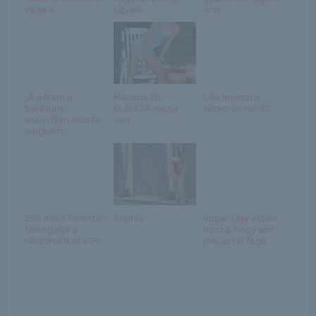
vége a...
ügyele...
arat...
„A párom a
Március 20. –
Lilla leveszi a
barátunk
KLAUDIA napja
tűzvörös ruhát
esküvőjén akarta
van
megkérn...
250 millió forinttal
Sophie
Vogel: Úgy álltam
támogatja a
hozzá, hogy ami
rászorulókat a Pr...
jön, azt ki fogo...