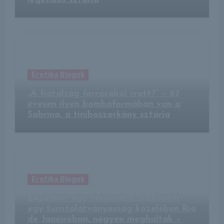
Erotika Blogok
„A fiatalság forrásából ivott?” – 67
évesen ilyen bombaformában van a
Sabrina, a tiniboszorkány sztárja
Erotika Blogok
Lezuhant egy városnéző helikopter
egy turistalátványosság közelében Rio
de Janeiróban, négyen meghaltak –