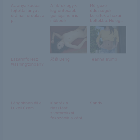
Az anya kádba
A TikTok egyik
Mérgező
fojtotta lányát:
legfontosabb
édességek
drámai fordulat a
gombja nem is
kerültek a hazai
p...
működik ...
boltokba. Ne eg...
Lázárinfó lesz
邓森 Deng
Teanna Trump
Washingtonban?
Lángokban áll a
Kiadták a
Sandy
Lukoil üzem
riasztást:
zivatarokkal
fokozódik a káni...