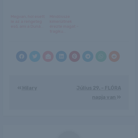
Megvan, hol esett
Mindössze
le az a rengeteg
kimerültnek
eső, ami a Duná...
érezte magát –
tragiku...
Bejegyzés
Hilary
Július 29. – FLÓRA
navigáció
napja van