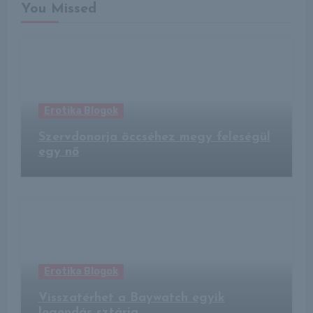
You Missed
Erotika Blogok
Szervdonorja öccséhez megy feleségül
egy nő
Erotika Blogok
Visszatérhet a Baywatch egyik
legendás sztárja