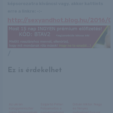
képsorozatra kíváncsi vagy, akkor kattints
erre a linkre: -:-
http://sexyandhot.blog.hu/2016/
/
Ez is érdekelhet
Az ukrán
Szijjártó Péter:
Orbán Viktor: Nagy
külügyminiszter
Folyamatos a
és fényes
hálás Brüsszelnek:
nagykövetségi
győzelmet fogunk