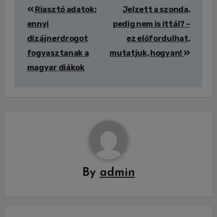
Riasztó adatok:
Jelzett a szonda,
navigáció
ennyi
pedig nem is ittál? –
dizájnerdrogot
ez előfordulhat,
fogyasztanak a
mutatjuk, hogyan!
magyar diákok
By
admin