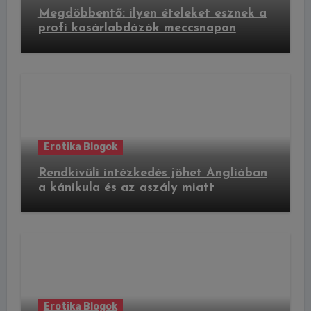
Megdöbbentő: ilyen ételeket esznek a
profi kosárlabdázók meccsnapon
Erotika Blogok
Rendkívüli intézkedés jöhet Angliában
a kánikula és az aszály miatt
Erotika Blogok