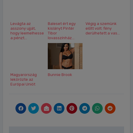
Levágta az
Baleset ért egy
Végig a szemünk
asszony ujját,
kislányt Pintér
előtt volt: fény
hogy leemelhesse
Tibor
derülhetett a vas...
a pénzt...
lovasszínház...
Magyarország
Bunnie Brook
lekörözte az
Európai Uniót
Bejegyzés