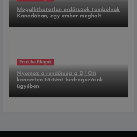
Megállíthatatlan erdőtüzek tombolnak
Kanadában, egy ember meghalt
Erotika Blogok
Nyomoz a rendőrség a DJ Oti
koncerten történt bedrogozások
ügyében