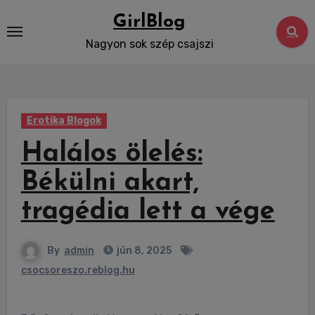
Skip
GirlBlog
to
Nagyon sok szép csajszi
content
Erotika Blogok
Halálos ölelés:
Békülni akart,
tragédia lett a vége
By
admin
jún 8, 2025
csocsoreszo.reblog.hu