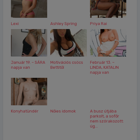
Lexi
Ashley Spring
Priya Rai
Január 19. – SÁRA
Motivációs csöcs
Február 13. –
napja van
Bettitől
LINDA, KATALIN
napja van
Konyhatündér
Nőies idomok
A busz útjába
parkolt, a sofőr
nem szórakozott:
úg...