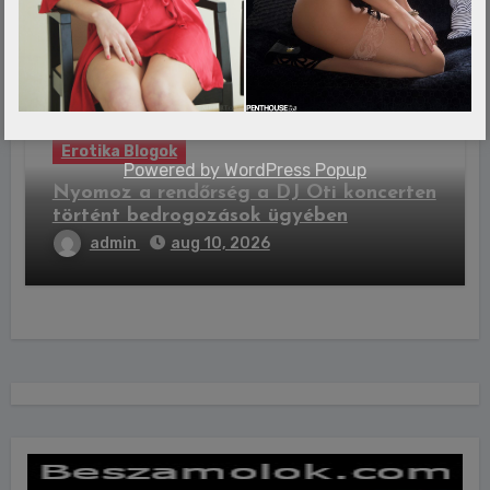
Erotika Blogok
Powered by
WordPress Popup
Nyomoz a rendőrség a DJ Oti koncerten
történt bedrogozások ügyében
admin
aug 10, 2026