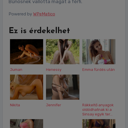
Bűnösnek vallotta magát a férfi.
Powered by
WPeMatico
Ez is érdekelhet
Juman
Henessy
Emma fürdés után
Nikita
Jennifer
Rákkeltő anyagok
oldódhatnak ki a
Sinsay egyik ter...