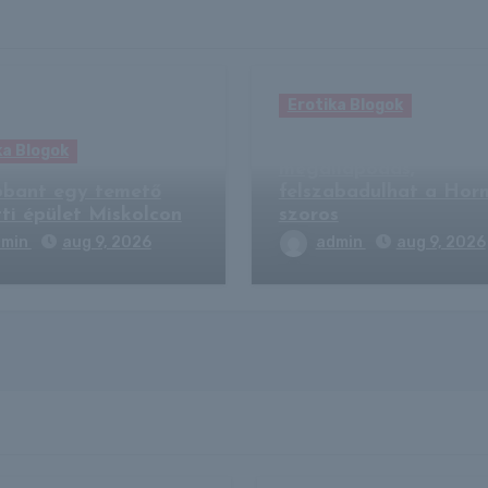
Erotika Blogok
Irán szerint közel a
ka Blogok
megállapodás,
bbant egy temető
felszabadulhat a Hor
tti épület Miskolcon
szoros
dmin
aug 9, 2026
admin
aug 9, 2026