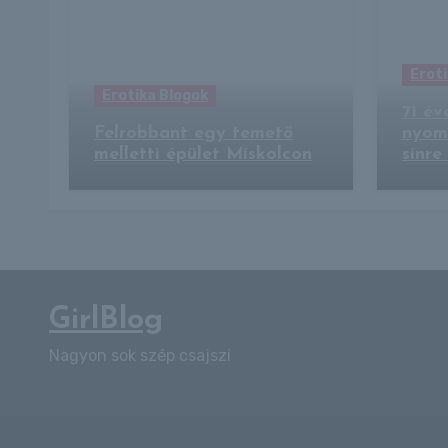
Eroti
Erotika Blogok
71 év
Felrobbant egy temető
nyomo
melletti épület Miskolcon
sínre
GirlBlog
Nagyon sok szép csajszi