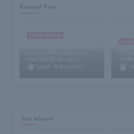
Related Post
Erotika Blogok
Eroti
71 éves lett Laár András: a
nyomor után végre újra
Felro
sínre került az élete
melle
admin
aug 9, 2026
a
You Missed