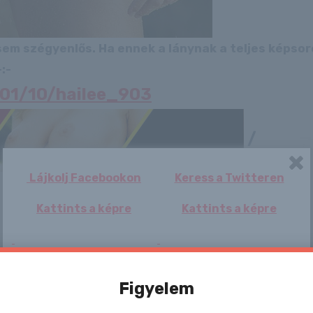
 sem szégyenlős. Ha ennek a lánynak a teljes képso
:-
6/01/10/hailee_903
/
Lájkolj Facebookon
Keress a Twitteren
Kattints a képre
Kattints a képre
Figyelem
Angelina angyali
Sisi-Katja a
Iveta
Szívszagg
didkói
rosszlányok
látványt n