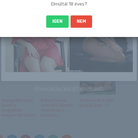
Elmúltál 18 éves?
Szilágyi Ti
...
IGEN
NEM
Kat
Messi nélkül tette
Orbán Viktor egy
Yuria Sato
tönkre az Inter
különleges
Special
Miami
videófelvételt tett
Lewandows...
kö...
Powered by
WordPress Popup
Elengedte társa
A Manchester
Madison és a zöld
kezét a
Unitedről álmodó
postás autó – 1.
levegőben,
focistának a
magyar vb-ezüst...
péniszm...