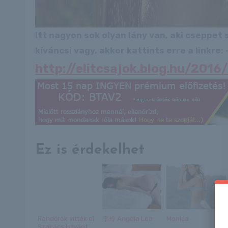
Itt nagyon sok olyan lány van, aki cseppet
kíváncsi vagy, akkor kattints erre a linkre: -
http://elitcsajok.blog.hu/201
Ez is érdekelhet
Rendőrök vitték el
李玲 Angela Lee
Monica
Szakács Istvánt