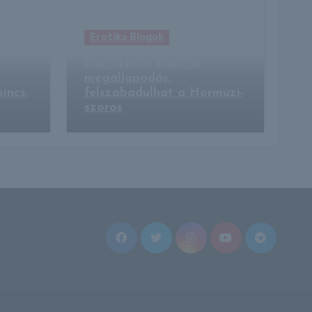
Erotika Blogok
még
Irán szerint közel a
megállapodás,
incs,
felszabadulhat a Hormuzi-
szoros