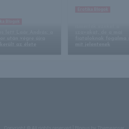
Erotika Blogok
Kvíz: nagymamáink 
ka Blogok
ismerték ezeket a
es lett Laár András: a
szavakat, de a mai
r után végre újra
fiataloknak fogalma s
 került az élete
mit jelentenek
Copyright © All rights reserved
|
Blogus
by
Themeansar
.