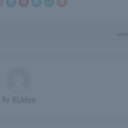
Lan
By
RLblog