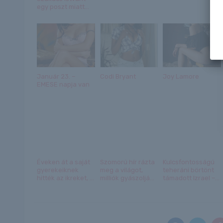
egy poszt miatt...
Január 23. –
Codi Bryant
Joy Lamore
EMESE napja van
Éveken át a saját
Szomorú hír rázta
Kulcsfontosságú
gyerekeiknek
meg a világot,
teheráni börtönt
hitték az ikreket, ...
milliók gyászoljá...
támadott Izrael –...