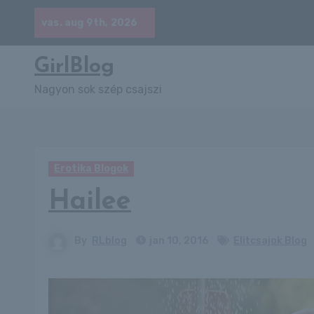
Skip
vas. aug 9th, 2026
to
content
GirlBlog
Nagyon sok szép csajszi
Erotika Blogok
Hailee
By
RLblog
jan 10, 2016
Elitcsajok Blog