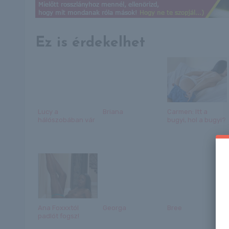
Ez is érdekelhet
Lucy a
Briana
Carmen: Itt a
hálószobában vár
bugyi, hol a bugyi?
Ana Foxxxtól
Georga
Bree
padlót fogsz!