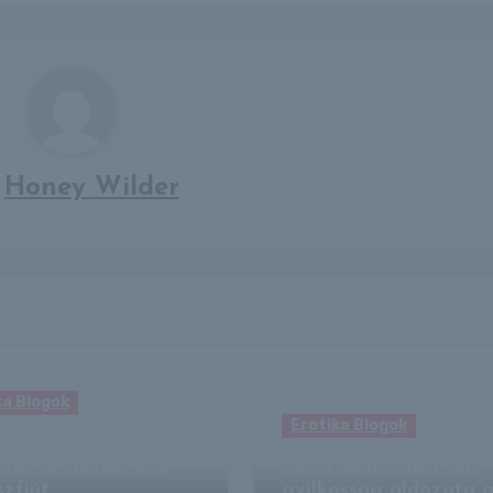
y
Honey Wilder
ka Blogok
Erotika Blogok
lió embert sodort
lybe a TikTok, egy
Az otthona előtt lett
zfiút
gyilkosság áldozata 