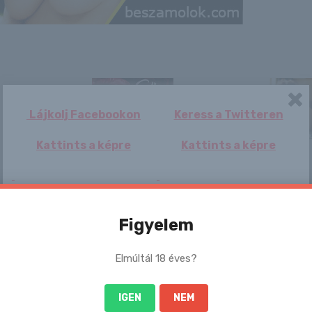
Lájkolj Facebookon
Keress a Twitteren
Kattints a képre
Kattints a képre
Vörös kód lépett
Harapnivaló
Dr. Katona
Katalin
életbe az egész
körtemellek: Gail
Szandra
országban –
McKenna
gyermeke
mutat...
helyzetéről vallott:
&...
Figyelem
Elmúltál 18 éves?
Helene
Sophie
Bírság jöhet a kint
MILF és a
hagyott
7-es
IGEN
NEM
szemeteskukák