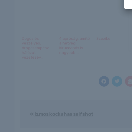
Dögös és
4 apróság, amitől
Szexike
veszélyes:
a hétvégi
drogcsempész
kiruccanás is
hálózat
nagyobb ...
vezetésév...
Bejegyzés
Izmos kockahas selfshot
navigáció