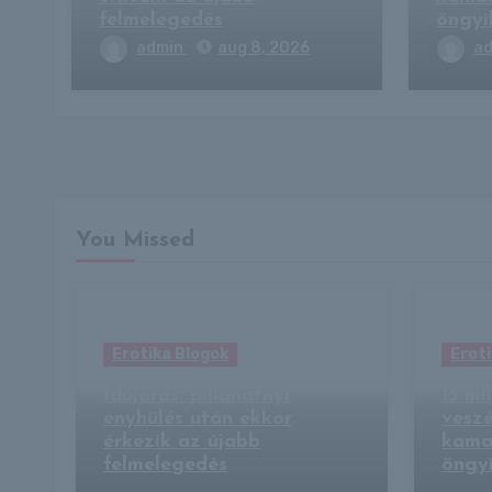
felmelegedés
öngyi
admin
aug 8, 2026
a
You Missed
Erotika Blogok
Eroti
Időjárás: pillanatnyi
15 mi
enyhülés után ekkor
veszé
érkezik az újabb
kama
felmelegedés
öngy