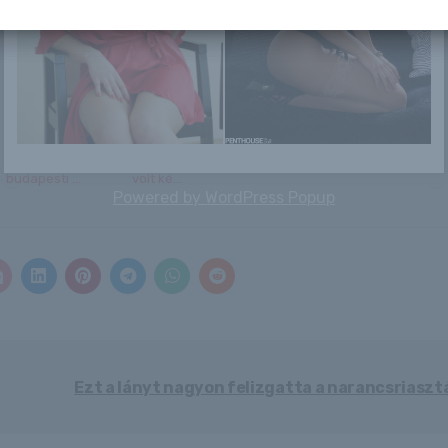
miatt...
L.L. Junior nagy
Büntetőfékezéssel
Izzadnak a lányok
felfordulást
provokált
az öltözőben
okozott a
ütközést, majd
budapesti ...
volt ké...
Powered by
WordPress Popup
Ezt a lányt nagyon felizgatta a narancsriaszt