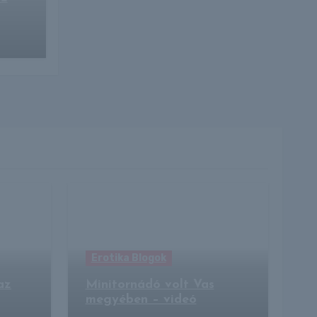
Erotika Blogok
az
Minitornádó volt Vas
megyében – videó