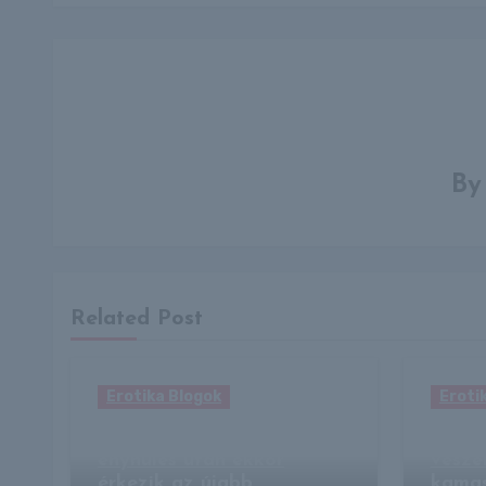
B
Related Post
Erotika Blogok
Eroti
Időjárás: pillanatnyi
15 mil
enyhülés után ekkor
veszé
érkezik az újabb
kamas