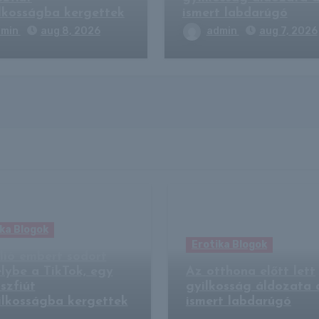
lkosságba kergettek
ismert labdarúgó
dmin
aug 8, 2026
admin
aug 7, 2026
ka Blogok
Erotika Blogok
llió embert sodort
lybe a TikTok, egy
Az otthona előtt lett
szfiút
gyilkosság áldozata 
ilkosságba kergettek
ismert labdarúgó