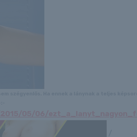
 sem szégyenlős. Ha ennek a lánynak a teljes képso
:-
u/2015/05/06/ezt_a_lanyt_nagyon_f
/