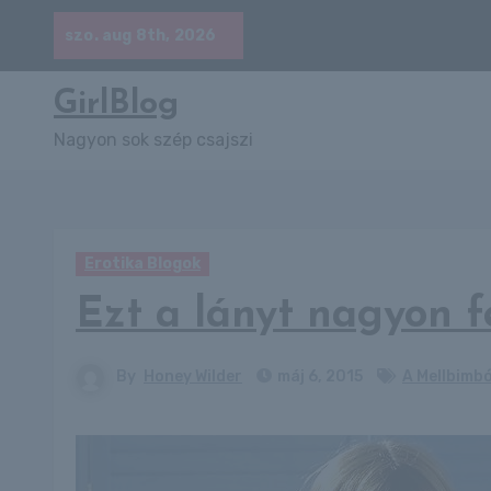
Skip
szo. aug 8th, 2026
to
content
GirlBlog
Nagyon sok szép csajszi
Erotika Blogok
Ezt a lányt nagyon f
By
Honey Wilder
máj 6, 2015
A Mellbimb