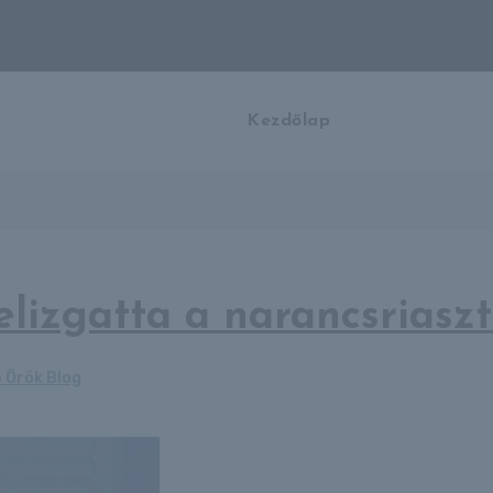
Kezdőlap
elizgatta a narancsriasz
ó Örök Blog