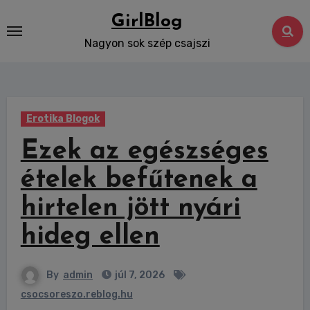
Skip
GirlBlog
to
Nagyon sok szép csajszi
content
Erotika Blogok
Ezek az egészséges
ételek befűtenek a
hirtelen jött nyári
hideg ellen
By
admin
júl 7, 2026
csocsoreszo.reblog.hu