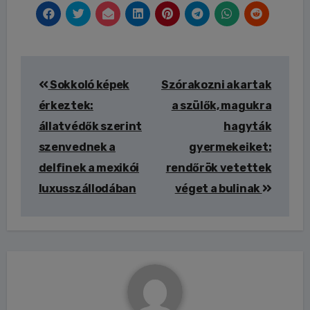
Bejegyzés
Sokkoló képek
Szórakozni akartak
navigáció
érkeztek:
a szülők, magukra
állatvédők szerint
hagyták
szenvednek a
gyermekeiket:
delfinek a mexikói
rendőrök vetettek
luxusszállodában
véget a bulinak