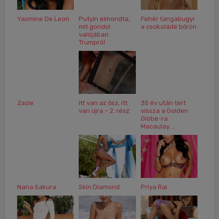
Yasmine De Leon
Putyin elmondta,
Fehér tangabugyi
mit gondol
a csokoládé bőrön
valójában
Trumpról
Zazie
Itt van az ősz, itt
35 év után tért
van újra – 2. rész
vissza a Golden
Globe-ra
Macaulay ...
Nana Sakura
Skin Diamond
Priya Rai