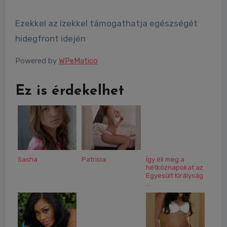
Ezekkel az ízekkel támogathatja egészségét
hidegfront idején
Powered by
WPeMatico
Ez is érdekelhet
Sasha
Patricia
Így éli meg a
hétköznapokat az
Egyesült Királyság
...