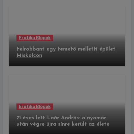
Erotika Blogok
Felrobbant egy temető melletti épület
Miskolcon
Erotika Blogok
71 éves lett Laár András: a nyomor
után végre újra sínre került az élete