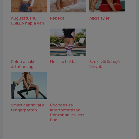
Augusztus 10. –
Rebeca
Alicia Tyler
CSILLA napja van
Chloé a cuki
Melissa Lolita
Szexi vöröshajú
ártatlanság
lányok
Smart cabrioval a
Őrjöngés és
tengerparton
letartóztatások
Párizsban: mi lesz
Bud...