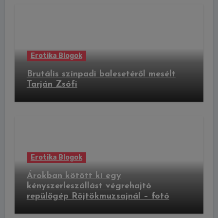
Erotika Blogok
Brutális színpadi balesetéről mesélt
Tarján Zsófi
Erotika Blogok
Árokban kötött ki egy
kényszerleszállást végrehajtó
repülőgép Röjtökmuzsajnál – fotó