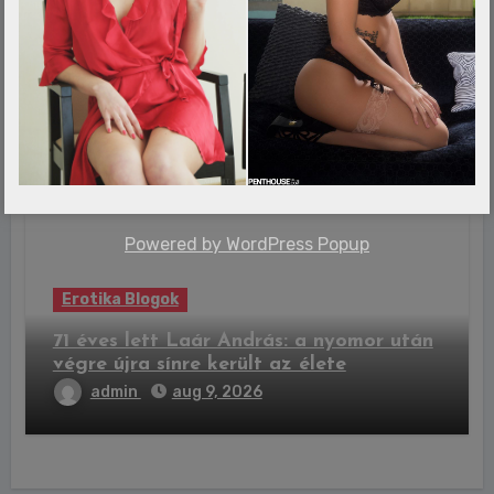
Erotika Blogok
Brutális színpadi balesetéről mesélt
Tarján Zsófi
admin
aug 9, 2026
Powered by
WordPress Popup
Erotika Blogok
71 éves lett Laár András: a nyomor után
végre újra sínre került az élete
admin
aug 9, 2026