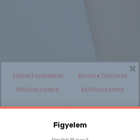
Lájkolj Facebookon
Keress a Twitteren
Kattints a képre
Kattints a képre
Figyelem
Elmúltál 18 éves?