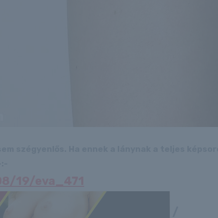
 sem szégyenlős. Ha ennek a lánynak a teljes képso
:-
/08/19/eva_471
/