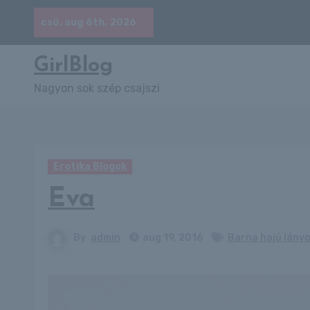
Skip
csü. aug 6th, 2026
to
content
GirlBlog
Nagyon sok szép csajszi
Erotika Blogok
Eva
By
admin
aug 19, 2016
Barna hajú lányo