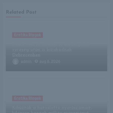
Related Post
Erotika Blogok
Nincs veszve semmi? A háromgólos
vereség után is bizakodnak
Debrecenben
admin
aug 6, 2026
Erotika Blogok
Kihúzták a hatoslottó nyerőszámait,