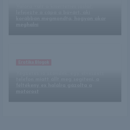
Valóra vált a kísérteties jóslat:
lefejezte a cápa a búvárt, aki
korábban megmondta, hogyan akar
meghalni
Erotika Blogok
Végzetes jó szándék: egy elveszett
telefon miatt állt meg segíteni, a
féltékeny ex halálra gázolta a
motorost