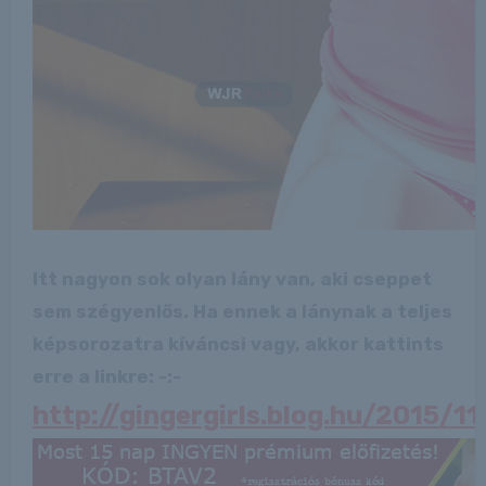
Itt nagyon sok olyan lány van, aki cseppet
sem szégyenlős. Ha ennek a lánynak a teljes
képsorozatra kíváncsi vagy, akkor kattints
erre a linkre: -:-
http://gingergirls.blog.hu/2015/1