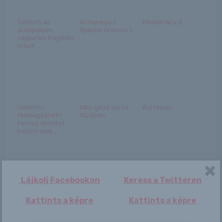
Tolatott az
Ai Haneda /
Modell lány 2.
autópályán,
Special Gravure 1.
végzetes tragédia
is lett ...
Hamilton
Killa igéző vörös
Rui Hizuki
fellélegezhet?
fűzőben
Fontos döntést
hozott vele...
Lájkolj Facebookon
Keress a Twitteren
Tina
Menczer Tamás:
Kattints a képre
Kattints a képre
Brüsszel meg
akarja
akadályozni a B...