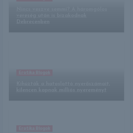
Nincs veszve semmi? A háromgólos
vereség után is bizakodnak
Debrecenben
Erotika Blogok
Kihúzták a hatoslottó nyerőszámait,
kilencen kapnak milliós nyereményt
Erotika Blogok