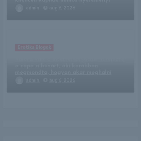
kilencen kapnak milliós nyereményt
admin
aug 6, 2026
Erotika Blogok
Valóra vált a kísérteties jóslat: lefejezte
a cápa a búvárt, aki korábban
megmondta, hogyan akar meghalni
admin
aug 6, 2026