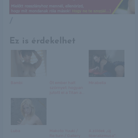
/
Ez is érdekelhet
Bambi
Öt ember halt
Mirabella
szörnyet: hogyan
jutott el a Titan a...
Luba
Makoto Yuuki /
A zöldek „új
Re:turn / Gallery
liberalizmusa”: