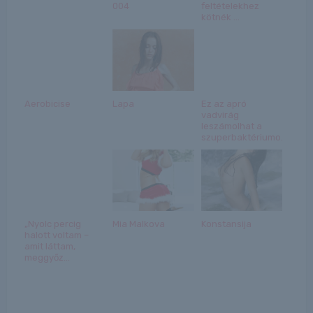
004
feltételekhez
kötnék ...
Aerobicise
Lapa
Ez az apró
vadvirág
leszámolhat a
szuperbaktériumo...
„Nyolc percig
Mia Malkova
Konstansija
halott voltam –
amit láttam,
meggyőz...