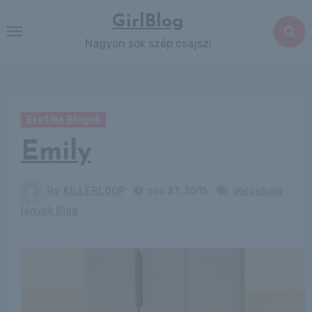
Skip
GirlBlog
to
Nagyon sok szép csajszi
content
Erotika Blogok
Emily
By
KILLERLOOP
nov 27, 2015
Vöröshajú
lányok Blog