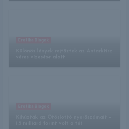
Erotika Blogok
Különös lények rejtőztek az Antarktisz
véres vízesése alatt
Erotika Blogok
Kihúzták az Ötöslottó nyerőszámait –
1,5 milliárd forint volt a tét