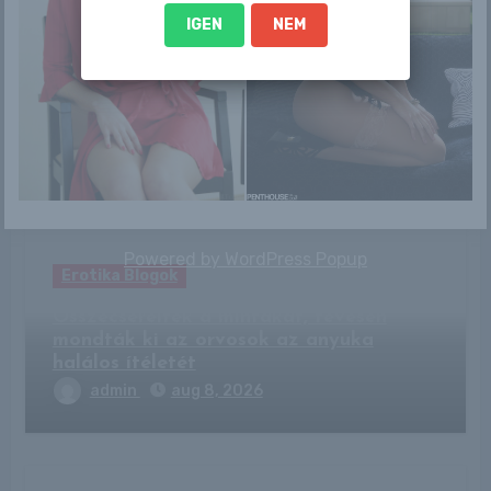
IGEN
NEM
By
Trevor88
Related Post
Powered by
WordPress Popup
Erotika Blogok
Összecserélték a mintákat, tévesen
mondták ki az orvosok az anyuka
halálos ítéletét
admin
aug 8, 2026