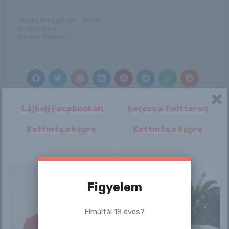
Tengerészgyalogosok
Belka
is eltűntek a
halálos földcsus...
Lájkolj Facebookon
Keress a Twitteren
Bejegyzés
Kattints a képre
Kattints a képre
Emily Grey
Passat kényeztetés
navigáció
nagy csöcsökkel
Figyelem
Elmúltál 18 éves?