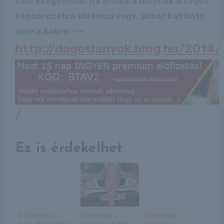
sem szégyenlős. Ha ennek a lánynak a teljes
képsorozatra kíváncsi vagy, akkor kattints
erre a linkre: -:-
http://dogoslanyok.blog.hu/2014
/
Ez is érdekelhet
A Liverpool
Autómosás
Így él most
csapatkapitánya
magassarkúban
kislánya