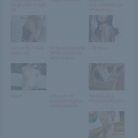
megjósolta, milyen
elvesztése óta az
ját...
X-Faktor eg...
Január 19. – SÁRA
Térfigyelő kamerák
小雪 Snow
napja van
látták utoljára az
eltűnt édesa...
Mila M
A foci-vb-ről
Rochelle és a
lemaradó Nigéria
Mitsubishi 3000GT
csalást kiáltott...