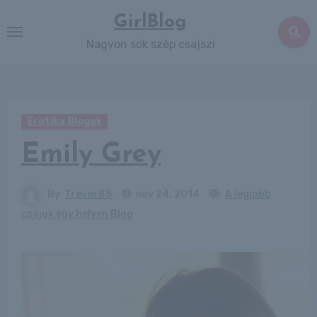
Skip
GirlBlog
to
Nagyon sok szép csajszi
content
Erotika Blogok
Emily Grey
By
Trevor88
nov 24, 2014
A legjobb
csajok egy helyen Blog