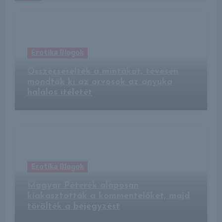
Erotika Blogok
Összecserélték a mintákat, tévesen
mondták ki az orvosok az anyuka
halálos ítéletét
Erotika Blogok
Magyar Péterék alaposan
kiakasztották a kommentelőket, majd
törölték a bejegyzést