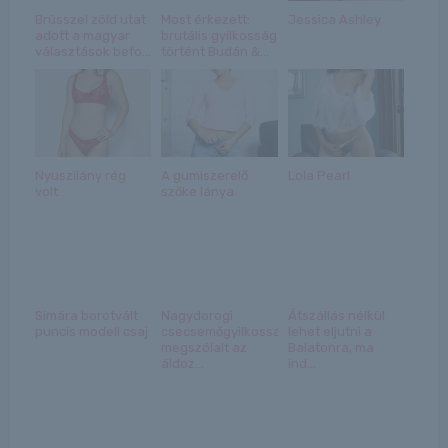
Brüsszel zöld utat
Most érkezett:
Jessica Ashley
adott a magyar
brutális gyilkosság
választások befo...
történt Budán &...
Nyuszilány rég
A gumiszerelő
Lola Pearl
volt
szőke lánya
Simára borotvált
Nagydorogi
Átszállás nélkül
puncis modell csaj
csecsemőgyilkosság:
lehet eljutni a
megszólalt az
Balatonra, ma
áldoz...
ind...