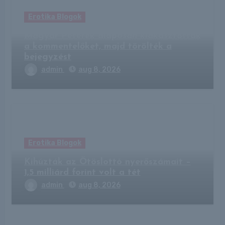
Erotika Blogok
Magyar Péterék alaposan kiakasztották
a kommentelőket, majd törölték a
bejegyzést
admin
aug 8, 2026
Erotika Blogok
Kihúzták az Ötöslottó nyerőszámait –
1,5 milliárd forint volt a tét
admin
aug 8, 2026