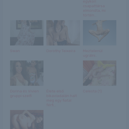
egykori
csapattársa
elmondta, mi
történ...
Swan
Dorothy Teixeira
Meztelenül
ugrálni..
Dorina és Vivien
Élete első
Celesta (1)
gruppi szelfi
bikaviadalán halt
meg egy fiatal
férfi...