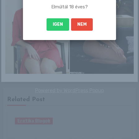
navigáció
Elmúltál 18 éves?
IGEN
NEM
By
admin
Powered by
WordPress Popup
Related Post
Erotika Blogok
„Az emberek azt hiszik, hogy egy