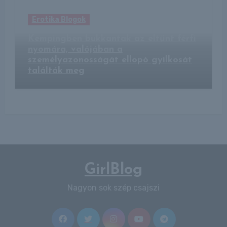
Erotika Blogok
Kempingben bukkantak az eltűnt férfi
nyomára, valójában a
személyazonosságát ellopó gyilkosát
találták meg
GirlBlog
Nagyon sok szép csajszi