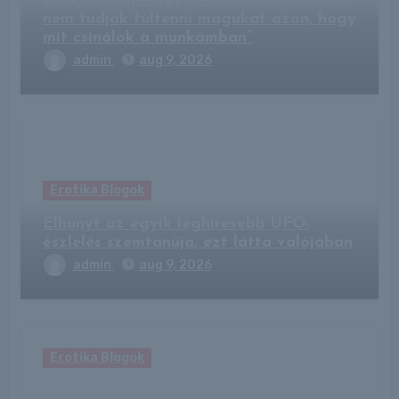
átlagos lány vagyok a szomszédból, de
nem tudják túltenni magukat azon, hogy
mit csinálok a munkámban”
admin
aug 9, 2026
Erotika Blogok
Elhunyt az egyik leghíresebb UFO-
észlelés szemtanúja, ezt látta valójában
admin
aug 9, 2026
Erotika Blogok
Kempingben bukkantak az eltűnt férfi