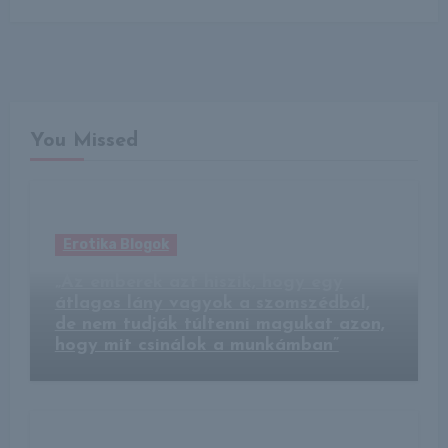
You Missed
Erotika Blogok
„Az emberek azt hiszik, hogy egy
átlagos lány vagyok a szomszédból,
de nem tudják túltenni magukat azon,
hogy mit csinálok a munkámban”