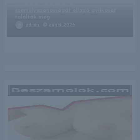
nyomára, valójában a
személyazonosságát ellopó gyilkosát
találták meg
admin
aug 8, 2026