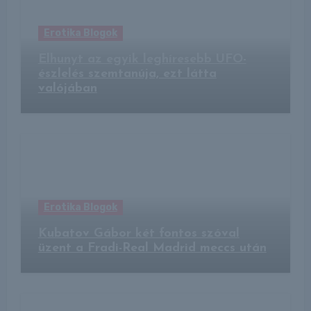
Erotika Blogok
Elhunyt az egyik leghíresebb UFO-
észlelés szemtanúja, ezt látta
valójában
Erotika Blogok
Kubatov Gábor két fontos szóval
üzent a Fradi-Real Madrid meccs után