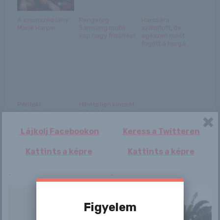
A szomszéd lány:
Rengeteg
Harcsára
Marie Harper
Samsung mobil
számított, de
kap nagy frissítést
egészen mást
fogott a horgá...
Pénteki
Hihetetlen kincset
hagyomány:
ástak ki
Orbán Viktor ma is
Európában a föld
interjút ad ...
mélyé...
Lájkolj Facebookon
Keress a Twitteren
Kattints a képre
Kattints a képre
Bejegyzés
Figyelem
Madeline
Serena