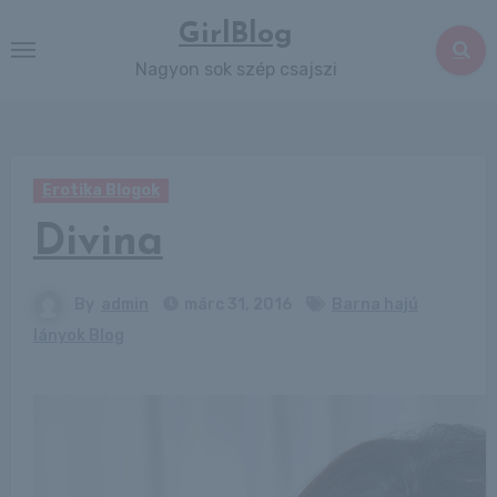
Skip
GirlBlog
to
Nagyon sok szép csajszi
content
Erotika Blogok
Divina
By
admin
márc 31, 2016
Barna hajú
lányok Blog