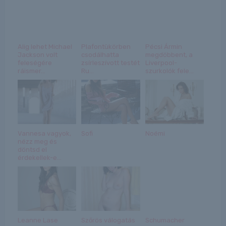
Alig lehet Michael
Plafontükörben
Pécsi Ármin
Jackson volt
csodálhatta
megdöbbent, a
feleségére
zsírleszívott testét
Liverpool-
ráismer...
Ru...
szurkolók fele...
Vannesa vagyok,
Sofi
Noémi
nézz meg és
döntsd el
érdekellek-e...
Leanne Lase
Szőrös válogatás
Schumacher