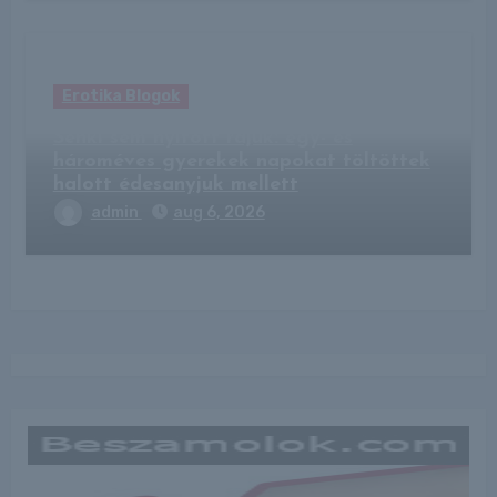
Erotika Blogok
Senki sem nyitott rájuk: egy- és
hároméves gyerekek napokat töltöttek
halott édesanyjuk mellett
admin
aug 6, 2026