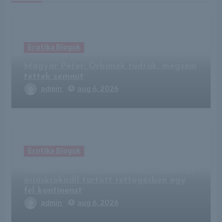
Erotika Blogok
Magyar Péter: Orbánék tudták, mégsem
tettek semmit
admin
aug 6, 2026
Erotika Blogok
Akkora, mint egy iskolabusz: 10 méteres
óriáskrokodil tartott rettegésben egy
fél kontinenst
admin
aug 6, 2026