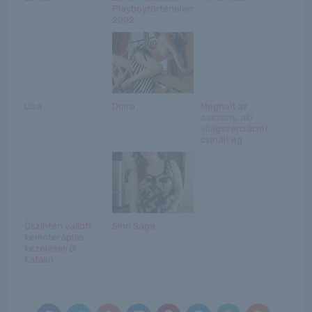
Playboytörténelem
2002
Lisa
Doira
Meghalt az
asszony, aki
világszenzációt
csinált eg...
Őszintén vallott
Sinn Sage
kemoterápiás
kezeléseiről
Katalin...