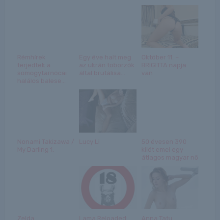
Rémhírek
Egy éve halt meg
Október 11. –
terjedtek a
az ukrán toborzók
BRIGITTA napja
somogytarnócai
által brutálisa...
van
halálos balese...
Nonami Takizawa /
Lucy Li
50 évesen 390
My Darling 1.
kilót emel egy
átlagos magyar nő
Zelda
Lama Reloaded:
Anna Tatu