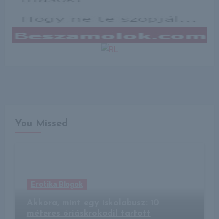
You Missed
Erotika Blogok
Akkora, mint egy iskolabusz: 10
méteres óriáskrokodil tartott