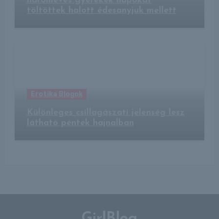
hároméves gyerekek napokat
töltöttek halott édesanyjuk mellett
Erotika Blogok
Különleges csillagászati jelenség lesz
látható péntek hajnalban
GirlBlog