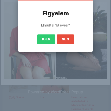
Figyelem
/
Elmúltál 18 éves?
Ez is érdekelhet
IGEN
NEM
Zhanet A
Cunci-munci
Tiffany
Powered by
WordPress Popup
思淇 Sukiii
Iris
Forrnak az
indulatok a
Mercedesnél a
Forma-1-es Os...