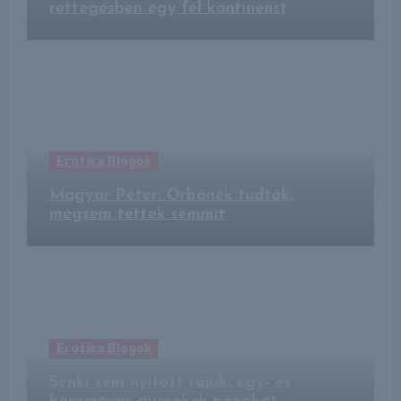
rettegésben egy fél kontinenst
Erotika Blogok
Magyar Péter: Orbánék tudták,
mégsem tettek semmit
Erotika Blogok
Senki sem nyitott rájuk: egy- és