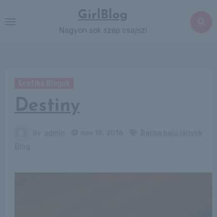
Skip
GirlBlog
to
Nagyon sok szép csajszi
content
Erotika Blogok
Destiny
By
admin
nov 18, 2016
Barna hajú lányok
Blog