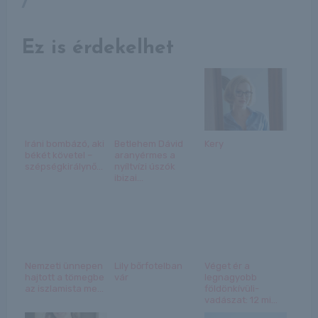
/
Ez is érdekelhet
Iráni bombázó, aki
Betlehem Dávid
Kery
békét követel –
aranyérmes a
szépségkirálynő...
nyíltvízi úszók
ibizai...
Nemzeti ünnepen
Lily bőrfotelban
Véget ér a
hajtott a tömegbe
vár
legnagyobb
az iszlamista me...
földönkívüli-
vadászat: 12 mi...