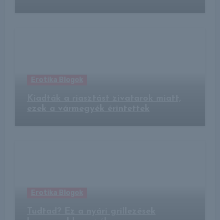
Erotika Blogok
Kiadták a riasztást zivatarok miatt,
ezek a vármegyék érintettek
Erotika Blogok
Tudtad? Ez a nyári grillezések