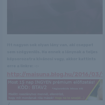
Itt nagyon sok olyan lány van, aki cseppet
sem szégyenlős. Ha ennek a lánynak a teljes
képsorozatra kíváncsi vagy, akkor kattints
erre a linkre: -:-
http://maisuna.blog.hu/2016/03/