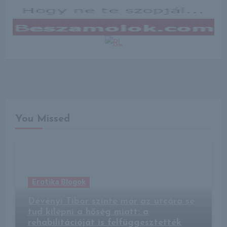
You Missed
Erotika Blogok
Dévényi Tibor szinte már az utcára se
tud kilépni a hőség miatt: a
rehabilitációját is felfüggesztették