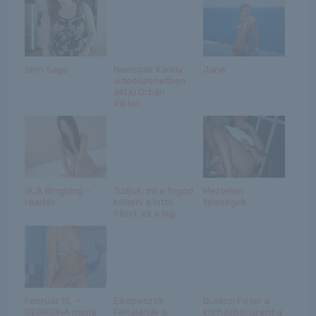
Sinn Sage
Nemcsák Károly
Jane
videóüzenetben
állt ki Orbán
Viktor...
冰冰 Bingbing –
Tudjuk, mire fogod
Meztelen
ráadás
költeni a lottó
feleségek
ötöst: ez a leg...
Február 15. –
Elképesztő!
Gulácsi Péter a
GEORGINA napja
Feltalálták a
kórházból üzent a