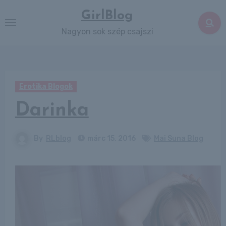
Skip
GirlBlog
to
Nagyon sok szép csajszi
content
Erotika Blogok
Darinka
By
RLblog
márc 15, 2016
Mai Suna Blog