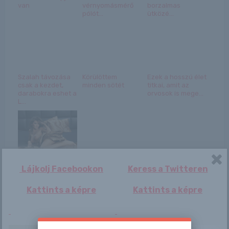
van
vérnyomásmérő
borzalmas
pólót...
ütközé...
Szalah távozása
Körülöttem
Ezek a hosszú élet
csak a kezdet,
minden sötét
titkai, amit az
darabokra eshet a
orvosok is mege...
L...
René
Politikai háború
Lájkolj Facebookon
Keress a Twitteren
lett a New York-i
hógolyócsatából...
Kattints a képre
Kattints a képre