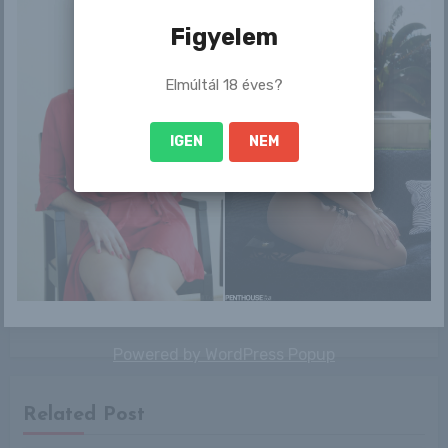
Figyelem
Bejegyzés
Elmúltál 18 éves?
Aelita
Logan Drae
navigáció
IGEN
NEM
By
RLblog
Powered by
WordPress Popup
Related Post