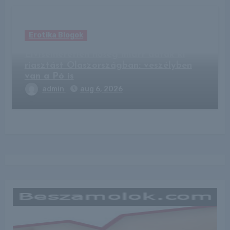
Erotika Blogok
Elviselhetetlen hőség miatt adtak ki
riasztást Olaszországban: veszélyben
van a Pó is
admin
aug 6, 2026