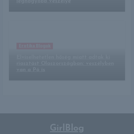
legnagyobb veszélye
Erotika Blogok
Elviselhetetlen hőség miatt adtak ki
riasztást Olaszországban: veszélyben
van a Pó is
GirlBlog