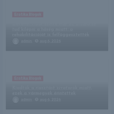
Erotika Blogok
Dévényi Tibor szinte már az utcára se
tud kilépni a hőség miatt: a
rehabilitációját is felfüggesztették
admin
aug 6, 2026
Erotika Blogok
Kiadták a riasztást zivatarok miatt,
ezek a vármegyék érintettek
admin
aug 6, 2026