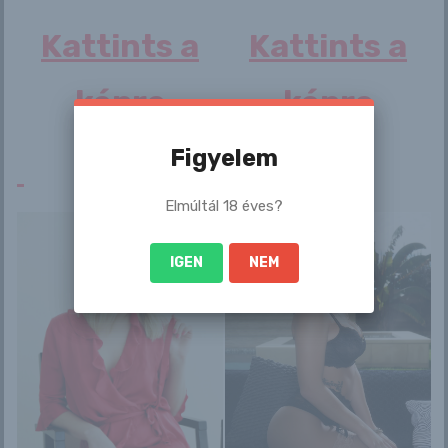
Kattints a
Kattints a
Related Post
képre
képre
Erotika Blogok
Figyelem
Hallstatt jóval többet kínál, mint egy
mesebeli tópart – Mutatjuk, miért
Elmúltál 18 éves?
látogass el Ausztria szívébe
admin
aug 8, 2026
IGEN
NEM
Erotika Blogok
Tragikus hír érkezett, elhunyt Lionel
Messi édesapja