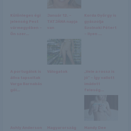
Különleges égi
Január 12. –
Korda György is
jelenség Pest
TATJÁNA napja
gyászolja
vármegyében –
van
Szolnoki Pétert
Ön szer...
– Ilyen ...
A portugálok is
Válogatok
„Vele a rossz is
állva tapsoltak
jó” – Így vallott
Varga Barnabás
imádott
gól...
feleség...
Ashly Anderson
Magyarország
Mandy Dee