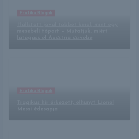
Erotika Blogok
Hallstatt jóval többet kínál, mint egy
mesebeli tópart – Mutatjuk, miért
látogass el Ausztria szívébe
Erotika Blogok
Tragikus hír érkezett, elhunyt Lionel
Messi édesapja