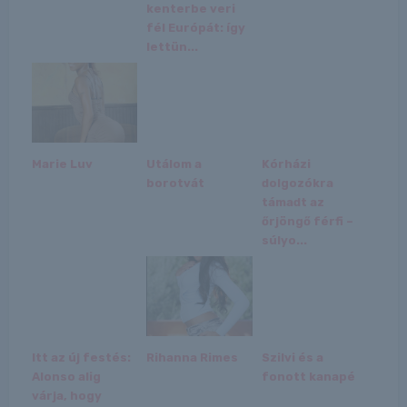
kenterbe veri
fél Európát: így
lettün...
Marie Luv
Utálom a
Kórházi
borotvát
dolgozókra
támadt az
őrjöngő férfi –
súlyo...
Itt az új festés:
Rihanna Rimes
Szilvi és a
Alonso alig
fonott kanapé
várja, hogy