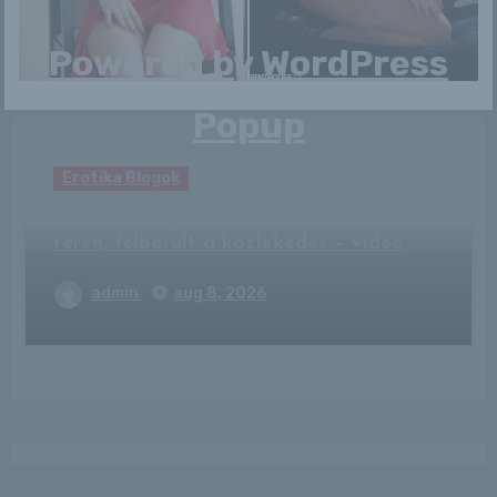
admin
aug 8, 2026
Powered by
WordPress
Popup
Erotika Blogok
Vaddisznót gázolt a metró a Kossuth
téren, felborult a közlekedés – videó
admin
aug 8, 2026