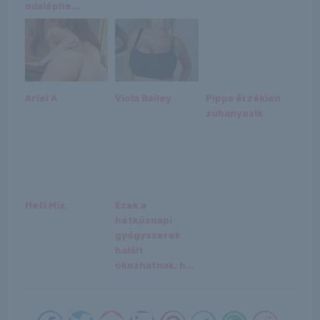
odaléphe...
Ariel A
Viola Bailey
Pippa érzékien
zuhanyozik
Heti Mix
Ezek a
hétköznapi
gyógyszerek
halált
okozhatnak, h...