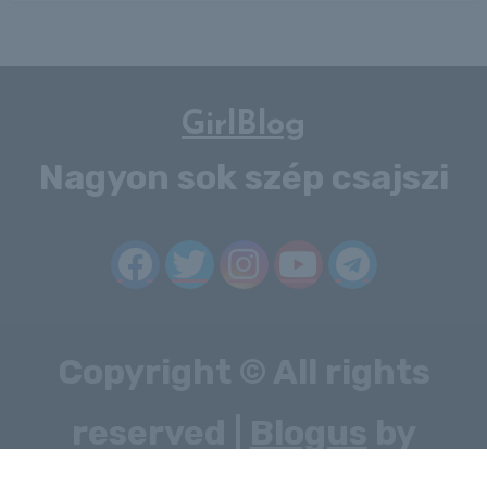
GirlBlog
Nagyon sok szép csajszi
Copyright © All rights
reserved
|
Blogus
by