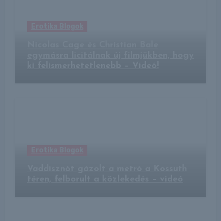
Erotika Blogok
Nicolas Cage és Christian Bale
egymásra licitálnak új filmjükben, hogy
ki felismerhetetlenebb – Videó!
Erotika Blogok
Vaddisznót gázolt a metró a Kossuth
téren, felborult a közlekedés – videó