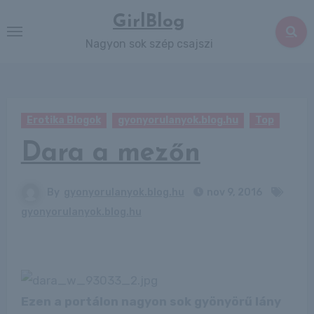
Skip
GirlBlog
to
Nagyon sok szép csajszi
content
Erotika Blogok
gyonyorulanyok.blog.hu
Top
Dara a mezőn
By
gyonyorulanyok.blog.hu
nov 9, 2016
gyonyorulanyok.blog.hu
Ezen a portálon nagyon sok gyönyörű lány